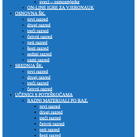
sveci – osmosmjerke
ON-LINE IGRE ZA VJERONAUK
OSNOVNA ŠK.
prvi razred
drugi razred
treći razred
četvrti razred
peti razred
šesti razred
sedmi razred
osmi razred
SREDNJA ŠK.
prvi razred
drugi razred
treći razred
četvrti razred
UČENICI S POTEŠKOĆAMA
RADNI MATERIJALI PO RAZ.
prvi razred
drugi razred
treći razred
četvrti razred
peti razred
šesti razred