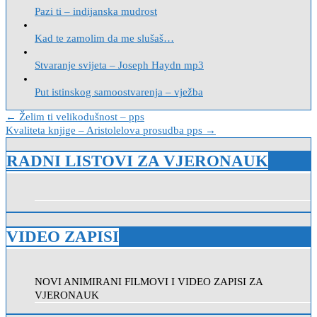
Pazi ti – indijanska mudrost
Kad te zamolim da me slušaš…
Stvaranje svijeta – Joseph Haydn mp3
Put istinskog samoostvarenja – vježba
Navigacija
← Želim ti velikodušnost – pps
Kvaliteta knjige – Aristolelova prosudba pps →
objava
RADNI LISTOVI ZA VJERONAUK
VIDEO ZAPISI
NOVI ANIMIRANI FILMOVI I VIDEO ZAPISI ZA
VJERONAUK