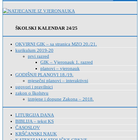
ŠKOLSKI KALENDAR 24/25
OKVIRNI GIK – sa stranica MZO 20./21.
kurikulum 2019-20
prvi razred
GIK – Vjeronauk 1. razred
planovi – vjeronauk
GODIŠNJI PLANOVI 18./19.
mjesečni planovi – interaktivni
ugovori i pravilnici
zakon o školstvu
izmjene i dopune Zakona – 2018.
LITURGIJA DANA
BIBLIJA – tekst KS
ČASOSLOV
KRŠĆANSKI NAUK