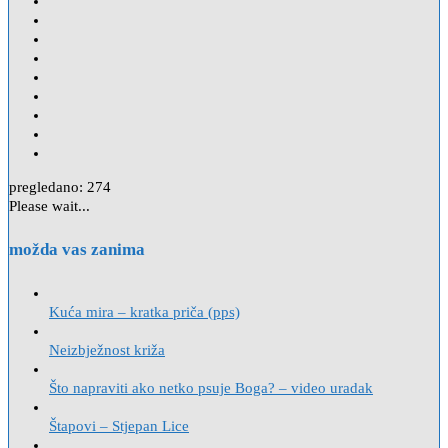
pregledano:
274
Please wait...
možda vas zanima
Kuća mira – kratka priča (pps)
Neizbježnost križa
Što napraviti ako netko psuje Boga? – video uradak
Štapovi – Stjepan Lice