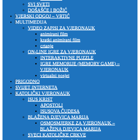
SVI SVETI
DOŠAŠĆE I BOŽIĆ
VJERSKI ODGOJ – VRTIĆ
MULTIMEDIJA
VIDEO ZAPISI ZA VJERONAUK
animirani film
kratki animirani film
crtanje
ON-LINE IGRE ZA VJERONAUK
INTERAKTIVNE PUZZLE
IGRE MEMORIJE (MEMORY GAME) –
VJERONAUK
virtualni posjet
PRIGODNO
SVIJET INTERNETA
KATOLIČKI VJERONAUK
ISUS KRIST
APOSTOLI
ISUSOVA ČUDESA
BLAŽENA DJEVICA MARIJA
OSMOSMJERKE ZA VJERONAUK –
BLAŽENA DJEVICA MARIJA
SVECI KATOLIČKE CRKVE