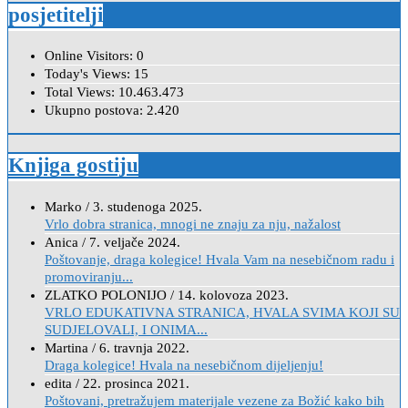
posjetitelji
Online Visitors:
0
Today's Views:
15
Total Views:
10.463.473
Ukupno postova:
2.420
Knjiga gostiju
Marko
/
3. studenoga 2025.
Vrlo dobra stranica, mnogi ne znaju za nju, nažalost
Anica
/
7. veljače 2024.
Poštovanje, draga kolegice! Hvala Vam na nesebičnom radu i
promoviranju...
ZLATKO POLONIJO
/
14. kolovoza 2023.
VRLO EDUKATIVNA STRANICA, HVALA SVIMA KOJI SU
SUDJELOVALI, I ONIMA...
Martina
/
6. travnja 2022.
Draga kolegice! Hvala na nesebičnom dijeljenju!
edita
/
22. prosinca 2021.
Poštovani, pretražujem materijale vezene za Božić kako bih