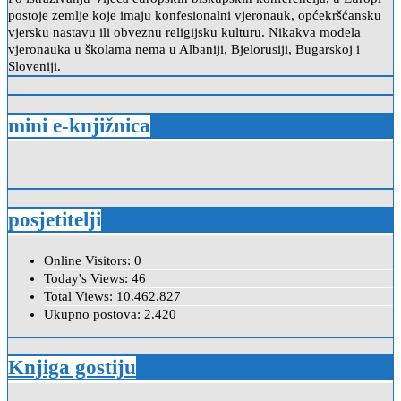
postoje zemlje koje imaju konfesionalni vjeronauk, općekršćansku
vjersku nastavu ili obveznu religijsku kulturu. Nikakva modela
vjeronauka u školama nema u Albaniji, Bjelorusiji, Bugarskoj i
Sloveniji.
mini e-knjižnica
posjetitelji
Online Visitors:
0
Today's Views:
46
Total Views:
10.462.827
Ukupno postova:
2.420
Knjiga gostiju