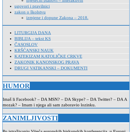
mjesečni planovi – interaktivni
ugovori i pravilnici
zakon o školstvu
izmjene i dopune Zakona – 2018.
LITURGIJA DANA
BIBLIJA – tekst KS
ČASOSLOV
KRŠĆANSKI NAUK
KATEKIZAM KATOLIČKE CRKVE
ZAKONIK KANONSKOG PRAVA
DRUGI VATIKANSKI – DOKUMENTI
HUMOR
Imaš li Facebook? – DA MSN? – DA Skype? – DA Twitter? – DA A
mozak? – Imam i njega ali sam zaboravio lozinku.
ZANIMLJIVOSTI
Po istraživanju Vijeća europskih biskupskih konferencija, u Europi