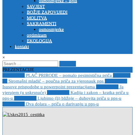
osmosmjerke – ispis
SAVJEST
BOŽJE ZAPOVIJEDI
MOLITVA
SAKRAMENTI
osmosmjerke
optimizam
EKOLOGIJA
kontakt
×
Search
for:
PREZENTACIJE
2023-04-19
PLAČ PRIRODE – pomalo pesimistična priča
2022-10-
26
Siromašni mladić – poučna priča za vjeronauk pps
2021-05-02
Isusove prispodobe u powerpoint prezentacijama
2021-04-08
Ja
vjerujem (u uskrsnuće)
2020-12-14
Kadija i zakon – kratka priča u
pps-u
2020-12-14
Ljubimo (li) bližnje – duhovita priča u pps-u
2020-12-13
Dva dolara – priča o darivanju u pps-u