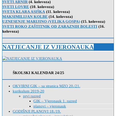
SVETI ARNIR
(4. kolovoza)
SVETI LOVRE
(10. kolovoza)
SVETA KLARA ASIŠKA
(11. kolovoza)
MAKSIMILIJAN KOLBE
(14. kolovoza)
UZNESENJE MARIJINO (VELIKA GOSPA)
(15. kolovoza)
SVETI ROKO ZAŠTITNIK OD ZARAZNIH BOLESTI
(16.
kolovoza)
NATJECANJE IZ VJERONAUKA
ŠKOLSKI KALENDAR 24/25
OKVIRNI GIK – sa stranica MZO 20./21.
kurikulum 2019-20
prvi razred
GIK – Vjeronauk 1. razred
planovi – vjeronauk
GODIŠNJI PLANOVI 18./19.