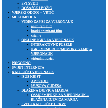
SVI SVETI
DOŠAŠĆE I BOŽIĆ
VJERSKI ODGOJ – VRTIĆ
MULTIMEDIJA
VIDEO ZAPISI ZA VJERONAUK
animirani film
kratki animirani film
crtanje
ON-LINE IGRE ZA VJERONAUK
INTERAKTIVNE PUZZLE
IGRE MEMORIJE (MEMORY GAME) –
VJERONAUK
virtualni posjet
PRIGODNO
SVIJET INTERNETA
KATOLIČKI VJERONAUK
ISUS KRIST
APOSTOLI
ISUSOVA ČUDESA
BLAŽENA DJEVICA MARIJA
OSMOSMJERKE ZA VJERONAUK –
BLAŽENA DJEVICA MARIJA
SVECI KATOLIČKE CRKVE