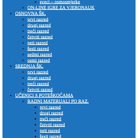
sveci – osmosmjerke
ON-LINE IGRE ZA VJERONAUK
OSNOVNA ŠK.
prvi razred
drugi razred
treći razred
četvrti razred
peti razred
šesti razred
sedmi razred
osmi razred
SREDNJA ŠK.
prvi razred
drugi razred
treći razred
četvrti razred
UČENICI S POTEŠKOĆAMA
RADNI MATERIJALI PO RAZ.
prvi razred
drugi razred
treći razred
četvrti razred
peti razred
šesti razred