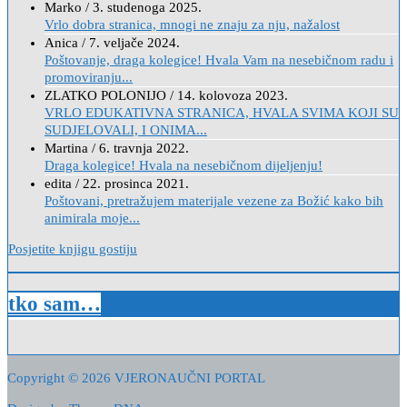
Marko
/
3. studenoga 2025.
Vrlo dobra stranica, mnogi ne znaju za nju, nažalost
Anica
/
7. veljače 2024.
Poštovanje, draga kolegice! Hvala Vam na nesebičnom radu i
promoviranju...
ZLATKO POLONIJO
/
14. kolovoza 2023.
VRLO EDUKATIVNA STRANICA, HVALA SVIMA KOJI SU
SUDJELOVALI, I ONIMA...
Martina
/
6. travnja 2022.
Draga kolegice! Hvala na nesebičnom dijeljenju!
edita
/
22. prosinca 2021.
Poštovani, pretražujem materijale vezene za Božić kako bih
animirala moje...
Posjetite knjigu gostiju
tko sam…
Copyright © 2026 VJERONAUČNI PORTAL