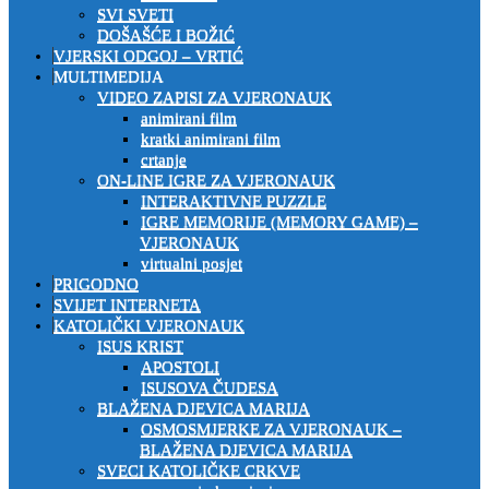
SVI SVETI
DOŠAŠĆE I BOŽIĆ
VJERSKI ODGOJ – VRTIĆ
MULTIMEDIJA
VIDEO ZAPISI ZA VJERONAUK
animirani film
kratki animirani film
crtanje
ON-LINE IGRE ZA VJERONAUK
INTERAKTIVNE PUZZLE
IGRE MEMORIJE (MEMORY GAME) –
VJERONAUK
virtualni posjet
PRIGODNO
SVIJET INTERNETA
KATOLIČKI VJERONAUK
ISUS KRIST
APOSTOLI
ISUSOVA ČUDESA
BLAŽENA DJEVICA MARIJA
OSMOSMJERKE ZA VJERONAUK –
BLAŽENA DJEVICA MARIJA
SVECI KATOLIČKE CRKVE