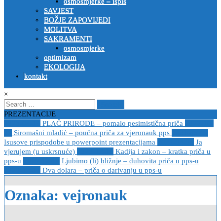
osmosmjerke – ispis
SAVJEST
BOŽJE ZAPOVIJEDI
MOLITVA
SAKRAMENTI
osmosmjerke
optimizam
EKOLOGIJA
kontakt
×
Search
for:
PREZENTACIJE
2023-04-19
PLAČ PRIRODE – pomalo pesimistična priča
2022-10-
26
Siromašni mladić – poučna priča za vjeronauk pps
2021-05-02
Isusove prispodobe u powerpoint prezentacijama
2021-04-08
Ja
vjerujem (u uskrsnuće)
2020-12-14
Kadija i zakon – kratka priča u
pps-u
2020-12-14
Ljubimo (li) bližnje – duhovita priča u pps-u
2020-12-13
Dva dolara – priča o darivanju u pps-u
Oznaka:
vejronauk