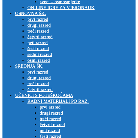
sveci – osmosmjerke
ON-LINE IGRE ZA VJERONAUK
OSNOVNA ŠK.
prvi razred
drugi razred
treći razred
četvrti razred
peti razred
šesti razred
sedmi razred
osmi razred
SREDNJA ŠK.
prvi razred
drugi razred
treći razred
četvrti razred
UČENICI S POTEŠKOĆAMA
RADNI MATERIJALI PO RAZ.
prvi razred
drugi razred
treći razred
četvrti razred
peti razred
šesti razred