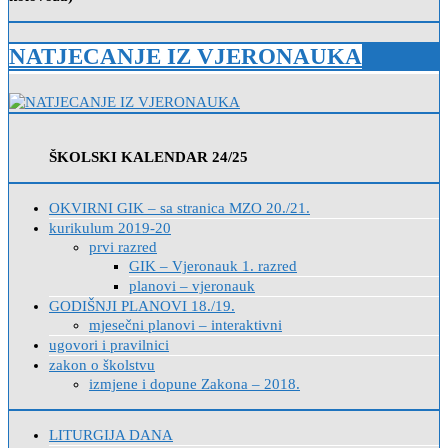
NATJECANJE IZ VJERONAUKA
ŠKOLSKI KALENDAR 24/25
OKVIRNI GIK – sa stranica MZO 20./21.
kurikulum 2019-20
prvi razred
GIK – Vjeronauk 1. razred
planovi – vjeronauk
GODIŠNJI PLANOVI 18./19.
mjesečni planovi – interaktivni
ugovori i pravilnici
zakon o školstvu
izmjene i dopune Zakona – 2018.
LITURGIJA DANA