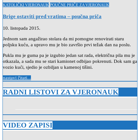
Posted
KATOLIČKI VJERONAUK
POUČNE PRIČE ZA VJERONAUK
in
Brige ostaviti pred vratima – poučna priča
10. listopada 2015.
Jednom sam angažirao stolara da mi pomogne renovirati staru
poljsku kuću, a upravo mu je bio završio prvi težak dan na poslu.
Pukla mu je guma pa je izgubio jedan sat rada, električna pila mu je
otkazala, a sada mu se stari kamionet odbijao pokrenuti. Dok sam ga
vozio kući, sjedio je ozbiljan u kamenoj tišini.
nastavi čitati...
RADNI LISTOVI ZA VJERONAUK
VIDEO ZAPISI