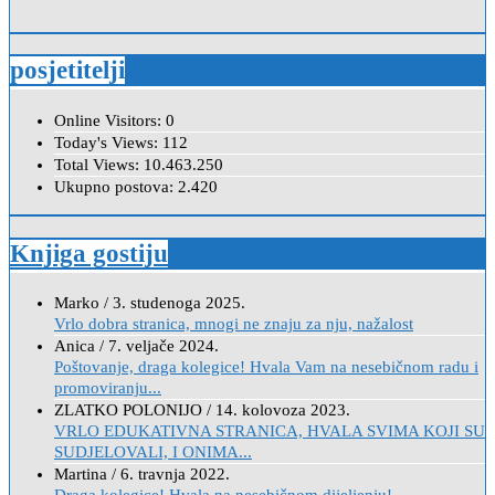
posjetitelji
Online Visitors:
0
Today's Views:
112
Total Views:
10.463.250
Ukupno postova:
2.420
Knjiga gostiju
Marko
/
3. studenoga 2025.
Vrlo dobra stranica, mnogi ne znaju za nju, nažalost
Anica
/
7. veljače 2024.
Poštovanje, draga kolegice! Hvala Vam na nesebičnom radu i
promoviranju...
ZLATKO POLONIJO
/
14. kolovoza 2023.
VRLO EDUKATIVNA STRANICA, HVALA SVIMA KOJI SU
SUDJELOVALI, I ONIMA...
Martina
/
6. travnja 2022.