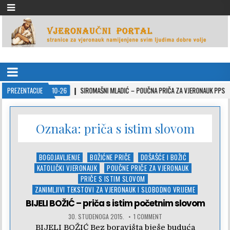
VJERONAUČNI PORTAL
stranice za vjeronauk namjenjene svim ljudima dobre volje
PREZENTACIJE
2022-10-26
SIROMAŠNI MLADIĆ – POUČNA PRIČA ZA VJERONAUK PPS
Oznaka:
priča s istim slovom
Posted
BOGOJAVLJENJE
BOŽIĆNE PRIČE
DOŠAŠĆE I BOŽIĆ
in
KATOLIČKI VJERONAUK
POUČNE PRIČE ZA VJERONAUK
PRIČE S ISTIM SLOVOM
ZANIMLJIVI TEKSTOVI ZA VJERONAUK I SLOBODNO VRIJEME
BIJELI BOŽIĆ – priča s istim početnim slovom
30. STUDENOGA 2015.
1 COMMENT
BIJELI BOŽIĆ Bez boravišta bješe buduća