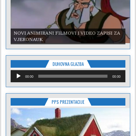
NOVI ANIMIRANI FILMOVI I VIDEO ZAPISI ZA
VJERONAUK
DUHOVNA GLAZBA
Reproduktor
00:00
00:00
audiozapisa
PPS PREZENTACIJE