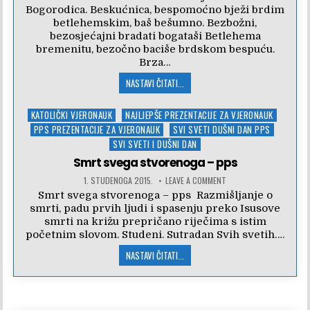
Bogorodica. Beskućnica, bespomoćno bježi brdim
betlehemskim, baš bešumno. Bezbožni,
bezosjećajni bradati bogataši Betlehema
bremenitu, bezočno baciše brdskom bespuću.
Brza…
NASTAVI ČITATI...
Posted
KATOLIČKI VJERONAUK
NAJLJEPŠE PREZENTACIJE ZA VJERONAUK
in
PPS PREZENTACIJE ZA VJERONAUK
SVI SVETI DUŠNI DAN PPS
SVI SVETI I DUŠNI DAN
Smrt svega stvorenoga – pps
1. STUDENOGA 2015.
LEAVE A COMMENT
Smrt svega stvorenoga – pps Razmišljanje o
smrti, padu prvih ljudi i spasenju preko Isusove
smrti na križu prepričano riječima s istim
početnim slovom. Studeni. Sutradan Svih svetih….
NASTAVI ČITATI...