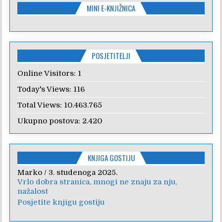
MINI E-KNJIŽNICA
POSJETITELJI
Online Visitors:
1
Today's Views:
116
Total Views:
10.463.765
Ukupno postova:
2.420
KNJIGA GOSTIJU
Marko
Anica
/
/
7. veljače 2024.
3. studenoga 2025.
Vrlo dobra stranica, mnogi ne znaju za nju,
Poštovanje, draga kolegice! Hvala Vam na
nažalost
nesebičnom radu i promoviranju...
Posjetite knjigu gostiju