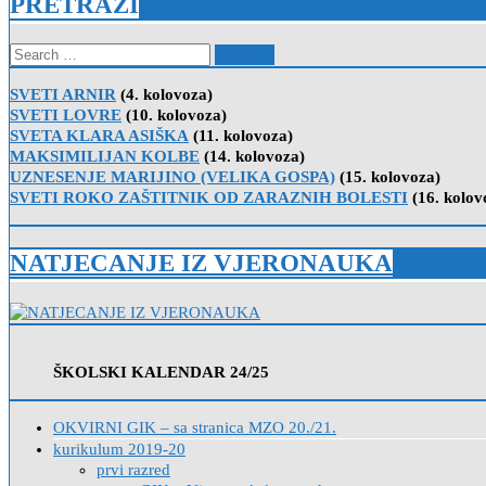
PRETRAŽI
Search
for:
SVETI ARNIR
(4. kolovoza)
SVETI LOVRE
(10. kolovoza)
SVETA KLARA ASIŠKA
(11. kolovoza)
MAKSIMILIJAN KOLBE
(14. kolovoza)
UZNESENJE MARIJINO (VELIKA GOSPA)
(15. kolovoza)
SVETI ROKO ZAŠTITNIK OD ZARAZNIH BOLESTI
(16. kolov
NATJECANJE IZ VJERONAUKA
ŠKOLSKI KALENDAR 24/25
OKVIRNI GIK – sa stranica MZO 20./21.
kurikulum 2019-20
prvi razred