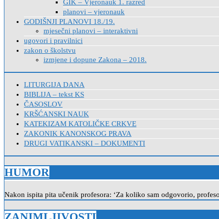
GIK – Vjeronauk 1. razred
planovi – vjeronauk
GODIŠNJI PLANOVI 18./19.
mjesečni planovi – interaktivni
ugovori i pravilnici
zakon o školstvu
izmjene i dopune Zakona – 2018.
LITURGIJA DANA
BIBLIJA – tekst KS
ČASOSLOV
KRŠĆANSKI NAUK
KATEKIZAM KATOLIČKE CRKVE
ZAKONIK KANONSKOG PRAVA
DRUGI VATIKANSKI – DOKUMENTI
HUMOR
Nakon ispita pita učenik profesora: ‘Za koliko sam odgovorio, profeso
ZANIMLJIVOSTI