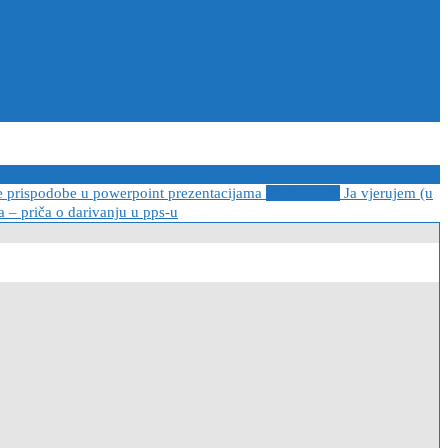
e prispodobe u powerpoint prezentacijama
2021-04-08
Ja vjerujem (u
 – priča o darivanju u pps-u