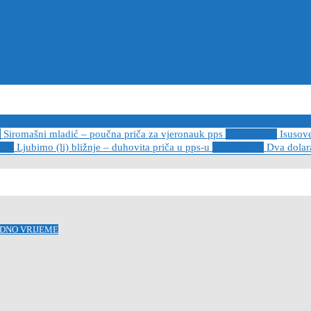
6
Siromašni mladić – poučna priča za vjeronauk pps
2021-05-02
Isusov
-14
Ljubimo (li) bližnje – duhovita priča u pps-u
2020-12-13
Dva dolara
ODNO VRIJEME