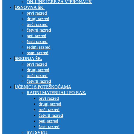
ON-LINE IGRE ZA VJERONAUK
OSNOVNA ŠK.
prvi razred
drugi razred
treći razred
četvrti razred
peti razred
šesti razred
sedmi razred
osmi razred
SREDNJA ŠK.
prvi razred
drugi razred
treći razred
četvrti razred
UČENICI S POTEŠKOĆAMA
RADNI MATERIJALI PO RAZ.
prvi razred
drugi razred
treći razred
četvrti razred
peti razred
šesti razred
SVI SVETI