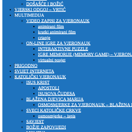
DOŠAŠĆE I BOŽIĆ
VJERSKI ODGOJ – VRTIĆ
MULTIMEDIJA
VIDEO ZAPISI ZA VJERONAUK
animirani film
kratki animirani film
crtanje
ON-LINE IGRE ZA VJERONAUK
INTERAKTIVNE PUZZLE
IGRE MEMORIJE (MEMORY GAME) – VJERO
virtualni posjet
PRIGODNO
SVIJET INTERNETA
KATOLIČKI VJERONAUK
ISUS KRIST
APOSTOLI
ISUSOVA ČUDESA
BLAŽENA DJEVICA MARIJA
OSMOSMJERKE ZA VJERONAUK – BLAŽENA 
SVECI KATOLIČKE CRKVE
osmosmjerke – ispis
SAVJEST
BOŽJE ZAPOVIJEDI