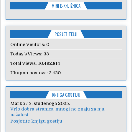
MINI E-KNJIŽNICA
POSJETITELJI
Online Visitors:
0
Today's Views:
33
Total Views:
10.462.814
Ukupno postova:
2.420
KNJIGA GOSTIJU
Marko
Anica
/
/
7. veljače 2024.
3. studenoga 2025.
Vrlo dobra stranica, mnogi ne znaju za nju,
Poštovanje, draga kolegice! Hvala Vam na
nažalost
nesebičnom radu i promoviranju...
Posjetite knjigu gostiju