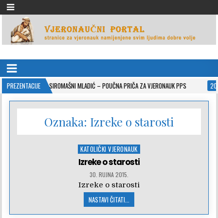
VJERONAUČNI PORTAL
stranice za vjeronauk namjenjene svim ljudima dobre volje
2-10-26
PREZENTACIJE
SIROMAŠNI MLADIĆ – POUČNA PRIČA ZA VJERONAUK PPS
2021-05-
Oznaka:
Izreke o starosti
Posted
KATOLIČKI VJERONAUK
in
Izreke o starosti
30. RUJNA 2015.
Izreke o starosti
NASTAVI ČITATI...