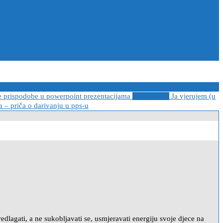
e prispodobe u powerpoint prezentacijama
2021-04-08
Ja vjerujem (u
 – priča o darivanju u pps-u
predlagati, a ne sukobljavati se, usmjeravati energiju svoje djece na