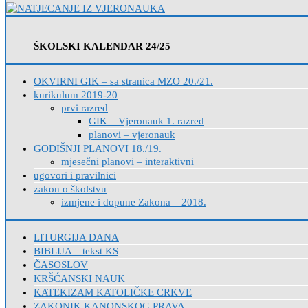
ŠKOLSKI KALENDAR 24/25
OKVIRNI GIK – sa stranica MZO 20./21.
kurikulum 2019-20
prvi razred
GIK – Vjeronauk 1. razred
planovi – vjeronauk
GODIŠNJI PLANOVI 18./19.
mjesečni planovi – interaktivni
ugovori i pravilnici
zakon o školstvu
izmjene i dopune Zakona – 2018.
LITURGIJA DANA
BIBLIJA – tekst KS
ČASOSLOV
KRŠĆANSKI NAUK
KATEKIZAM KATOLIČKE CRKVE
ZAKONIK KANONSKOG PRAVA