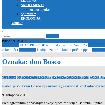
MOLITVA
SAKRAMENTI
osmosmjerke
optimizam
EKOLOGIJA
kontakt
×
Search
for:
PREZENTACIJE
2023-04-19
PLAČ PRIRODE – pomalo pesimistična priča
2022-10-2
uskrsnuće)
2020-12-14
Kadija i zakon – kratka priča u pps-u
2020-12
Oznaka:
don Bosco
Posted
don Bosco
KATOLIČKI VJERONAUK
SVECI KATOLIČKE CRKVE
ZANIMLJI
in
Kako je sv. Ivan Bosco rješavao agresivnost kod mladeži k
9. listopada 2015.
Pred agresivnim ponašanjima svoje djece roditelji bi se trebali upitati: 