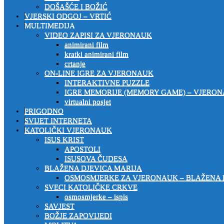
DOŠAŠĆE I BOŽIĆ
VJERSKI ODGOJ – VRTIĆ
MULTIMEDIJA
VIDEO ZAPISI ZA VJERONAUK
animirani film
kratki animirani film
crtanje
ON-LINE IGRE ZA VJERONAUK
INTERAKTIVNE PUZZLE
IGRE MEMORIJE (MEMORY GAME) – VJERO
virtualni posjet
PRIGODNO
SVIJET INTERNETA
KATOLIČKI VJERONAUK
ISUS KRIST
APOSTOLI
ISUSOVA ČUDESA
BLAŽENA DJEVICA MARIJA
OSMOSMJERKE ZA VJERONAUK – BLAŽENA 
SVECI KATOLIČKE CRKVE
osmosmjerke – ispis
SAVJEST
BOŽJE ZAPOVIJEDI