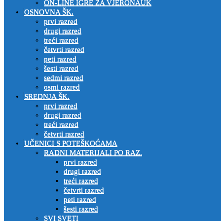
ON-LINE IGRE ZA VJERONAUK
OSNOVNA ŠK.
prvi razred
drugi razred
treći razred
četvrti razred
peti razred
šesti razred
sedmi razred
osmi razred
SREDNJA ŠK.
prvi razred
drugi razred
treći razred
četvrti razred
UČENICI S POTEŠKOĆAMA
RADNI MATERIJALI PO RAZ.
prvi razred
drugi razred
treći razred
četvrti razred
peti razred
šesti razred
SVI SVETI