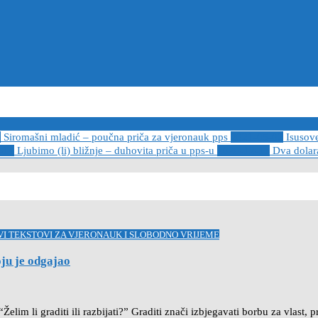
6
Siromašni mladić – poučna priča za vjeronauk pps
2021-05-02
Isusov
-14
Ljubimo (li) bližnje – duhovita priča u pps-u
2020-12-13
Dva dolara
VI TEKSTOVI ZA VJERONAUK I SLOBODNO VRIJEME
oju je odgajao
“Želim li graditi ili razbijati?” Graditi znači izbjegavati borbu za vlast, 