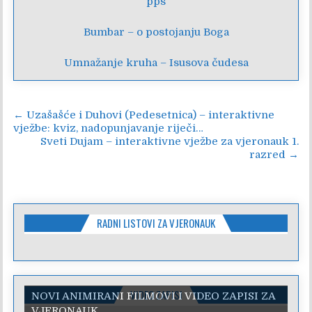
pps
Bumbar – o postojanju Boga
Umnažanje kruha – Isusova čudesa
Navigacija
← Uzašašće i Duhovi (Pedesetnica) – interaktivne
vježbe: kviz, nadopunjavanje riječi…
objava
Sveti Dujam – interaktivne vježbe za vjeronauk 1.
razred →
RADNI LISTOVI ZA VJERONAUK
VIDEO ZAPISI
NOVI ANIMIRANI FILMOVI I VIDEO ZAPISI ZA
VJERONAUK