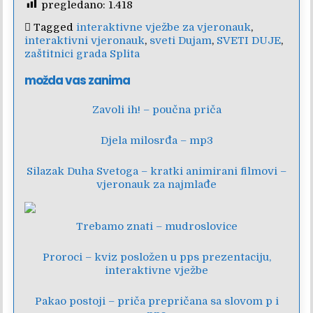
pregledano:
1.418
Tagged
interaktivne vježbe za vjeronauk
,
interaktivni vjeronauk
,
sveti Dujam
,
SVETI DUJE
,
zaštitnici grada Splita
možda vas zanima
Zavoli ih! – poučna priča
Djela milosrđa – mp3
Silazak Duha Svetoga – kratki animirani filmovi –
vjeronauk za najmlađe
Trebamo znati – mudroslovice
Proroci – kviz posložen u pps prezentaciju,
interaktivne vježbe
Pakao postoji – priča prepričana sa slovom p i