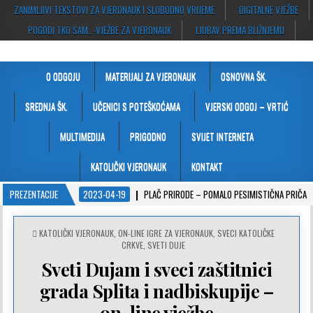
ZANIMLJIVI TEKSTOVI ZA VJERONAUK I SLOBODNO VRIJEME
DIGITALNE VJEŽBE
POGODI TKO SAM…-VJEŽBE ZA VJERONAUK
LJUBAV PREMA BLIŽNJEMU
VJERONAUČNI PORTAL
stranice za vjeronauk namjenjene svim ljudima dobre volje
O ODGOJU
MATERIJALI ZA VJERONAUK
OSNOVNA ŠK.
SREDNJA ŠK.
UČENICI S POTEŠKOĆAMA
VJERSKI ODGOJ – VRTIĆ
MULTIMEDIJA
PRIGODNO
SVIJET INTERNETA
KATOLIČKI VJERONAUK
KONTAKT
PREZENTACIJE
2023-04-19
PLAČ PRIRODE – POMALO PESIMISTIČNA PRIČA
POSTED
KATOLIČKI VJERONAUK
,
ON-LINE IGRE ZA VJERONAUK
,
SVECI KATOLIČKE
IN
CRKVE
,
SVETI DUJE
Sveti Dujam i sveci zaštitnici
grada Splita i nadbiskupije –
on-line vježbe