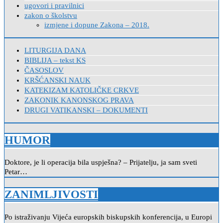
ugovori i pravilnici
zakon o školstvu
izmjene i dopune Zakona – 2018.
LITURGIJA DANA
BIBLIJA – tekst KS
ČASOSLOV
KRŠĆANSKI NAUK
KATEKIZAM KATOLIČKE CRKVE
ZAKONIK KANONSKOG PRAVA
DRUGI VATIKANSKI – DOKUMENTI
HUMOR
Doktore, je li operacija bila uspješna? – Prijatelju, ja sam sveti
Petar…
ZANIMLJIVOSTI
Po istraživanju Vijeća europskih biskupskih konferencija, u Europi