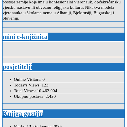
postoje zemlje koje imaju konfesionalni vjeronauk, općekršćansku
vjersku nastavu ili obveznu religijsku kulturu. Nikakva modela
vjeronauka u školama nema u Albaniji, Bjelorusiji, Bugarskoj i
Sloveniji.
mini e-knjižnica
posjetitelji
Online Visitors:
0
Today's Views:
123
Total Views:
10.462.904
Ukupno postova:
2.420
Knjiga gostiju
Marko
/
3. studenoga 2025.