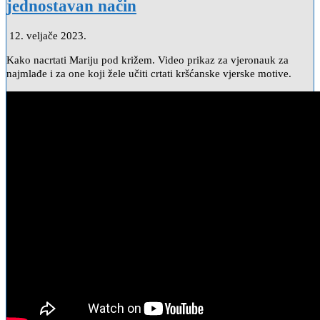
jednostavan način
12. veljače 2023.
Kako nacrtati Mariju pod križem. Video prikaz za vjeronauk za
najmlađe i za one koji žele učiti crtati kršćanske vjerske motive.