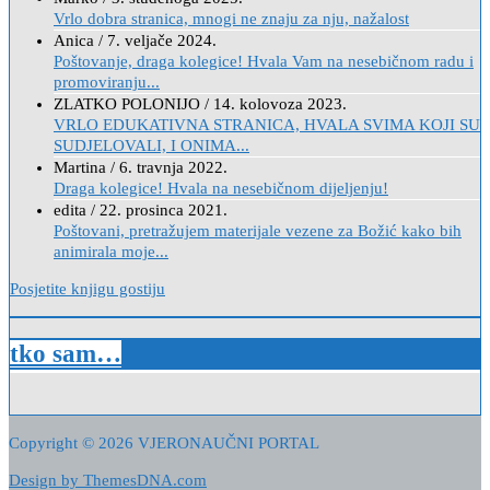
Vrlo dobra stranica, mnogi ne znaju za nju, nažalost
Anica
/
7. veljače 2024.
Poštovanje, draga kolegice! Hvala Vam na nesebičnom radu i
promoviranju...
ZLATKO POLONIJO
/
14. kolovoza 2023.
VRLO EDUKATIVNA STRANICA, HVALA SVIMA KOJI SU
SUDJELOVALI, I ONIMA...
Martina
/
6. travnja 2022.
Draga kolegice! Hvala na nesebičnom dijeljenju!
edita
/
22. prosinca 2021.
Poštovani, pretražujem materijale vezene za Božić kako bih
animirala moje...
Posjetite knjigu gostiju
tko sam…
Copyright © 2026 VJERONAUČNI PORTAL
Design by ThemesDNA.com