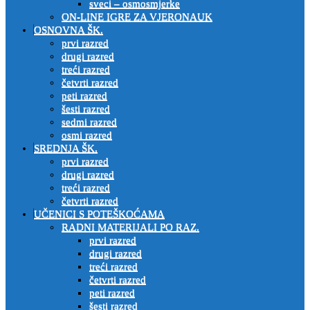
sveci – osmosmjerke
ON-LINE IGRE ZA VJERONAUK
OSNOVNA ŠK.
prvi razred
drugi razred
treći razred
četvrti razred
peti razred
šesti razred
sedmi razred
osmi razred
SREDNJA ŠK.
prvi razred
drugi razred
treći razred
četvrti razred
UČENICI S POTEŠKOĆAMA
RADNI MATERIJALI PO RAZ.
prvi razred
drugi razred
treći razred
četvrti razred
peti razred
šesti razred