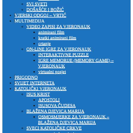
SVI SVETI
DOŠAŠĆE I BOŽIĆ
VJERSKI ODGOJ – VRTIĆ
MULTIMEDIJA
VIDEO ZAPISI ZA VJERONAUK
animirani film
kratki animirani film
crtanje
ON-LINE IGRE ZA VJERONAUK
INTERAKTIVNE PUZZLE
IGRE MEMORIJE (MEMORY GAME) –
VJERONAUK
virtualni posjet
PRIGODNO
SVIJET INTERNETA
KATOLIČKI VJERONAUK
ISUS KRIST
APOSTOLI
ISUSOVA ČUDESA
BLAŽENA DJEVICA MARIJA
OSMOSMJERKE ZA VJERONAUK –
BLAŽENA DJEVICA MARIJA
SVECI KATOLIČKE CRKVE