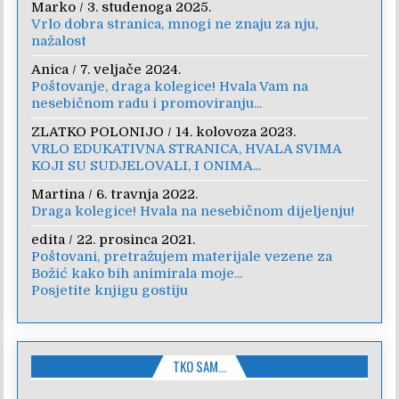
Marko
/
3. studenoga 2025.
Vrlo dobra stranica, mnogi ne znaju za nju,
nažalost
Anica
/
7. veljače 2024.
Poštovanje, draga kolegice! Hvala Vam na
nesebičnom radu i promoviranju...
ZLATKO POLONIJO
/
14. kolovoza 2023.
VRLO EDUKATIVNA STRANICA, HVALA SVIMA
KOJI SU SUDJELOVALI, I ONIMA...
Martina
/
6. travnja 2022.
Draga kolegice! Hvala na nesebičnom dijeljenju!
edita
/
22. prosinca 2021.
Poštovani, pretražujem materijale vezene za
Božić kako bih animirala moje...
Posjetite knjigu gostiju
TKO SAM…