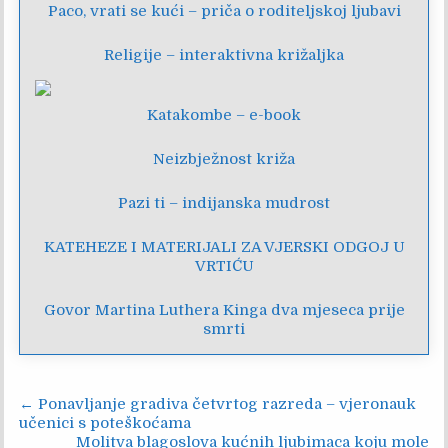
Paco, vrati se kući – priča o roditeljskoj ljubavi
Religije – interaktivna križaljka
Katakombe – e-book
Neizbježnost križa
Pazi ti – indijanska mudrost
KATEHEZE I MATERIJALI ZA VJERSKI ODGOJ U
VRTIĆU
Govor Martina Luthera Kinga dva mjeseca prije
smrti
Navigacija
← Ponavljanje gradiva četvrtog razreda – vjeronauk
učenici s poteškoćama
objava
Molitva blagoslova kućnih ljubimaca koju mole