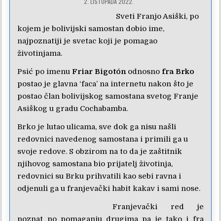
2. LISTOPADA 2022.
Sveti Franjo Asiški, po
kojem je bolivijski samostan dobio ime,
najpoznatiji je svetac koji je pomagao
životinjama.
Psić po imenu
Friar Bigotón
odnosno
fra Brko
postao je glavna ‘faca’ na internetu nakon što je
postao član bolivijskog samostana svetog Franje
Asiškog u gradu Cochabamba.
Brko je lutao ulicama, sve dok ga nisu našli
redovnici navedenog samostana i primili ga u
svoje redove. S obzirom na to da je zaštitnik
njihovog samostana bio prijatelj životinja,
redovnici su Brku prihvatili kao sebi ravna i
odjenuli ga u franjevački habit kakav i sami nose.
Franjevački red je
poznat po pomaganju drugima pa je tako i fra