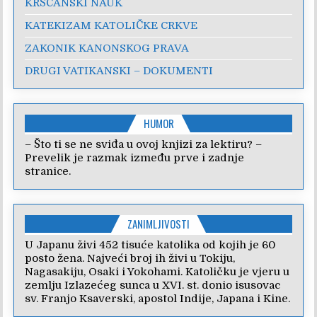
KRŠĆANSKI NAUK
KATEKIZAM KATOLIČKE CRKVE
ZAKONIK KANONSKOG PRAVA
DRUGI VATIKANSKI – DOKUMENTI
HUMOR
– Što ti se ne sviđa u ovoj knjizi za lektiru? –
Prevelik je razmak između prve i zadnje
stranice.
ZANIMLJIVOSTI
U Japanu živi 452 tisuće katolika od kojih je 60
posto žena. Najveći broj ih živi u Tokiju,
Nagasakiju, Osaki i Yokohami. Katoličku je vjeru u
zemlju Izlazećeg sunca u XVI. st. donio isusovac
sv. Franjo Ksaverski, apostol Indije, Japana i Kine.