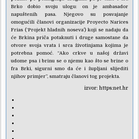
Brko dobio svoju ulogu: on je ambasador
napuštenih pasa. Njegovo su posvajanje
omogućili članovi organizacije Proyecto Narices
Frias (‘Projekt hladnih noseva’) koji se nadaju da
će Brkina priča potaknuti i druge samostane da
otvore svoja vrata i srca životinjama kojima je
potrebna pomoć. “Ako crkve u našoj državi
udome psa i brinu se o njemu kao što se brine o
fra Brki, sigurni smo da će i župljani slijediti
njihov primjer”, smatraju članovi tog projekta.
izvor: https:net.hr