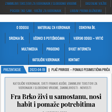
ZANIMLJIVI TEKSTOVI ZA VJERONAUK I SLOBODNO VRIJEME
DIGITALNE VJEŽBE
POGODI TKO SAM…-VJEŽBE ZA VJERONAUK
LJUBAV PREMA BLIŽNJEMU
VJERONAUČNI PORTAL
stranice za vjeronauk namjenjene svim ljudima dobre volje
O ODGOJU
MATERIJALI ZA VJERONAUK
OSNOVNA ŠK.
SREDNJA ŠK.
UČENICI S POTEŠKOĆAMA
VJERSKI ODGOJ – VRTIĆ
MULTIMEDIJA
PRIGODNO
SVIJET INTERNETA
KATOLIČKI VJERONAUK
KONTAKT
PREZENTACIJE
2023-04-19
PLAČ PRIRODE – POMALO PESIMISTIČNA PRIČA
POSTED
KATOLIČKI VJERONAUK
,
SVETI FRANJO ASIŠKI
,
ZANIMLJIVI TEKSTOVI ZA
IN
VJERONAUK I SLOBODNO VRIJEME
,
ZANIMLJIVOSTI - NOVOSTI
Fra Brko živi u samostanu, nosi
habit i pomaže potrebitima