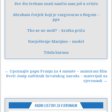
Sve što trebam znati naučio sam još u vrtiću
Abraham čovjek koji je razgovarao s Bogom –
pps
Tko se ne moli? – kratka priča
Navještenje Marijino – model
Titula baruna
Navigacija
← Upoznajte papu Franju za 4 minute – animirani film
Sveti Josip zaštitnik hrvatskog naroda – materijali za
objava
vjeronauk →
RADNI LISTOVI ZA VJERONAUK