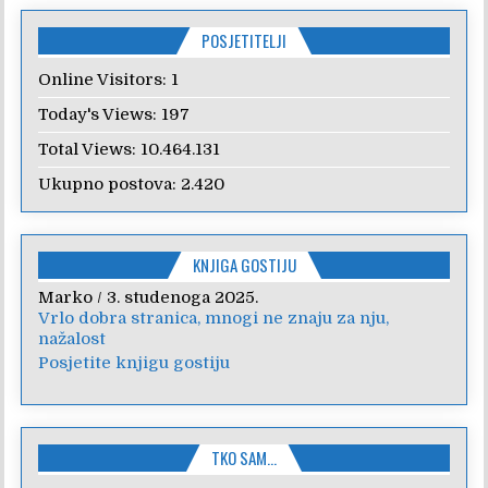
POSJETITELJI
Online Visitors:
1
Today's Views:
197
Total Views:
10.464.131
Ukupno postova:
2.420
KNJIGA GOSTIJU
Marko
Anica
/
/
7. veljače 2024.
3. studenoga 2025.
Vrlo dobra stranica, mnogi ne znaju za nju,
Poštovanje, draga kolegice! Hvala Vam na
nažalost
nesebičnom radu i promoviranju...
Posjetite knjigu gostiju
TKO SAM…