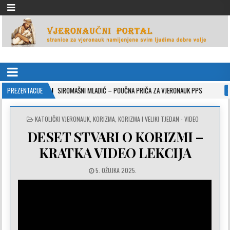
VJERONAUČNI PORTAL
stranice za vjeronauk namjenjene svim ljudima dobre volje
2-10-26
PREZENTACIJE
SIROMAŠNI MLADIĆ – POUČNA PRIČA ZA VJERONAUK PPS
2021-05-
POSTED
KATOLIČKI VJERONAUK
,
KORIZMA
,
KORIZMA I VELIKI TJEDAN - VIDEO
IN
DESET STVARI O KORIZMI –
KRATKA VIDEO LEKCIJA
5. OŽUJKA 2025.