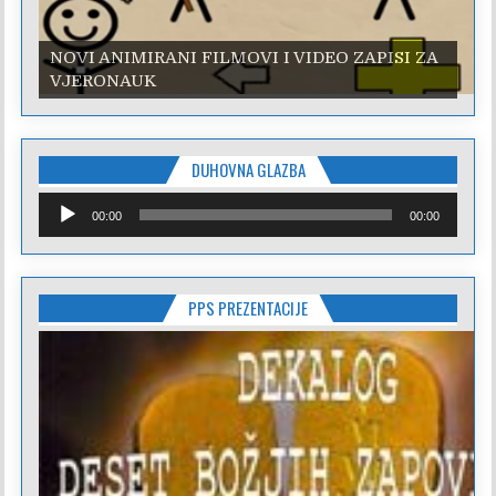
NOVI ANIMIRANI FILMOVI I VIDEO ZAPISI ZA
NOVI ANIMIRANI FILMOVI I VIDEO ZAPISI ZA
VJERONAUK
VJERONAUK
DUHOVNA GLAZBA
Reproduktor
00:00
00:00
audiozapisa
PPS PREZENTACIJE