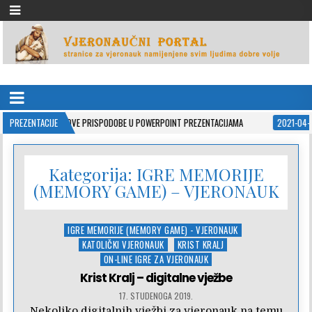
VJERONAUČNI PORTAL
stranice za vjeronauk namjenjene svim ljudima dobre volje
ISUSOVE PRISPODOBE U POWERPOINT PREZENTACIJAMA
PREZENTACIJE
2021-04-08
JA VJE
Kategorija:
IGRE MEMORIJE
(MEMORY GAME) – VJERONAUK
Posted
IGRE MEMORIJE (MEMORY GAME) - VJERONAUK
in
KATOLIČKI VJERONAUK
KRIST KRALJ
ON-LINE IGRE ZA VJERONAUK
Krist Kralj – digitalne vježbe
17. STUDENOGA 2019.
Nekoliko digitalnih vježbi za vjeronauk na temu