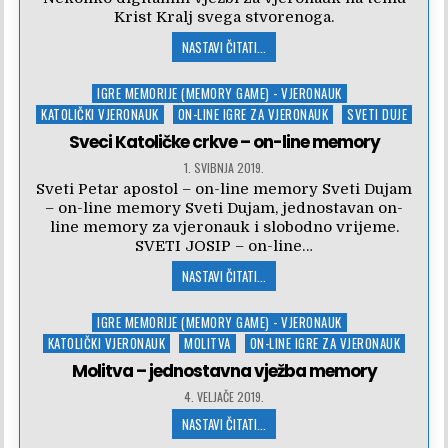
Krist Kralj svega stvorenoga.
NASTAVI ČITATI...
Posted
IGRE MEMORIJE (MEMORY GAME) - VJERONAUK
in
KATOLIČKI VJERONAUK
ON-LINE IGRE ZA VJERONAUK
SVETI DUJE
Sveci Katoličke crkve – on-line memory
1. SVIBNJA 2019.
Sveti Petar apostol – on-line memory Sveti Dujam
– on-line memory Sveti Dujam, jednostavan on-
line memory za vjeronauk i slobodno vrijeme.
SVETI JOSIP – on-line…
NASTAVI ČITATI...
Posted
IGRE MEMORIJE (MEMORY GAME) - VJERONAUK
in
KATOLIČKI VJERONAUK
MOLITVA
ON-LINE IGRE ZA VJERONAUK
Molitva – jednostavna vježba memory
4. VELJAČE 2019.
NASTAVI ČITATI...