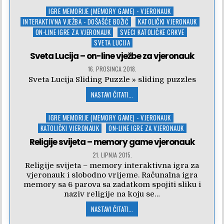
Posted
IGRE MEMORIJE (MEMORY GAME) - VJERONAUK
in
INTERAKTIVNA VJEŽBA - DOŠAŠĆE BOŽIĆ
KATOLIČKI VJERONAUK
ON-LINE IGRE ZA VJERONAUK
SVECI KATOLIČKE CRKVE
SVETA LUCIJA
Sveta Lucija – on-line vježbe za vjeronauk
16. PROSINCA 2018.
Sveta Lucija Sliding Puzzle » sliding puzzles
NASTAVI ČITATI...
Posted
IGRE MEMORIJE (MEMORY GAME) - VJERONAUK
in
KATOLIČKI VJERONAUK
ON-LINE IGRE ZA VJERONAUK
Religije svijeta – memory game vjeronauk
21. LIPNJA 2015.
Religije svijeta – memory interaktivna igra za
vjeronauk i slobodno vrijeme. Računalna igra
memory sa 6 parova sa zadatkom spojiti sliku i
naziv religije na koju se…
NASTAVI ČITATI...