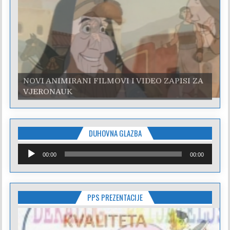
NOVI ANIMIRANI FILMOVI I VIDEO ZAPISI ZA
VJERONAUK
DUHOVNA GLAZBA
Reproduktor
00:00
00:00
audiozapisa
PPS PREZENTACIJE