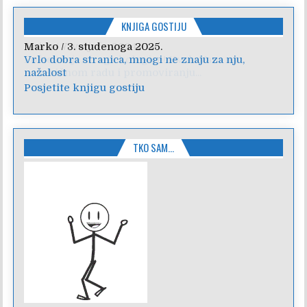
KNJIGA GOSTIJU
Anica
/
7. veljače 2024.
Poštovanje, draga kolegice! Hvala Vam na
nesebičnom radu i promoviranju...
Posjetite knjigu gostiju
TKO SAM…