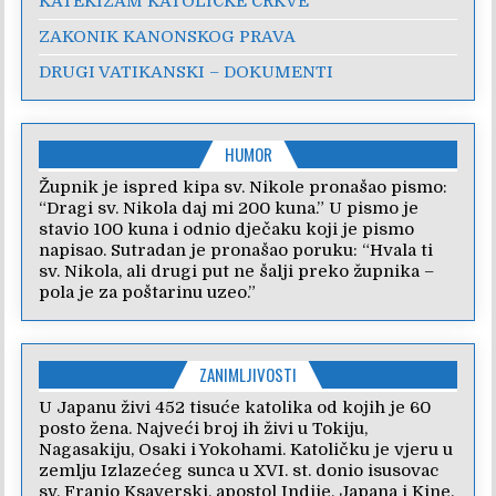
KATEKIZAM KATOLIČKE CRKVE
ZAKONIK KANONSKOG PRAVA
DRUGI VATIKANSKI – DOKUMENTI
HUMOR
Župnik je ispred kipa sv. Nikole pronašao pismo:
“Dragi sv. Nikola daj mi 200 kuna.” U pismo je
stavio 100 kuna i odnio dječaku koji je pismo
napisao. Sutradan je pronašao poruku: “Hvala ti
sv. Nikola, ali drugi put ne šalji preko župnika –
pola je za poštarinu uzeo.”
ZANIMLJIVOSTI
U Japanu živi 452 tisuće katolika od kojih je 60
posto žena. Najveći broj ih živi u Tokiju,
Nagasakiju, Osaki i Yokohami. Katoličku je vjeru u
zemlju Izlazećeg sunca u XVI. st. donio isusovac
sv. Franjo Ksaverski, apostol Indije, Japana i Kine.