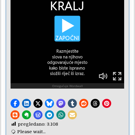
pregledano:
3.108
Please wait...