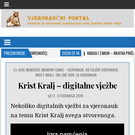
VJERONAUČNI PORTAL
stranice za vjeronauk namjenjene svim ljudima dobre volje
RUJEM (U USKRSNUĆE)
PREZENTACIJE
2020-12-14
KADIJA I ZAKON – KRATKA PRIČA U PPS-U
POSTED
IGRE MEMORIJE (MEMORY GAME) - VJERONAUK
,
KATOLIČKI VJERONAUK
,
IN
KRIST KRALJ
,
ON-LINE IGRE ZA VJERONAUK
Krist Kralj – digitalne vježbe
17. STUDENOGA 2019.
Nekoliko digitalnih vježbi za vjeronauk
na temu Krist Kralj svega stvorenoga.