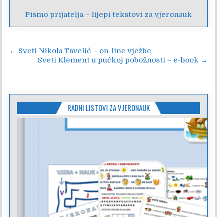
Pismo prijatelja – lijepi tekstovi za vjeronauk
Navigacija
← Sveti Nikola Tavelić – on-line vježbe
Sveti Klement u pučkoj pobožnosti – e-book →
objava
RADNI LISTOVI ZA VJERONAUK