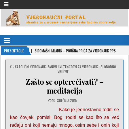
VJERONAUČNI PORTAL
stranice za vjeronauk namjenjene svim ljudima dobre volje
22-10-26
PREZENTACIJE
SIROMAŠNI MLADIĆ – POUČNA PRIČA ZA VJERONAUK PPS
2021-05
POSTED
KATOLIČKI VJERONAUK
,
ZANIMLJIVI TEKSTOVI ZA VJERONAUK I SLOBODNO
IN
VRIJEME
Zašto se opterećivati? –
meditacija
10. SIJEČNJA 2015.
Kako je jednostavno roditi se
kao čovjek, pomisli Bog, roditi se kao što se već
rađaju oni koji nemaju mnogo, osim sebe i onih koji