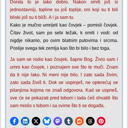
Doista to je tako dobro. Nakon smrti još si
jednostavniji, topline su još toplije, oni koji su ti bili
bliski još su ti bliži. A i ja sam tu.
Kako je mučno umrijeti kao čovjek – pomisli čovjek.
Čitav život, sam po sebi težak, k smrti i vodi: od
nigdje nikamo, po ovim blatnim putovima i srcima.
Poslije svega tek zemlja kao što bi bilo i bez toga.
Ja sam se rodio kao čovjek, šapne Bog. Živio sam i
umro kao čovjek, i poznajem sve što te muči. Znam
da ti nije lako. Ni meni nije bilo. I zato sada živim,
zato sada živiš ti. Dok se uspinješ, ne opterećuj se
pitanjima kojima ne znaš odgovora. Kad se uspneš,
sve će se pokazati pred tobom i tada ćeš shvatiti što
sam mislio s tobom i sa svime što ti se događa.