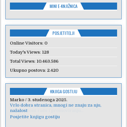
MINI E-KNJIŽNICA
POSJETITELJI
Online Visitors:
0
Today's Views:
128
Total Views:
10.463.586
Ukupno postova:
2.420
KNJIGA GOSTIJU
Anica
/
7. veljače 2024.
Poštovanje, draga kolegice! Hvala Vam na
nesebičnom radu i promoviranju...
Posjetite knjigu gostiju