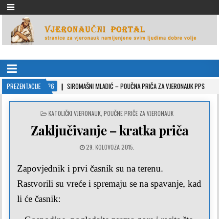
VJERONAUČNI PORTAL
stranice za vjeronauk namjenjene svim ljudima dobre volje
022-10-26
PREZENTACIJE
SIROMAŠNI MLADIĆ – POUČNA PRIČA ZA VJERONAUK PPS
2021-0
POSTED
KATOLIČKI VJERONAUK
,
POUČNE PRIČE ZA VJERONAUK
IN
Zaključivanje – kratka priča
29. KOLOVOZA 2015.
Zapovjednik i prvi časnik su na terenu.
Rastvorili su vreće i spremaju se na spavanje, kad
li će časnik: