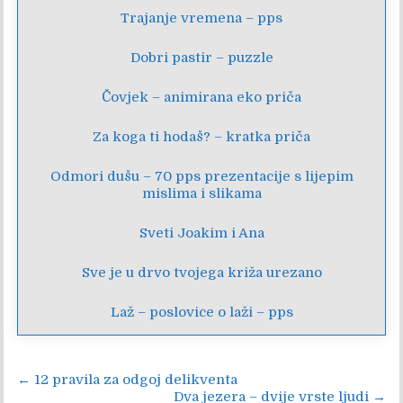
Trajanje vremena – pps
Dobri pastir – puzzle
Čovjek – animirana eko priča
Za koga ti hodaš? – kratka priča
Odmori dušu – 70 pps prezentacije s lijepim
mislima i slikama
Sveti Joakim i Ana
Sve je u drvo tvojega križa urezano
Laž – poslovice o laži – pps
Navigacija
← 12 pravila za odgoj delikventa
Dva jezera – dvije vrste ljudi →