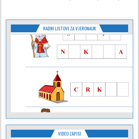
objava
RADNI LISTOVI ZA VJERONAUK
VIDEO ZAPISI