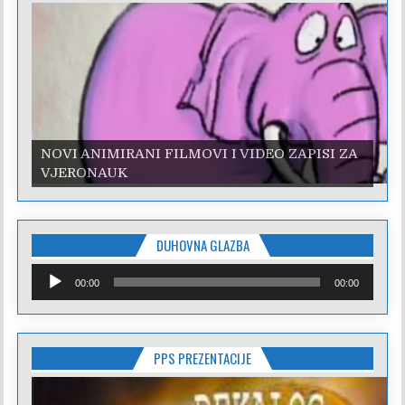
NOVI ANIMIRANI FILMOVI I VIDEO ZAPISI ZA
NOVI ANIMIRANI FILMOVI I VIDEO ZAPISI ZA
VJERONAUK
VJERONAUK
DUHOVNA GLAZBA
Reproduktor
00:00
00:00
audiozapisa
PPS PREZENTACIJE