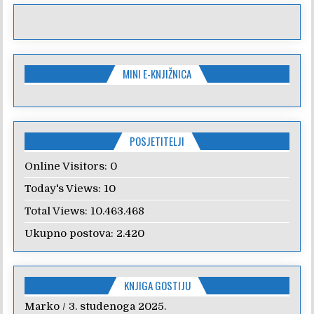
MINI E-KNJIŽNICA
POSJETITELJI
Online Visitors:
0
Today's Views:
10
Total Views:
10.463.468
Ukupno postova:
2.420
KNJIGA GOSTIJU
Marko
Anica
/
/
7. veljače 2024.
3. studenoga 2025.