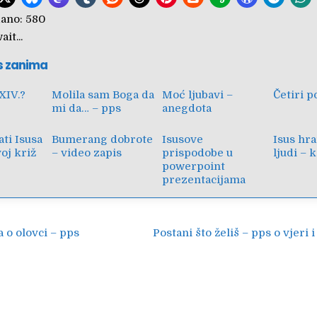
ano:
580
it...
s zanima
XIV.?
Molila sam Boga da
Moć ljubavi –
Četiri p
mi da… – pps
anegdota
ti Isusa
Bumerang dobrote
Isusove
Isus hra
voj križ
– video zapis
prispodobe u
ljudi – 
powerpoint
prezentacijama
ija
 o olovci – pps
Postani što želiš – pps o vjeri 