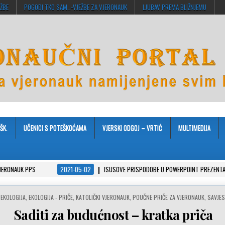
EŽBE
POGODI TKO SAM…-VJEŽBE ZA VJERONAUK
LJUBAV PREMA BLIŽNJEMU
ŠK.
UČENICI S POTEŠKOĆAMA
VJERSKI ODGOJ – VRTIĆ
MULTIMEDIJA
PS
2021-05-02
ISUSOVE PRISPODOBE U POWERPOINT PREZENTACIJAMA
POSTED
EKOLOGIJA
,
EKOLOGIJA - PRIČE
,
KATOLIČKI VJERONAUK
,
POUČNE PRIČE ZA VJERONAUK
,
SAVJE
IN
Saditi za budućnost – kratka priča