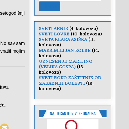
etogodišnji
SVETI ARNIR
(4. kolovoza)
SVETI LOVRE
(10. kolovoza)
SVETA KLARA ASIŠKA
(11.
. No sav sam
kolovoza)
MAKSIMILIJAN KOLBE
(14.
ratiti mojim
kolovoza)
UZNESENJE MARIJINO
(VELIKA GOSPA)
(15.
kolovoza)
SVETI ROKO ZAŠTITNIK OD
ZARAZNIH BOLESTI
(16.
kvu.
kolovoza)
ću.
NATJECANJE IZ VJERONAUKA