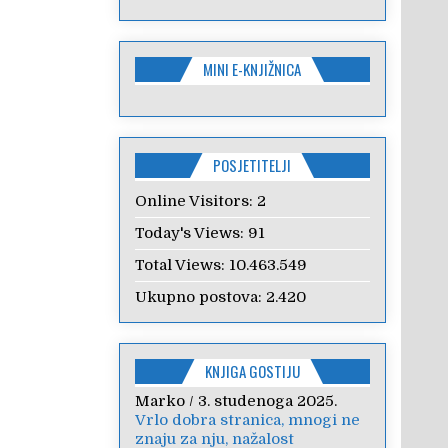
MINI E-KNJIŽNICA
POSJETITELJI
Online Visitors:
2
Today's Views:
91
Total Views:
10.463.549
Ukupno postova:
2.420
KNJIGA GOSTIJU
Marko
Anica
/
/
7. veljače 2024.
3. studenoga 2025.
Vrlo dobra stranica, mnogi ne
Poštovanje, draga kolegice!
znaju za nju, nažalost
Hvala Vam na nesebičnom