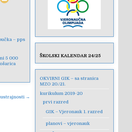
oučka – pps
ŠKOLSKI KALENDAR 24/25
ni 5 000
košarica
OKVIRNI GIK – sa stranica
MZO 20./21.
kurikulum 2019-20
i ustrajnosti →
prvi razred
GIK – Vjeronauk 1. razred
planovi – vjeronauk