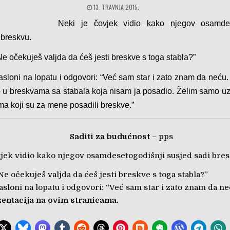
13. TRAVNJA 2015.
Neki je čovjek vidio kako njegov osamdes
 breskvu.
e očekuješ valjda da ćeš jesti breskve s toga stabla?”
asloni na lopatu i odgovori: “Već sam star i zato znam da neću
o u breskvama sa stabala koja nisam ja posadio. Želim samo uzv
ma koji su za mene posadili breskve.”
Saditi za budućnost
– pps
vjek vidio kako njegov osamdesetogodišnji susjed sadi bres
e očekuješ valjda da ćeš jesti breskve s toga stabla?”
asloni na lopatu i odgovori: “Već sam star i zato znam da ne
entacija na ovim stranicama.