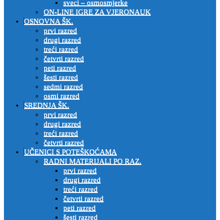
sveci – osmosmjerke
ON-LINE IGRE ZA VJERONAUK
OSNOVNA ŠK.
prvi razred
drugi razred
treći razred
četvrti razred
peti razred
šesti razred
sedmi razred
osmi razred
SREDNJA ŠK.
prvi razred
drugi razred
treći razred
četvrti razred
UČENICI S POTEŠKOĆAMA
RADNI MATERIJALI PO RAZ.
prvi razred
drugi razred
treći razred
četvrti razred
peti razred
šesti razred