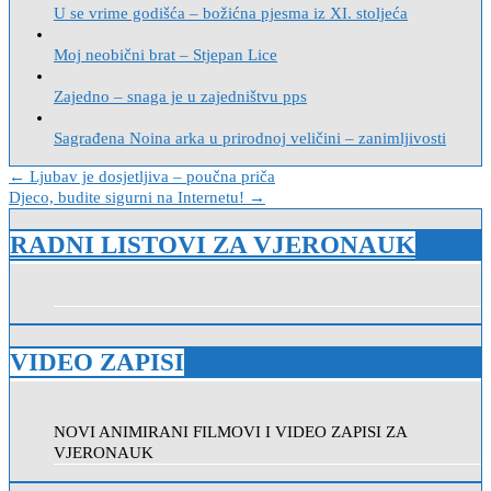
U se vrime godišća – božićna pjesma iz XI. stoljeća
Moj neobični brat – Stjepan Lice
Zajedno – snaga je u zajedništvu pps
Sagrađena Noina arka u prirodnoj veličini – zanimljivosti
Navigacija
← Ljubav je dosjetljiva – poučna priča
Djeco, budite sigurni na Internetu! →
objava
RADNI LISTOVI ZA VJERONAUK
VIDEO ZAPISI
NOVI ANIMIRANI FILMOVI I VIDEO ZAPISI ZA
VJERONAUK