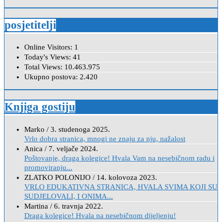
posjetitelji
Online Visitors:
1
Today's Views:
41
Total Views:
10.463.975
Ukupno postova:
2.420
Knjiga gostiju
Marko
/
3. studenoga 2025.
Vrlo dobra stranica, mnogi ne znaju za nju, nažalost
Anica
/
7. veljače 2024.
Poštovanje, draga kolegice! Hvala Vam na nesebičnom radu i
promoviranju...
ZLATKO POLONIJO
/
14. kolovoza 2023.
VRLO EDUKATIVNA STRANICA, HVALA SVIMA KOJI SU
SUDJELOVALI, I ONIMA...
Martina
/
6. travnja 2022.
Draga kolegice! Hvala na nesebičnom dijeljenju!