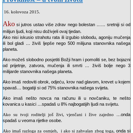
16. kolovoza 2015.
Ako
si jutros ustao više zdrav nego bolestan …… sretniji si od
milijun ljudi,
koji nisu doživjeli ovaj tjedan.
Ako nisi iskusio strahotu rata ili izgubio slobodu, agoniju mučenja
ili bol gladi …
živiš ljepše nego 500 milijuna stanovnika našega
planeta.
Ako možeš slobodno posjetiti Božji hram i pomoliti se, bez bojazni
od prijetnje, zatvora, mučenja ili smrti … živiš bolje nego 3
milijarde stanovnika našega planeta.
Ako imaš redoviti obrok, odjeću, krov nad glavom, krevet u kojem
spavaš… bogatiji si od 75% stanovnika našega svijeta.
Ako imaš nešto novca na računu ili u novčaniku, te nešto
kovanica u kasici …spadaš u 8% najbogatijih ljudi na svijetu.
onda
Ako su tvoji roditelji još živi, vjenčani i žive zajedno …
spadaš u veoma rijetke osobe.
onda si
Ako imaš razloga za osmjeh, i ako si zahvalan zbog toga,