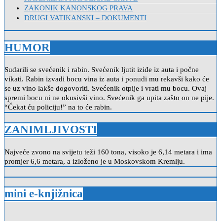
ZAKONIK KANONSKOG PRAVA
DRUGI VATIKANSKI – DOKUMENTI
HUMOR
Sudarili se svećenik i rabin. Svećenik ljutit iziđe iz auta i počne
vikati. Rabin izvadi bocu vina iz auta i ponudi mu rekavši kako će
se uz vino lakše dogovoriti. Svećenik otpije i vrati mu bocu. Ovaj
spremi bocu ni ne okusivši vino. Svećenik ga upita zašto on ne pije.
“Čekat ću policiju!” na to će rabin.
ZANIMLJIVOSTI
Najveće zvono na svijetu teži 160 tona, visoko je 6,14 metara i ima
promjer 6,6 metara, a izloženo je u Moskovskom Kremlju.
mini e-knjižnica