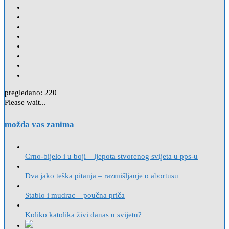
pregledano:
220
Please wait...
možda vas zanima
Crno-bijelo i u boji – ljepota stvorenog svijeta u pps-u
Dva jako teška pitanja – razmišljanje o abortusu
Stablo i mudrac – poučna priča
Koliko katolika živi danas u svijetu?