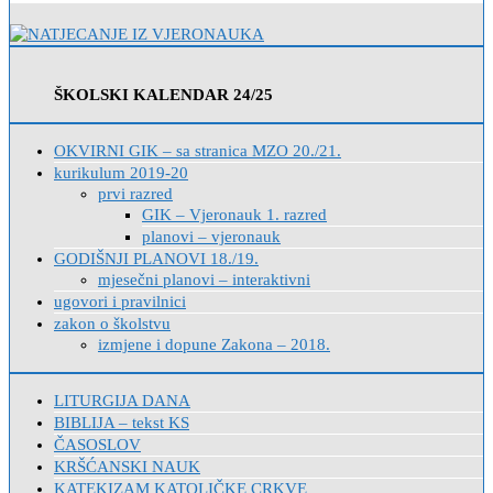
ŠKOLSKI KALENDAR 24/25
OKVIRNI GIK – sa stranica MZO 20./21.
kurikulum 2019-20
prvi razred
GIK – Vjeronauk 1. razred
planovi – vjeronauk
GODIŠNJI PLANOVI 18./19.
mjesečni planovi – interaktivni
ugovori i pravilnici
zakon o školstvu
izmjene i dopune Zakona – 2018.
LITURGIJA DANA
BIBLIJA – tekst KS
ČASOSLOV
KRŠĆANSKI NAUK
KATEKIZAM KATOLIČKE CRKVE