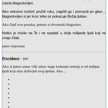
zaista blagoslovljen.
Ako nekome možeš pružiti ruku, zagrliti ga i pomaziti po glavi…
blagoslovljen si
jer kroz tebe se pokazuje Božja ljubav.
Ako čitaš ovu poruku, primio si dvostruki blagoslov.
Netko je mislio na Te i ne spadaš u dvije milijarde ljudi koji ne
znaju čitati.
autor nepoznat
Providnost
– pps
Ako si jutros ustao više zdrav nego bolestan sretniji si od milijun
ljudi koji nisu doživjeli ovaj tjedan. Ako…