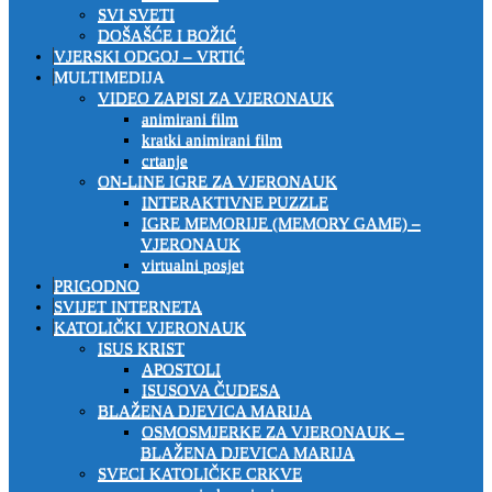
SVI SVETI
DOŠAŠĆE I BOŽIĆ
VJERSKI ODGOJ – VRTIĆ
MULTIMEDIJA
VIDEO ZAPISI ZA VJERONAUK
animirani film
kratki animirani film
crtanje
ON-LINE IGRE ZA VJERONAUK
INTERAKTIVNE PUZZLE
IGRE MEMORIJE (MEMORY GAME) –
VJERONAUK
virtualni posjet
PRIGODNO
SVIJET INTERNETA
KATOLIČKI VJERONAUK
ISUS KRIST
APOSTOLI
ISUSOVA ČUDESA
BLAŽENA DJEVICA MARIJA
OSMOSMJERKE ZA VJERONAUK –
BLAŽENA DJEVICA MARIJA
SVECI KATOLIČKE CRKVE