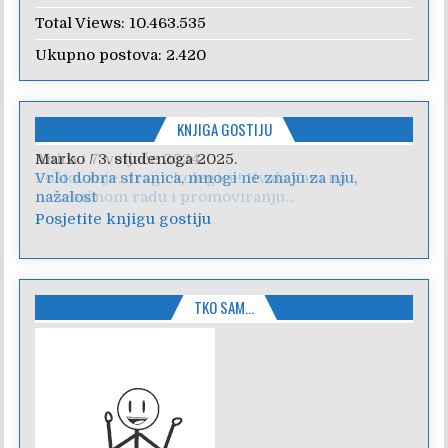
Total Views:
10.463.535
Ukupno postova:
2.420
KNJIGA GOSTIJU
Anica
/
7. veljače 2024.
Poštovanje, draga kolegice! Hvala Vam na
nesebičnom radu i promoviranju...
Posjetite knjigu gostiju
TKO SAM…