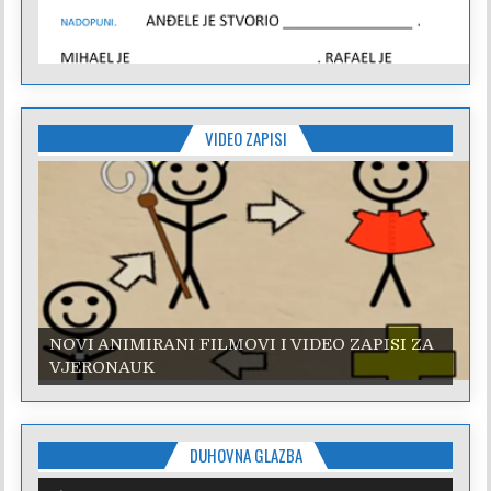
VIDEO ZAPISI
NOVI ANIMIRANI FILMOVI I VIDEO ZAPISI ZA
NOVI ANIMIRANI FILMOVI I VIDEO ZAPISI ZA
VJERONAUK
VJERONAUK
DUHOVNA GLAZBA
Reproduktor