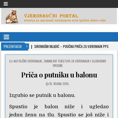
VJERONAUČNI PORTAL
stranice za vjeronauk namjenjene svim ljudima dobre volje
022-10-26
PREZENTACIJE
SIROMAŠNI MLADIĆ – POUČNA PRIČA ZA VJERONAUK PPS
2021-0
POSTED
KATOLIČKI VJERONAUK
,
ZANIMLJIVI TEKSTOVI ZA VJERONAUK I SLOBODNO
IN
VRIJEME
Priča o putniku u balonu
18. RUJNA 2015.
Izgubio se putnik u balonu.
Spustio je balon niže i ugledao
jednu ženu na tlu. Spustio se još niže i