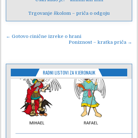
Trgovanje školom – priča o odgoju
Navigacija
← Gotovo cinične izreke o hrani
Poniznost – kratka priča →
objava
RADNI LISTOVI ZA VJERONAUK