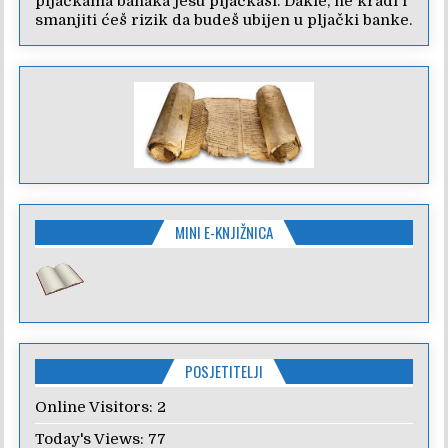
pljačkama banaka jesu pljačkaši. Dakle, ne kradi i
smanjiti ćeš rizik da budeš ubijen u pljački banke.
MINI E-KNJIŽNICA
POSJETITELJI
Online Visitors:
2
Today's Views:
77