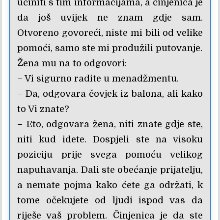
učiniti s tim informacijama, a činjenica je
da još uvijek ne znam gdje sam.
Otvoreno govoreći, niste mi bili od velike
pomoći, samo ste mi produžili putovanje.
Žena mu na to odgovori:
– Vi sigurno radite u menadžmentu.
– Da, odgovara čovjek iz balona, ali kako
to Vi znate?
– Eto, odgovara žena, niti znate gdje ste,
niti kud idete. Dospjeli ste na visoku
poziciju prije svega pomoću velikog
napuhavanja. Dali ste obećanje prijatelju,
a nemate pojma kako ćete ga održati, k
tome očekujete od ljudi ispod vas da
riješe vaš problem. Činjenica je da ste