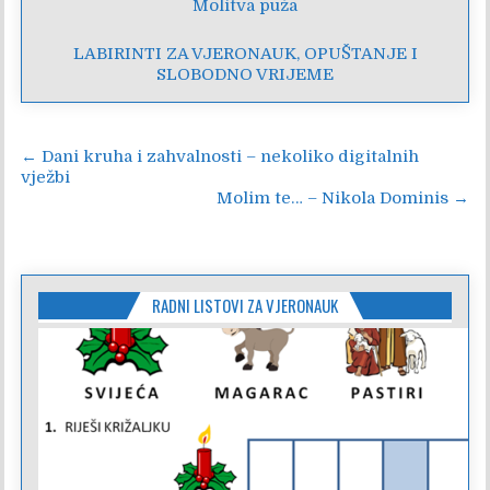
Molitva puža
LABIRINTI ZA VJERONAUK, OPUŠTANJE I
SLOBODNO VRIJEME
Navigacija
← Dani kruha i zahvalnosti – nekoliko digitalnih
vježbi
objava
Molim te… – Nikola Dominis →
RADNI LISTOVI ZA VJERONAUK