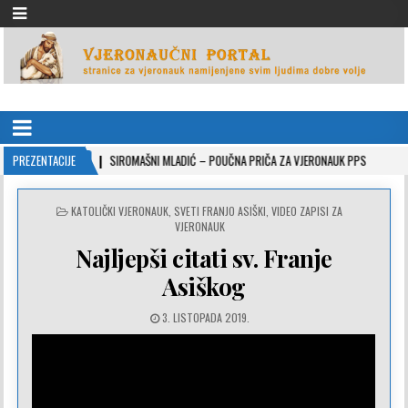
VJERONAUČNI PORTAL
stranice za vjeronauk namjenjene svim ljudima dobre volje
022-10-26
PREZENTACIJE
SIROMAŠNI MLADIĆ – POUČNA PRIČA ZA VJERONAUK PPS
2021-0
POSTED
KATOLIČKI VJERONAUK
,
SVETI FRANJO ASIŠKI
,
VIDEO ZAPISI ZA
IN
VJERONAUK
Najljepši citati sv. Franje
Asiškog
3. LISTOPADA 2019.