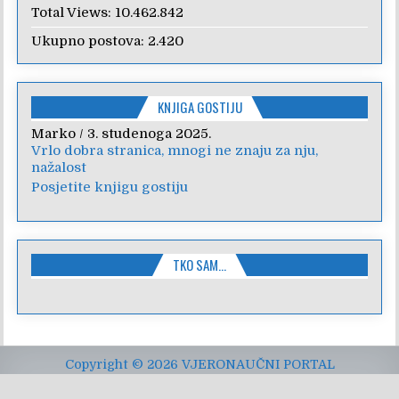
Total Views:
10.462.842
Ukupno postova:
2.420
KNJIGA GOSTIJU
Marko
Anica
/
/
7. veljače 2024.
3. studenoga 2025.
Vrlo dobra stranica, mnogi ne znaju za nju,
Poštovanje, draga kolegice! Hvala Vam na
nažalost
nesebičnom radu i promoviranju...
Posjetite knjigu gostiju
TKO SAM…
Copyright © 2026 VJERONAUČNI PORTAL
Design by ThemesDNA.com