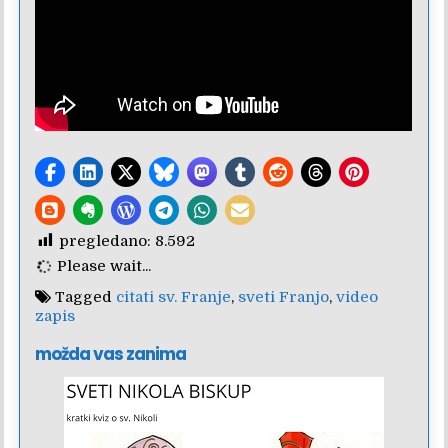
pregledano:
8.592
Please wait...
Tagged
citati sv. Franje
,
sveti Franjo
,
video
zapis
možda vas zanima