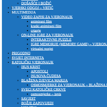
DOŠAŠĆE I BOŽIĆ
VJERSKI ODGOJ – VRTIĆ
MULTIMEDIJA
VIDEO ZAPISI ZA VJERONAUK
animirani film
kratki animirani film
crtanje
ON-LINE IGRE ZA VJERONAUK
INTERAKTIVNE PUZZLE
IGRE MEMORIJE (MEMORY GAME) – VJERO
virtualni posjet
PRIGODNO
SVIJET INTERNETA
KATOLIČKI VJERONAUK
ISUS KRIST
APOSTOLI
ISUSOVA ČUDESA
BLAŽENA DJEVICA MARIJA
OSMOSMJERKE ZA VJERONAUK – BLAŽENA 
SVECI KATOLIČKE CRKVE
osmosmjerke – ispis
SAVJEST
BOŽJE ZAPOVIJEDI