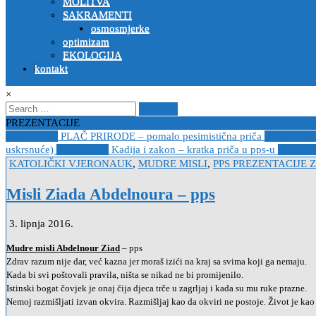
MOLITVA
SAKRAMENTI
osmosmjerke
optimizam
EKOLOGIJA
kontakt
×
Search
for:
PREZENTACIJE
2023-04-19
PLAČ PRIRODE – pomalo pesimistična priča
2022-10-2
uskrsnuće)
2020-12-14
Kadija i zakon – kratka priča u pps-u
2020-12
Posted
KATOLIČKI VJERONAUK
,
MUDRE MISLI
,
PPS PREZENTACIJE
in
Misli Ziada Abdelnoura – pps
3. lipnja 2016.
Mudre misli Abdelnour Ziad
– pps
Zdrav razum nije dar, već kazna jer moraš izići na kraj sa svima koji ga nemaju.
Kada bi svi poštovali pravila, ništa se nikad ne bi promijenilo.
Istinski bogat čovjek je onaj čija djeca trče u zagrljaj i kada su mu ruke prazne.
Nemoj razmišljati izvan okvira. Razmišljaj kao da okviri ne postoje. Život je kao 