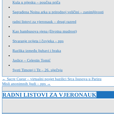
Kula u pijesku – poučna priča
Sagrađena Noina arka u prirodnoj veličini – zanimljivosti
radni listovi za vjeronauk – drugi razred
Kao bambusova sjena (životna mudrost)
Stvaranje svijeta i čovjeka – pps
Razlika između ljubavi i braka
Jaslice – Celestin Tomić
Sveti Timotej i Tit – 26. siječnja
Navigacija
← Sacre Cueur – virtualni posjet bazilici Srca Isusova u Parizu
Misli anonimnih ljudi – pps →
objava
RADNI LISTOVI ZA VJERONAUK