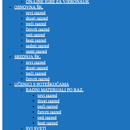
ON-LINE IGRE ZA VJERONAUK
OSNOVNA ŠK.
prvi razred
drugi razred
treći razred
četvrti razred
peti razred
šesti razred
sedmi razred
osmi razred
SREDNJA ŠK.
prvi razred
drugi razred
treći razred
četvrti razred
UČENICI S POTEŠKOĆAMA
RADNI MATERIJALI PO RAZ.
prvi razred
drugi razred
treći razred
četvrti razred
peti razred
šesti razred
SVI SVETI