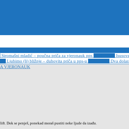
6
Siromašni mladić – poučna priča za vjeronauk pps
2021-05-02
Isusov
-14
Ljubimo (li) bližnje – duhovita priča u pps-u
2020-12-13
Dva dolara
 ZA VJERONAUK
lift. Dok se penješ, ponekad moraš pustiti neke ljude da izađu.