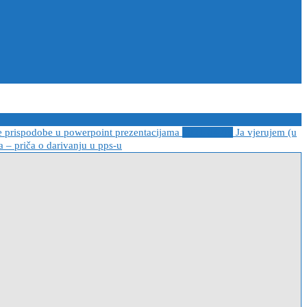
e prispodobe u powerpoint prezentacijama
2021-04-08
Ja vjerujem (u
 – priča o darivanju u pps-u