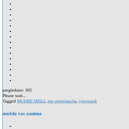
pregledano:
305
Please wait...
Tagged
MUDRE MISLI
,
pps prezentacija
,
vjeronauk
možda vas zanima