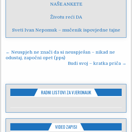
NAŠE ANKETE
Životu reći DA
Sveti Ivan Nepomuk – mučenik ispovjedne tajne
Navigacija
← Neuspjeh ne znači da si neuspješan – nikad ne
odustaj, započni opet (pps)
objava
Budi svoj – kratka priča →
RADNI LISTOVI ZA VJERONAUK
VIDEO ZAPISI