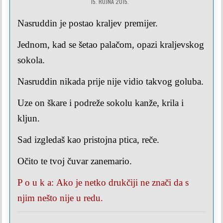
15. RUJNA 2015.
Nasruddin je postao kraljev premijer.
Jednom, kad se šetao palačom, opazi kraljevskog
sokola.
Nasruddin nikada prije
nije vidio takvog goluba.
Uze on škare i podreže sokolu
kanže, krila i
kljun.
Sad izgledaš kao pristojna ptica, reče.
Očito te tvoj čuvar zanemario.
P o u k a:
Ako je netko drukčiji ne znači
da s
njim nešto nije u redu.