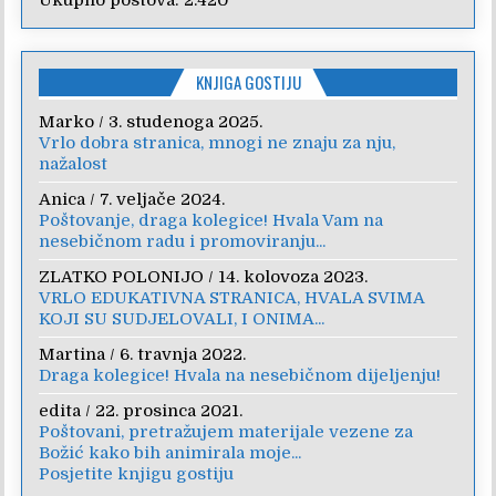
KNJIGA GOSTIJU
Marko
/
3. studenoga 2025.
Vrlo dobra stranica, mnogi ne znaju za nju,
nažalost
Anica
/
7. veljače 2024.
Poštovanje, draga kolegice! Hvala Vam na
nesebičnom radu i promoviranju...
ZLATKO POLONIJO
/
14. kolovoza 2023.
VRLO EDUKATIVNA STRANICA, HVALA SVIMA
KOJI SU SUDJELOVALI, I ONIMA...
Martina
/
6. travnja 2022.
Draga kolegice! Hvala na nesebičnom dijeljenju!
edita
/
22. prosinca 2021.
Poštovani, pretražujem materijale vezene za
Božić kako bih animirala moje...
Posjetite knjigu gostiju