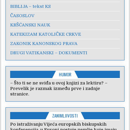
BIBLIJA – tekst KS
ČASOSLOV
KRŠĆANSKI NAUK
KATEKIZAM KATOLIČKE CRKVE
ZAKONIK KANONSKOG PRAVA
DRUGI VATIKANSKI – DOKUMENTI
HUMOR
– Što ti se ne sviđa u ovoj knjizi za lektiru? –
Prevelik je razmak između prve i zadnje
stranice.
ZANIMLJIVOSTI
Po istraživanju Vijeća europskih biskupskih
konferencija, u Europi postoje zemlje koje imaju