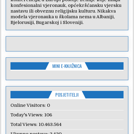
konfesionalni vjeronauk, općekršćansku vjersku
nastavu ili obveznu religijsku kulturu. Nikakva
modela vjeronauka u školama nema u Albaniji,
Bjelorusiji, Bugarskoj i Sloveniji.
MINI E-KNJIŽNICA
POSJETITELJI
Online Visitors:
0
Today's Views:
106
Total Views:
10.463.564
Ukupno postova:
2.420