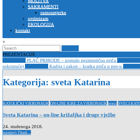
MOLITVA
SAKRAMENTI
osmosmjerke
optimizam
EKOLOGIJA
kontakt
×
Search
for:
PREZENTACIJE
2023-04-19
PLAČ PRIRODE – pomalo pesimistična priča
2022-10-2
uskrsnuće)
2020-12-14
Kadija i zakon – kratka priča u pps-u
2020-12
Kategorija:
sveta Katarina
Posted
KATOLIČKI VJERONAUK
ON-LINE IGRE ZA VJERONAUK
sveci
SVECI KAT
in
Sveta Katarina – on-line križaljka i druge vježbe
24. studenoga 2018.
nastavi čitati...