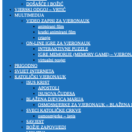
DOŠAŠĆE I BOŽIĆ
VJERSKI ODGOJ – VRTIĆ
MULTIMEDIJA
VIDEO ZAPISI ZA VJERONAUK
animirani film
kratki animirani film
crtanje
ON-LINE IGRE ZA VJERONAUK
INTERAKTIVNE PUZZLE
IGRE MEMORIJE (MEMORY GAME) – VJERO
virtualni posjet
PRIGODNO
SVIJET INTERNETA
KATOLIČKI VJERONAUK
ISUS KRIST
APOSTOLI
ISUSOVA ČUDESA
BLAŽENA DJEVICA MARIJA
OSMOSMJERKE ZA VJERONAUK – BLAŽENA 
SVECI KATOLIČKE CRKVE
osmosmjerke – ispis
SAVJEST
BOŽJE ZAPOVIJEDI