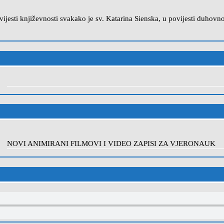
povijesti književnosti svakako je sv. Katarina Sienska, u povijesti duho
NOVI ANIMIRANI FILMOVI I VIDEO ZAPISI ZA VJERONAUK