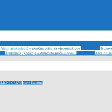
6
Siromašni mladić – poučna priča za vjeronauk pps
2021-05-02
Isusov
-14
Ljubimo (li) bližnje – duhovita priča u pps-u
2020-12-13
Dva dolara
OLIČKE CRKVE
sveta Katarina