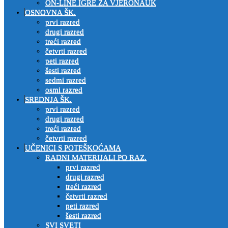
ON-LINE IGRE ZA VJERONAUK
OSNOVNA ŠK.
prvi razred
drugi razred
treći razred
četvrti razred
peti razred
šesti razred
sedmi razred
osmi razred
SREDNJA ŠK.
prvi razred
drugi razred
treći razred
četvrti razred
UČENICI S POTEŠKOĆAMA
RADNI MATERIJALI PO RAZ.
prvi razred
drugi razred
treći razred
četvrti razred
peti razred
šesti razred
SVI SVETI