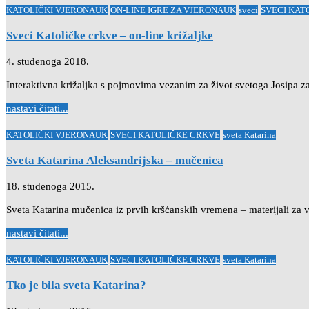
Posted
KATOLIČKI VJERONAUK
ON-LINE IGRE ZA VJERONAUK
sveci
SVECI KAT
in
Sveci Katoličke crkve – on-line križaljke
4. studenoga 2018.
Interaktivna križaljka s pojmovima vezanim za život svetoga Josipa z
nastavi čitati...
Posted
KATOLIČKI VJERONAUK
SVECI KATOLIČKE CRKVE
sveta Katarina
in
Sveta Katarina Aleksandrijska – mučenica
18. studenoga 2015.
Sveta Katarina mučenica iz prvih kršćanskih vremena – materijali za 
nastavi čitati...
Posted
KATOLIČKI VJERONAUK
SVECI KATOLIČKE CRKVE
sveta Katarina
in
Tko je bila sveta Katarina?