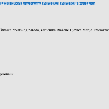
OLIČKE CRKVE
sveta Katarina
SVETI DUJE
SVETI JOSIP
Sveti Martin
aštitnika hrvatskog naroda, zaručnika Blažene Djevice Marije. Interakt
vjeronauk