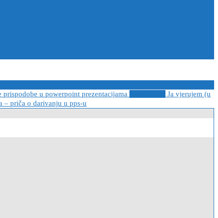
e prispodobe u powerpoint prezentacijama
2021-04-08
Ja vjerujem (u
 – priča o darivanju u pps-u