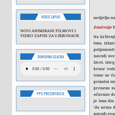
VIDEO ZAPISI
nedjelju na
Značenje 
NOVI ANIMIRANI FILMOVI I
VIDEO ZAPISI ZA VJERONAUK
Na krštenj
Isus, izla
potpunosti 
DUHOVNA GLAZBA
navodi sve
život, ist
krsne vode
tome se čuj
prisutni u
prenesu sv
PPS PREZENTACIJE
očuvano do
je Isus Si
‘da nema d
navodi eva