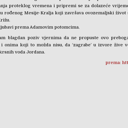
nja proteklog vremena i pripremi se za dolazeće vrijem
nu rođenog Mesije-Kralja koji završava ovozemaljski živo
rižu.
z ljubavi prema Adamovim potomcima.
sam blagdan poziv vjernima da ne propuste ovo prebog
i i onima koji to možda nisu, da ‘zagrabe’ u izvore žive 
 krsnih voda Jordana.
prema: htt