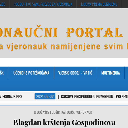
EŽBE
POGODI TKO SAM…-VJEŽBE ZA VJERONAUK
LJUBAV PREMA BLIŽNJEMU
ŠK.
UČENICI S POTEŠKOĆAMA
VJERSKI ODGOJ – VRTIĆ
MULTIMEDIJA
PS
2021-05-02
ISUSOVE PRISPODOBE U POWERPOINT PREZENTACIJAMA
POSTED
DOŠAŠĆE I BOŽIĆ
,
KATOLIČKI VJERONAUK
IN
Blagdan krštenja Gospodinova