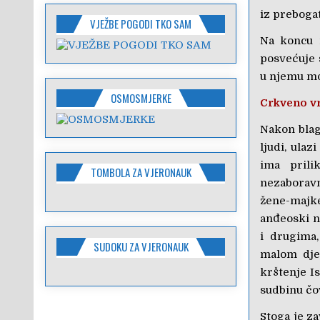
iz preboga
VJEŽBE POGODI TKO SAM
Na koncu i
posvećuje s
u njemu mo
OSMOSMJERKE
Crkveno v
Nakon blag
ljudi, ula
ima prili
TOMBOLA ZA VJERONAUK
nezaboravn
žene-majke
anđeoski na
i drugima
SUDOKU ZA VJERONAUK
malom djet
krštenje I
sudbinu čo
Stoga je za