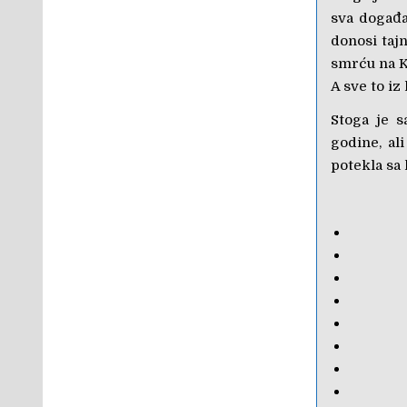
sva događa
donosi taj
smrću na K
A sve to i
Stoga je 
godine, al
potekla sa