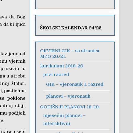
čava da Bog
 da bi ljudi
ŠKOLSKI KALENDAR 24/25
OKVIRNI GIK – sa stranica
tavljeno od
MZO 20./21.
enu vjernik
kurikulum 2019-20
proživio u
prvi razred
ga u utrobu
oj štalici,
GIK – Vjeronauk 1. razred
i, pastirima
planovi – vjeronauk
 se poklone
dnoj staji,
GODIŠNJI PLANOVI 18./19.
mu podijeli
mjesečni planovi –
e.
interaktivni
izira u sebi