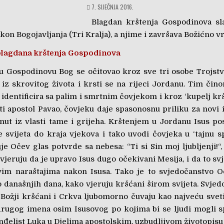
7. SIJEČNJA 2016.
Blagdan krštenja Gospodinova sl
kon Bogojavljanja (Tri Kralja), a njime i završava Božićno v
blagdana krštenja Gospodinova
u Gospodinovu Bog se očitovao kroz sve tri osobe Trojstva
zi iz skrovitog života i krsti se na rijeci Jordanu. Tim či
identificira sa palim i smrtnim čovjekom i kroz ‘kupelj krš
ti apostol Pavao, čovjeku daje spasonosnu priliku za novi 
rgnut iz vlasti tame i grijeha. Krštenjem u Jordanu Isus p
 svijeta do kraja vjekova i tako uvodi čovjeka u ‘tajnu sp
e Očev glas potvrde sa nebesa: “Ti si Sin moj ljubljenji!“,
zvjeruju da je upravo Isus dugo očekivani Mesija, i da to s
im naraštajima nakon Isusa. Tako je to svjedočanstvo O
 današnjih dana, kako vjeruju kršćani širom svijeta. Svje
n Božji kršćani i Crkva ljubomorno čuvaju kao najveću svet
rugog imena osim Isusovog po kojima bi se ljudi mogli spa
nđelist Luka u Djelima apostolskim, uzbudljivom životopis