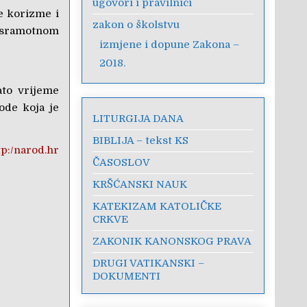
ugovori i pravilnici
e korizme i
zakon o školstvu
t sramotnom
izmjene i dopune Zakona –
2018.
ato vrijeme
vode koja je
LITURGIJA DANA
BIBLIJA – tekst KS
p:/narod.hr
ČASOSLOV
KRŠĆANSKI NAUK
KATEKIZAM KATOLIČKE
CRKVE
ZAKONIK KANONSKOG PRAVA
DRUGI VATIKANSKI –
DOKUMENTI