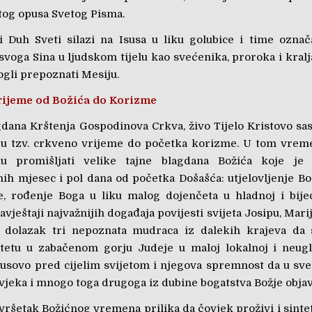
tog opusa Svetog Pisma.
 Duh Sveti silazi na Isusa u liku golubice i time ozna
voga Sina u ljudskom tijelu kao svećenika, proroka i kralja
gli prepoznati Mesiju.
rijeme od Božića do Korizme
dana Krštenja Gospodinova Crkva, živo Tijelo Kristovo sas
zi u tzv. crkveno vrijeme do početka korizme. U tom vrem
ku promišljati velike tajne blagdana Božića koje je 
ih mjesec i pol dana od početka Došašća: utjelovljenje Bo
, rođenje Boga u liku malog dojenčeta u hladnoj i bijedn
vještaji najvažnijih događaja povijesti svijeta Josipu, Marij
, dolazak tri nepoznata mudraca iz dalekih krajeva da
etu u zabačenom gorju Judeje u maloj lokalnoj i neugle
susovo pred cijelim svijetom i njegova spremnost da u sve
vjeka i mnogo toga drugoga iz dubine bogatstva Božje objav
vršetak Božićnog vremena prilika da čovjek proživi i sintet