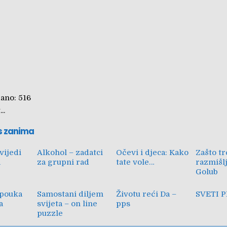
ano:
516
..
s zanima
vijedi
Alkohol – zadatci
Očevi i djeca: Kako
Zašto t
a
za grupni rad
tate vole…
razmišl
Golub
 pouka
Samostani diljem
Životu reći Da –
SVETI 
a
svijeta – on line
pps
puzzle