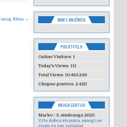
MINI E-KNJIŽNICA
ranog filma →
POSJETITELJI
Online Visitors:
1
Today's Views:
111
Total Views:
10.463.249
Ukupno postova:
2.420
KNJIGA GOSTIJU
Marko
/
3. studenoga 2025.
Vrlo dobra stranica, mnogi ne
znaju za nju, nažalost