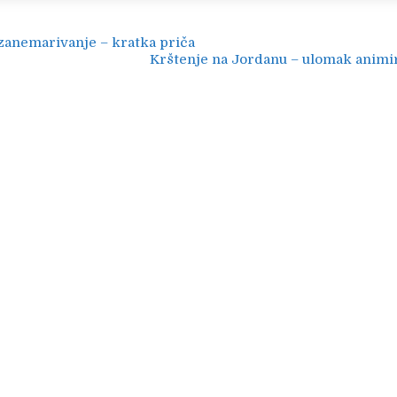
ija
zanemarivanje – kratka priča
Krštenje na Jordanu – ulomak animi