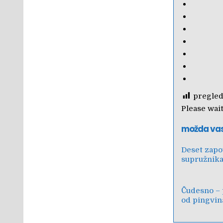
pregled
Please wait.
možda va
Deset zapo
supružnik
Čudesno –
od pingvin