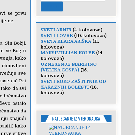
avi se prvu
rijeme.
SVETI ARNIR
(4. kolovoza)
SVETI LOVRE
(10. kolovoza)
SVETA KLARA ASIŠKA
(11.
. Sin Božji,
kolovoza)
nom se Bog u
MAKSIMILIJAN KOLBE
(14.
tenja’, kako
kolovoza)
UZNESENJE MARIJINO
i obnovljeni
(VELIKA GOSPA)
(15.
osvećuje sve
kolovoza)
asenja’. Pri
SVETI ROKO ZAŠTITNIK OD
ZARAZNIH BOLESTI
(16.
 tako da svi
kolovoza)
vjedočanstvo
čevo ostalo
dočanstvo da
NATJECANJE IZ VJERONAUKA
inju znajući
siti’, kako
u prve crkve