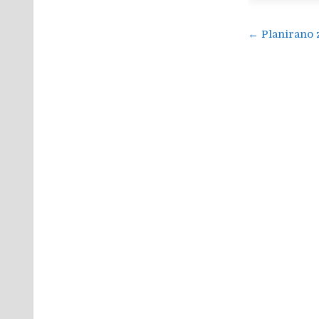
Navigac
← Planirano 
objava