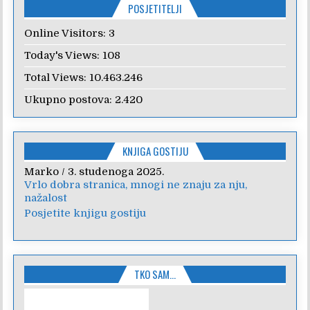
POSJETITELJI
Online Visitors:
3
Today's Views:
108
Total Views:
10.463.246
Ukupno postova:
2.420
KNJIGA GOSTIJU
Anica
/
7. veljače 2024.
Poštovanje, draga kolegice! Hvala Vam na
nesebičnom radu i promoviranju...
Posjetite knjigu gostiju
TKO SAM…