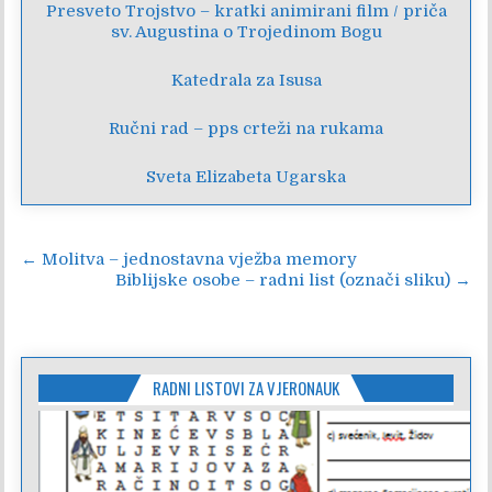
Presveto Trojstvo – kratki animirani film / priča
sv. Augustina o Trojedinom Bogu
Katedrala za Isusa
Ručni rad – pps crteži na rukama
Sveta Elizabeta Ugarska
Navigacija
← Molitva – jednostavna vježba memory
Biblijske osobe – radni list (označi sliku) →
objava
RADNI LISTOVI ZA VJERONAUK