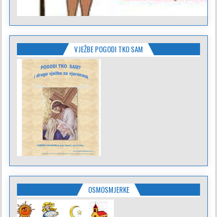
VJEŽBE POGODI TKO SAM
OSMOSMJERKE