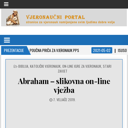
VJERONAUČNI PORTAL
stranice za vjeronauk namjenjene svim ljudima dobre volje
ADIĆ – POUČNA PRIČA ZA VJERONAUK PPS
PREZENTACIJE
2021-05-02
ISUSOVE PRISPODOB
POSTED
BIBLIJA
,
KATOLIČKI VJERONAUK
,
ON-LINE IGRE ZA VJERONAUK
,
STARI
IN
ZAVJET
Abraham – slikovna on-line
vježba
7. VELJAČE 2019.