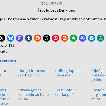
28. LIPNJA 2015.
Životu reći DA
– pps
e P. Bosmansa o životu i važnosti zajedništva i optimizma z
ano:
138
it...
s zanima
 – u
Pitanje interesa –
Velika glupost –
Riječ je
u
kratka priča
Bosmans
postala 
priča
Sveti
Zdrava gozba –
Pas u hotelu –
Postoje 
 je
recitacija za Dane
kratka priča
odglume 
itnik
kruha
život
ko se