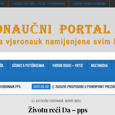
EŽBE
POGODI TKO SAM…-VJEŽBE ZA VJERONAUK
LJUBAV PREMA BLIŽNJEMU
ŠK.
UČENICI S POTEŠKOĆAMA
VJERSKI ODGOJ – VRTIĆ
MULTIMEDIJA
PPS
2021-05-02
ISUSOVE PRISPODOBE U POWERPOINT PREZENTACIJAMA
POSTED
KATOLIČKI VJERONAUK
,
MUDRE MISLI
IN
Životu reći Da – pps