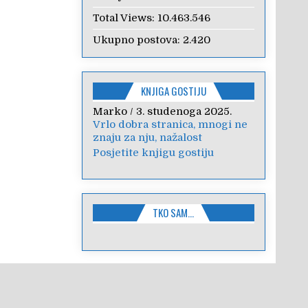
Total Views:
10.463.546
Ukupno postova:
2.420
KNJIGA GOSTIJU
Marko
Anica
/
/
7. veljače 2024.
3. studenoga 2025.
Vrlo dobra stranica, mnogi ne
Poštovanje, draga kolegice!
znaju za nju, nažalost
Hvala Vam na nesebičnom
radu i promoviranju...
Posjetite knjigu gostiju
TKO SAM…