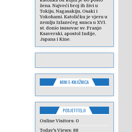
katolika od kojih je 60 posto
žena. Najveći broj ih živi u
Tokiju, Nagasakiju, Osaki i
Yokohami. Katoličku je vjeru u
zemlju Izlazećeg sunca u XVI.
st. donio isusovac sv. Franjo
Ksaverski, apostol Indije,
Japana i Kine.
MINI E-KNJIŽNICA
POSJETITELJI
Online Visitors:
0
Today's Views:
88