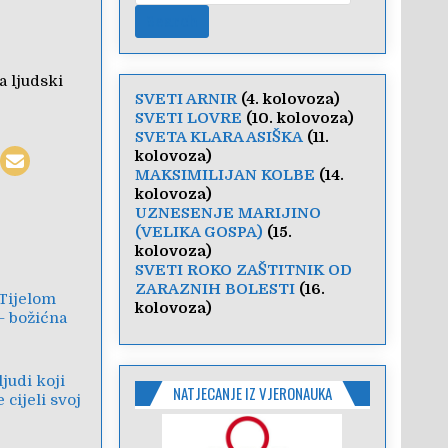
a ljudski
SVETI ARNIR
(4. kolovoza)
SVETI LOVRE
(10. kolovoza)
SVETA KLARA ASIŠKA
(11.
kolovoza)
MAKSIMILIJAN KOLBE
(14.
kolovoza)
UZNESENJE MARIJINO
(VELIKA GOSPA)
(15.
kolovoza)
SVETI ROKO ZAŠTITNIK OD
ZARAZNIH BOLESTI
(16.
 Tijelom
kolovoza)
– božićna
ljudi koji
NATJECANJE IZ VJERONAUKA
cijeli svoj