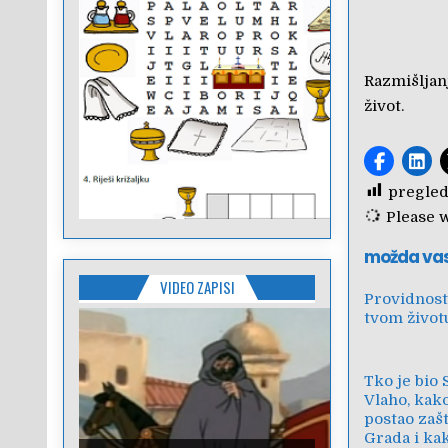
Razmišljanj
život.
pregled
Please wa
možda va
VIDEO ZAPISI
Providnost
tvom život
Tko je bio 
Vlaho, kako
postao zašt
Grada i ka