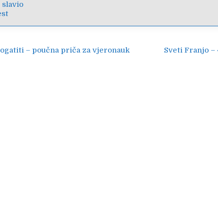
 slavio
est
ija
ogatiti – poučna priča za vjeronauk
Sveti Franjo – 