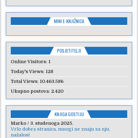
MINI E-KNJIŽNICA
POSJETITELJI
Online Visitors:
1
Today's Views:
128
Total Views:
10.463.586
Ukupno postova:
2.420
KNJIGA GOSTIJU
Marko
Anica
/
/
7. veljače 2024.
3. studenoga 2025.
Vrlo dobra stranica, mnogi ne znaju za nju,
Poštovanje, draga kolegice! Hvala Vam na
nažalost
nesebičnom radu i promoviranju...