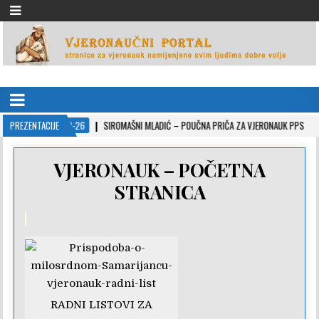
VJERONAUČNI PORTAL
stranice za vjeronauk namjenjene svim ljudima dobre volje
PREZENTACIJE
2022-10-26
SIROMAŠNI MLADIĆ – POUČNA PRIČA ZA VJERONAUK PPS
20
VJERONAUK – POČETNA
STRANICA
RADNI LISTOVI ZA