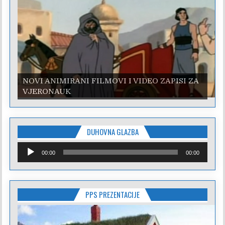
NOVI ANIMIRANI FILMOVI I VIDEO ZAPISI ZA
VJERONAUK
DUHOVNA GLAZBA
Reproduktor
00:00
00:00
audiozapisa
PPS PREZENTACIJE