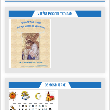
VJEŽBE POGODI TKO SAM
OSMOSMJERKE