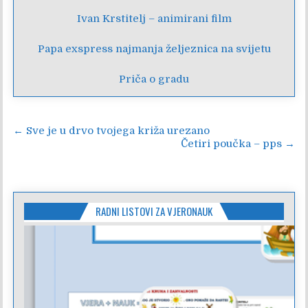
Ivan Krstitelj – animirani film
Papa exspress najmanja željeznica na svijetu
Priča o gradu
Navigacija
← Sve je u drvo tvojega križa urezano
Četiri poučka – pps →
objava
RADNI LISTOVI ZA VJERONAUK