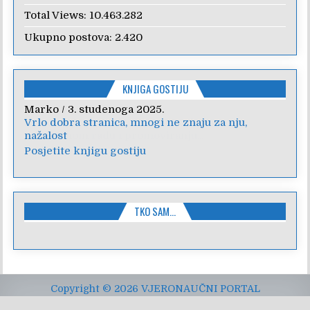
Total Views:
10.463.282
Ukupno postova:
2.420
KNJIGA GOSTIJU
Anica
/
7. veljače 2024.
Poštovanje, draga kolegice! Hvala Vam na
nesebičnom radu i promoviranju...
Posjetite knjigu gostiju
TKO SAM…
Copyright © 2026 VJERONAUČNI PORTAL
Design by ThemesDNA.com