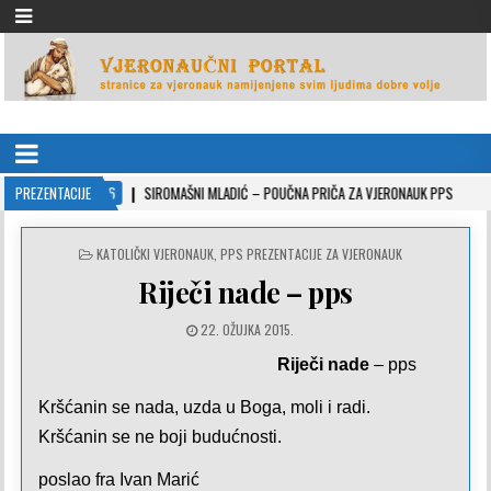
VJERONAUČNI PORTAL
stranice za vjeronauk namjenjene svim ljudima dobre volje
022-10-26
PREZENTACIJE
SIROMAŠNI MLADIĆ – POUČNA PRIČA ZA VJERONAUK PPS
2021-
POSTED
KATOLIČKI VJERONAUK
,
PPS PREZENTACIJE ZA VJERONAUK
IN
Riječi nade – pps
22. OŽUJKA 2015.
Riječi nade
– pps
Kršćanin se nada, uzda u Boga, moli i radi.
Kršćanin se ne boji budućnosti.
poslao fra Ivan Marić