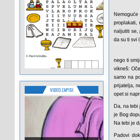
Nemoguće j
proplakati,
naljutiti se
da su ti svi 
nego ti smi
vikneš: Oče
samo na po
prijatelja,
VIDEO ZAPISI
opet si napr
Da, na tebi 
je Bog dopu
Na tebi je d
Padovi dok