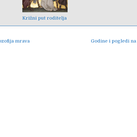
Križni put roditelja
ija
ozofija mrava
Godine i pogledi na