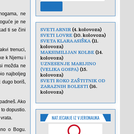
 nogama, ne
moguće je ne
SVETI ARNIR
(4. kolovoza)
ad ti se čini
SVETI LOVRE
(10. kolovoza)
SVETA KLARA ASIŠKA
(11.
kolovoza)
kvi trenuci,
MAKSIMILIJAN KOLBE
(14.
uke k Njemu i
kolovoza)
UZNESENJE MARIJINO
 si možda ne
(VELIKA GOSPA)
(15.
io najboljeg
kolovoza)
SVETI ROKO ZAŠTITNIK OD
ć dugo boriš,
ZARAZNIH BOLESTI
(16.
kolovoza)
e padneš. Ako
 to dopustio.
NATJECANJE IZ VJERONAUKA
vrata.
sno o Bogu.