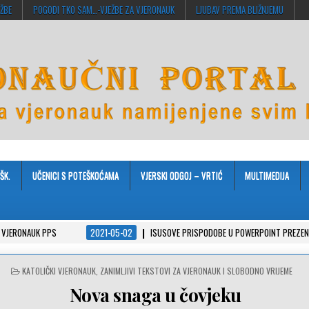
EŽBE
POGODI TKO SAM…-VJEŽBE ZA VJERONAUK
LJUBAV PREMA BLIŽNJEMU
ŠK.
UČENICI S POTEŠKOĆAMA
VJERSKI ODGOJ – VRTIĆ
MULTIMEDIJA
UK PPS
2021-05-02
ISUSOVE PRISPODOBE U POWERPOINT PREZENTACIJAMA
POSTED
KATOLIČKI VJERONAUK
,
ZANIMLJIVI TEKSTOVI ZA VJERONAUK I SLOBODNO VRIJEME
IN
Nova snaga u čovjeku