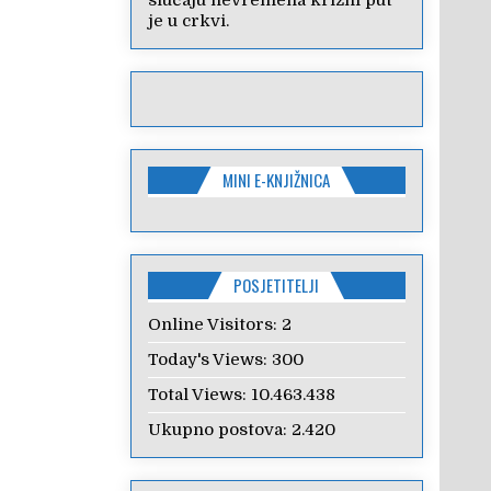
slučaju nevremena križni put
je u crkvi.
MINI E-KNJIŽNICA
POSJETITELJI
Online Visitors:
2
Today's Views:
300
Total Views:
10.463.438
Ukupno postova:
2.420