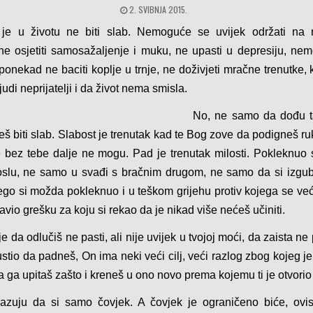
2. SVIBNJA 2015.
e u životu ne biti slab. Nemoguće se uvijek održati na
 ne osjetiti samosažaljenje i muku, ne upasti u depresiju, ne
, ponekad ne baciti koplje u trnje, ne doživjeti mračne trenutke, k
ljudi neprijatelji i da život nema smisla.
No, ne samo da dođu ta
ješ biti slab. Slabost je trenutak kad te Bog zove da podigneš r
 bez tebe dalje ne mogu. Pad je trenutak milosti. Pokleknuo
slu, ne samo u svađi s bračnim drugom, ne samo da si izgub
 nego si možda pokleknuo i u teškom grijehu protiv kojega se ve
avio grešku za koju si rekao da je nikad više nećeš učiniti.
je da odlučiš ne pasti, ali nije uvijek u tvojoj moći, da zaista n
stio da padneš, On ima neki veći cilj, veći razlog zbog kojeg je
a ga upitaš zašto i kreneš u ono novo prema kojemu ti je otvorio 
azuju da si samo čovjek. A čovjek je ograničeno biće, ovi