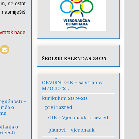
m, ne ostati
e nasmiješiš,
ovratak nade’
ŠKOLSKI KALENDAR 24/25
OKVIRNI GIK – sa stranica
MZO 20./21.
kurikulum 2019-20
ogućnosti –
riča o
prvi razred
zmu
GIK – Vjeronauk 1. razred
itanja o
planovi – vjeronauk
ričesti