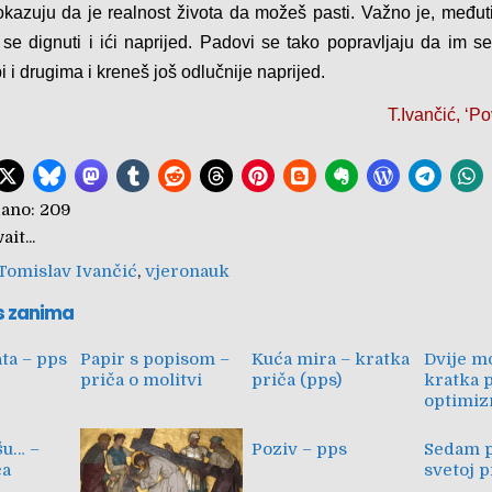
okazuju da je realnost života da možeš pasti. Važno je, međuti
 se dignuti i ići naprijed. Padovi se tako popravljaju da im s
i i drugima i kreneš još odlučnije naprijed.
T.Ivančić, ‘P
ano:
209
it...
Tomislav Ivančić
,
vjeronauk
s zanima
ata – pps
Papir s popisom –
Kuća mira – kratka
Dvije m
priča o molitvi
priča (pps)
kratka p
optimi
šu… –
Poziv – pps
Sedam p
ča
svetoj p