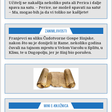
Učitelj se nakašlja nekoliko puta ali Perica i dalje
spava na satu. – Perice, ne možeš spavati na satu!
– Ma, mogao bih ja da vi toliko ne kašljete!
ZANIMLJIVOSTI
Franjevci su sliku Čudotvorne Gospe Sinjske,
nakon što su je donijeli iz Rame, nekoliko godina
čuvali na tajnom mjestu u Velom Varošu u Splitu, u
Klisu, te u Dugopolju, jer je Sinj bio porušen.
MINI E-KNJIŽNICA