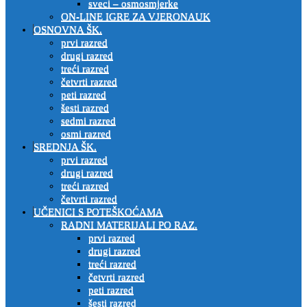
sveci – osmosmjerke
ON-LINE IGRE ZA VJERONAUK
OSNOVNA ŠK.
prvi razred
drugi razred
treći razred
četvrti razred
peti razred
šesti razred
sedmi razred
osmi razred
SREDNJA ŠK.
prvi razred
drugi razred
treći razred
četvrti razred
UČENICI S POTEŠKOĆAMA
RADNI MATERIJALI PO RAZ.
prvi razred
drugi razred
treći razred
četvrti razred
peti razred
šesti razred