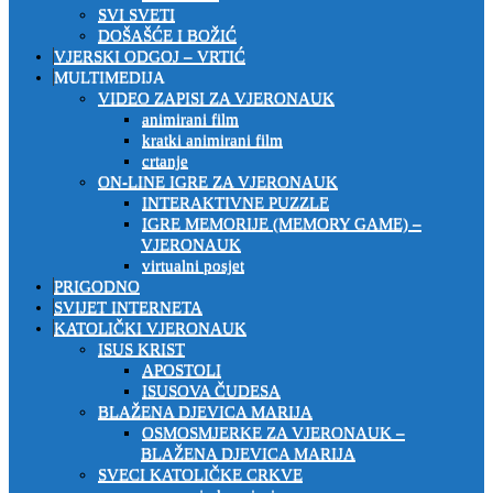
SVI SVETI
DOŠAŠĆE I BOŽIĆ
VJERSKI ODGOJ – VRTIĆ
MULTIMEDIJA
VIDEO ZAPISI ZA VJERONAUK
animirani film
kratki animirani film
crtanje
ON-LINE IGRE ZA VJERONAUK
INTERAKTIVNE PUZZLE
IGRE MEMORIJE (MEMORY GAME) –
VJERONAUK
virtualni posjet
PRIGODNO
SVIJET INTERNETA
KATOLIČKI VJERONAUK
ISUS KRIST
APOSTOLI
ISUSOVA ČUDESA
BLAŽENA DJEVICA MARIJA
OSMOSMJERKE ZA VJERONAUK –
BLAŽENA DJEVICA MARIJA
SVECI KATOLIČKE CRKVE