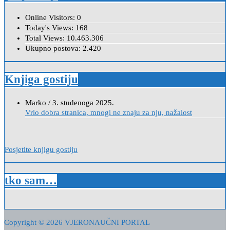
Online Visitors:
0
Today's Views:
168
Total Views:
10.463.306
Ukupno postova:
2.420
Knjiga gostiju
Marko
/
3. studenoga 2025.
Vrlo dobra stranica, mnogi ne znaju za nju, nažalost
Anica
/
7. veljače 2024.
Poštovanje, draga kolegice! Hvala Vam na nesebičnom radu i
promoviranju...
Posjetite knjigu gostiju
tko sam…