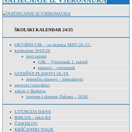
NATJECANJE IZ VJERONAUKA
ŠKOLSKI KALENDAR 24/25
OKVIRNI GIK – sa stranica MZO 20./21.
kurikulum 2019-20
prvi razred
GIK – Vjeronauk 1. razred
planovi – vjeronauk
GODIŠNJI PLANOVI 18./19.
mjesečni planovi – interaktivni
ugovori i pravilnici
zakon o školstvu
izmjene i dopune Zakona – 2018.
LITURGIJA DANA
BIBLIJA – tekst KS
ČASOSLOV
KRŠĆANSKI NAUK