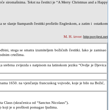
 odjeće siromašnima. Tekst na čestitci je “A Merry Christmas and a Happy
a se slanje štampanih čestitki proširilo Engleskom, a zatim i ostatkom
M. H. izvor:
http:povijest.net
dbini, stoga se smatra izumiteljem božićnih čestitki. Iako je zamisao
igodnim crtežima.
lika srebrna zvijezda s natpisom na latinskom jeziku “Ovdje je Djevica
nama 1650. na vjenčanju francuskog vojvode, koje je bilo na Božić,
ta Claus (skraćenica od “Sanctus Nicolaus”).
p koji je u prošlosti pomagao ljudima.