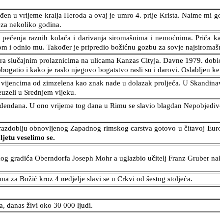
s rođen u vrijeme kralja Heroda a ovaj je umro 4. prije Krista. Naime mi
 za nekoliko godina.
j pečenja raznih kolača i darivanja siromašnima i nemoćnima. Priča ka
nom i odnio mu. Također je pripredio božićnu gozbu za sovje najsiromašni
ra slučajnim prolaznicima na ulicama Kanzas Cityja. Davne 1979. dobio j
bogatio i kako je raslo njegovo bogatstvo rasli su i darovi. Oslabljen ke
 vijencima od zimzelena kao znak nade u dolazak proljeća. U Skandinavij
reuzeli u Srednjem vijeku.
đendana. U ono vrijeme tog dana u Rimu se slavio blagdan Nepobjedivog 
 razdoblju obnovljenog Zapadnog rimskog carstva gotovo u čitavoj Eur
jetu veselimo se.
skog gradića Oberndorfa Joseph Mohr a uglazbio učitelj Franz Gruber na
a za Božić kroz 4 nedjelje slavi se u Crkvi od šestog stoljeća.
 danas živi oko 30 000 ljudi.