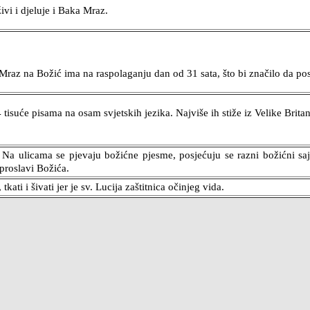
vi i djeluje i Baka Mraz.
Mraz na Božić ima na raspolaganju dan od 31 sata, što bi značilo da pos
uće pisama na osam svjetskih jezika. Najviše ih stiže iz Velike Britanij
 Na ulicama se pjevaju božićne pjesme, posjećuju se razni božićni sa
 proslavi Božića.
kati i šivati jer je sv. Lucija zaštitnica očinjeg vida.