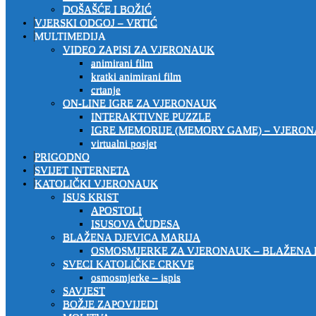
DOŠAŠĆE I BOŽIĆ
VJERSKI ODGOJ – VRTIĆ
MULTIMEDIJA
VIDEO ZAPISI ZA VJERONAUK
animirani film
kratki animirani film
crtanje
ON-LINE IGRE ZA VJERONAUK
INTERAKTIVNE PUZZLE
IGRE MEMORIJE (MEMORY GAME) – VJERO
virtualni posjet
PRIGODNO
SVIJET INTERNETA
KATOLIČKI VJERONAUK
ISUS KRIST
APOSTOLI
ISUSOVA ČUDESA
BLAŽENA DJEVICA MARIJA
OSMOSMJERKE ZA VJERONAUK – BLAŽENA 
SVECI KATOLIČKE CRKVE
osmosmjerke – ispis
SAVJEST
BOŽJE ZAPOVIJEDI