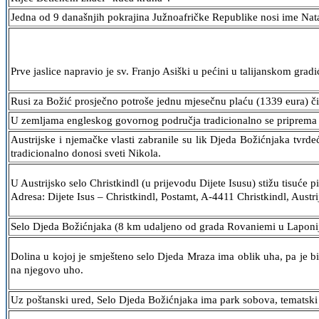
Jedna od 9 današnjih pokrajina Južnoafričke Republike nosi ime Nat
Prve jaslice napravio je sv. Franjo Asiški u pećini u talijanskom grad
Rusi za Božić prosječno potroše jednu mjesečnu plaću (1339 eura) či
U zemljama engleskog govornog područja tradicionalno se priprema B
Austrijske i njemačke vlasti zabranile su lik Djeda Božićnjaka tvrd
tradicionalno donosi sveti Nikola.
U Austrijsko selo Christkindl (u prijevodu Dijete Isusu) stižu tisuće
Adresa: Dijete Isus – Christkindl, Postamt, A-4411 Christkindl, Austri
Selo Djeda Božićnjaka (8 km udaljeno od grada Rovaniemi u Laponiji
Dolina u kojoj je smješteno selo Djeda Mraza ima oblik uha, pa je bi
na njegovo uho.
Uz poštanski ured, Selo Djeda Božićnjaka ima park sobova, tematski San