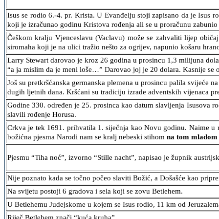
Isus se rodio 6.-4. pr. Krista. U Evanđelju stoji zapisano da je Isu
koji je izračunao godinu Kristova rođenja ali se u proračunu zabunio
Češkom kralju Vjenceslavu (Vaclavu) može se zahvaliti lijep običa
siromaha koji je na ulici tražio nešto za ogrijev, napunio košaru hra
Larry Stewart darovao je kroz 26 godina u prosincu 1,3 milijuna dola
“a ja mislim da je meni loše…” Darovao joj je 20 dolara. Kasnije se o
Još su pretkršćanska germanska plemena u prosincu palila svijeće na
dugih ljetnih dana. Kršćani su tradiciju izrade adventskih vijenaca p
Godine 330. određen je 25. prosinca kao datum slavljenja Isusova ro
slavili rođenje Horusa.
Crkva je tek 1691. prihvatila 1. siječnja kao Novu godinu. Naime u
božićna pjesma Narodi nam se kralj nebeski stihom
na tom mladom l
Pjesmu “Tiha noć”, izvorno “Stille nacht”, napisao je župnik austrij
Nije poznato kada se točno počeo slaviti Božić, a Došašće kao priprem
Na svijetu postoji 6 gradova i sela koji se zovu Betlehem.
U Betlehemu Judejskome u kojem se Isus rodio, 11 km od Jeruzalema,
Riječ Betlehem znači “kuća kruha”.