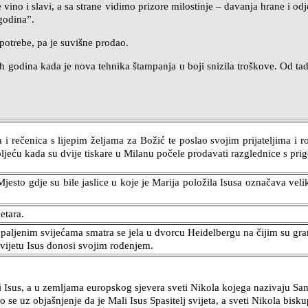
ije vino i slavi, a sa strane vidimo prizore milostinje – davanja hrane i
godina”.
 potrebe, pa je suvišne prodao.
h godina kada je nova tehnika štampanja u boji snizila troškove. Od tad
 rečenica s lijepim željama za Božić te poslao svojim prijateljima i ro
stoljeću kada su dvije tiskare u Milanu počele prodavati razglednice s pr
 Mjesto gdje su bile jaslice u koje je Marija položila Isusa označava ve
etara.
aljenim svijećama smatra se jela u dvorcu Heidelbergu na čijim su gra
 svijetu Isus donosi svojim rođenjem.
Isus, a u zemljama europskog sjevera sveti Nikola kojega nazivaju San
e uz objašnjenje da je Mali Isus Spasitelj svijeta, a sveti Nikola bisku