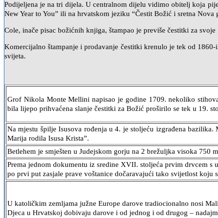
Podijeljena je na tri dijela. U centralnom dijelu vidimo obitelj koja p
New Year to You” ili na hrvatskom jeziku “Čestit Božić i sretna Nova 
Cole, inače pisac božićnih knjiga, štampao je previše čestitki za svoje
Komercijalno štampanje i prodavanje čestitki krenulo je tek od 1860-i
svijeta.
Grof Nikola Monte Mellini napisao je godine 1709. nekoliko stihova i
bila lijepo prihvaćena slanje čestitki za Božić proširilo se tek u 19. 
Na mjestu špilje Isusova rođenja u 4. je stoljeću izgrađena bazilika.
Marija rodila Isusa Krista”.
Betlehem je smješten u Judejskom gorju na 2 brežuljka visoka 750 m
Prema jednom dokumentu iz sredine XVII. stoljeća prvim drvcem s up
po prvi put zasjale prave voštanice dočaravajući tako svijetlost koju
U katoličkim zemljama južne Europe darove tradiocionalno nosi Mali 
Djeca u Hrvatskoj dobivaju darove i od jednog i od drugog – nadajmo s