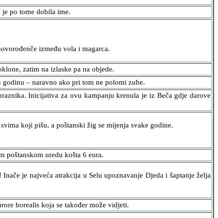
 je po tome dobila ime.
no novorođenče između vola i magarca.
klone, zatim na izlaske pa na objede.
u godinu – naravno ako pri tom ne polomi zube.
praznika. Inicijativa za ovu kampanju krenula je iz Beča gdje darove
svima koji pišu, a poštanski žig se mijenja svake godine.
om poštanskom uredu košta 6 eura.
 Inače je najveća atrakcija u Selu upoznavanje Djeda i šaptanje želja
urore borealis koja se također može vidjeti.