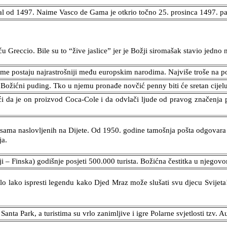
al od 1497. Naime Vasco de Gama je otkrio točno 25. prosinca 1497. pa
iću Greccio. Bile su to “žive jaslice” jer je Božji siromašak stavio jed
me postaju najrastrošniji među europskim narodima. Najviše troše na po
ožićni puding. Tko u njemu pronađe novčić penny biti će sretan cijel
eći da je on proizvod Coca-Cole i da odvlači ljude od pravog značenja 
 pisama naslovljenih na Dijete. Od 1950. godine tamošnja pošta odgovara 
ja.
 – Finska) godišnje posjeti 500.000 turista. Božićna čestitka u njegov
lo lako ispresti legendu kako Djed Mraz može slušati svu djecu Svijeta!
ta Park, a turistima su vrlo zanimljive i igre Polarne svjetlosti tzv. A