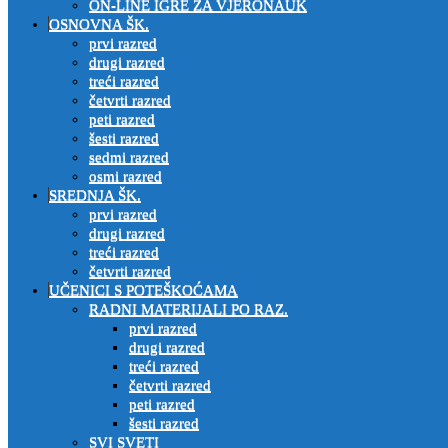
ON-LINE IGRE ZA VJERONAUK
OSNOVNA ŠK.
prvi razred
drugi razred
treći razred
četvrti razred
peti razred
šesti razred
sedmi razred
osmi razred
SREDNJA ŠK.
prvi razred
drugi razred
treći razred
četvrti razred
UČENICI S POTEŠKOĆAMA
RADNI MATERIJALI PO RAZ.
prvi razred
drugi razred
treći razred
četvrti razred
peti razred
šesti razred
SVI SVETI