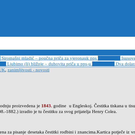
6
Siromašni mladić – poučna priča za vjeronauk pps
2021-05-02
Isusov
-14
Ljubimo (li) bližnje – duhovita priča u pps-u
2020-12-13
Dva dolara
UK
,
zanimljivosti - novosti
zvodnju proizvedena je
1843.
godine u Engleskoj. Čestitka tiskana u tisu
8.-1882.) izradio je tu čestitku za svog prijatelja Henry Colea.
ena za pisanje desetaka čestitki rodbini i znancima.Kartica potječe iz v