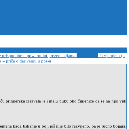
e prispodobe u powerpoint prezentacijama
2021-04-08
Ja vjerujem (u
 – priča o darivanju u pps-u
ću primjeraka izazvala je i malu buku oko činjenice da se na njoj vidi
remena kada tiskanje u boji još nije bilo razvijeno, pa je ručno bojana.