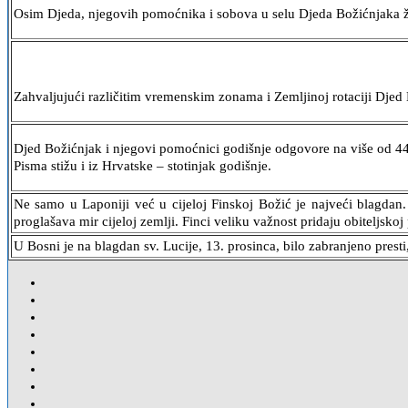
Osim Djeda, njegovih pomoćnika i sobova u selu Djeda Božićnjaka ži
Zahvaljujući različitim vremenskim zonama i Zemljinoj rotaciji Djed 
Djed Božićnjak i njegovi pomoćnici godišnje odgovore na više od 44 tis
Pisma stižu i iz Hrvatske – stotinjak godišnje.
Ne samo u Laponiji već u cijeloj Finskoj Božić je najveći blagdan.
proglašava mir cijeloj zemlji. Finci veliku važnost pridaju obiteljskoj
U Bosni je na blagdan sv. Lucije, 13. prosinca, bilo zabranjeno presti, t