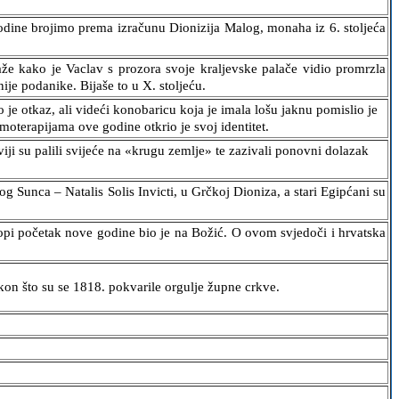
 godine brojimo prema izračunu Dionizija Malog, monaha iz 6. stoljeća
že kako je Vaclav s prozora svoje kraljevske palače vidio promrzla
je podanike. Bijaše to u X. stoljeću.
e otkaz, ali videći konobaricu koja je imala lošu jaknu pomislio je
moterapijama ove godine otkrio je svoj identitet.
i su palili svijeće na «krugu zemlje» te zazivali ponovni dolazak
Sunca – Natalis Solis Invicti, u Grčkoj Dioniza, a stari Egipćani su
opi početak nove godine bio je na Božić. O ovom svjedoči i hrvatska
kon što su se 1818. pokvarile orgulje župne crkve.