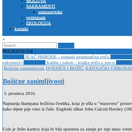
MOLITVA
SAKRAMENTI
osmosmjerke
optimizam
EKOLOGIJA
kontakt
×
Search
for:
PREZENTACIJE
2023-04-19
PLAČ PRIRODE – pomalo pesimistična priča
2022-10-2
uskrsnuće)
2020-12-14
Kadija i zakon – kratka priča u pps-u
2020-12
Posted
Božićne zanimljivosti
,
DOŠAŠĆE I BOŽIĆ
,
KATOLIČKI VJERONA
in
Božićne zanimljivosti
3. prosinca 2016.
Najstarija štampana božićna čestitka, koja je ušla u “masovnu” proi
kako dijete pije vino iz čaše. Engleski slikar John Calcott Horsley (180
Cole je želio karticu koja bi bila spremna za slanje jer nije imao vrem