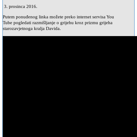
3. prosinca 2016.
Putem ponuđenog linka možete preko internet servisa You
Tube pogledati razmišljanje o grijehu kroz prizmu grijeha
starozavjetnoga kralja Davida.