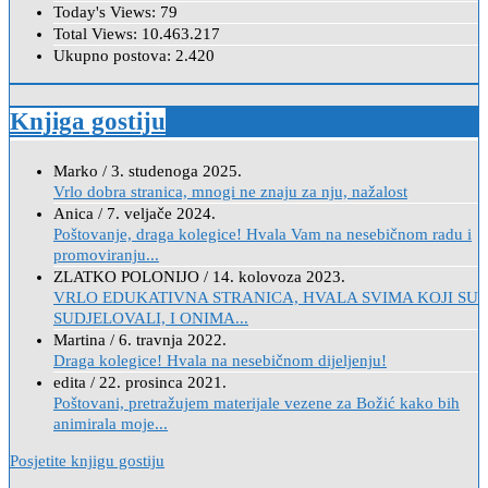
Today's Views:
79
Total Views:
10.463.217
Ukupno postova:
2.420
Knjiga gostiju
Marko
/
3. studenoga 2025.
Vrlo dobra stranica, mnogi ne znaju za nju, nažalost
Anica
/
7. veljače 2024.
Poštovanje, draga kolegice! Hvala Vam na nesebičnom radu i
promoviranju...
ZLATKO POLONIJO
/
14. kolovoza 2023.
VRLO EDUKATIVNA STRANICA, HVALA SVIMA KOJI SU
SUDJELOVALI, I ONIMA...
Martina
/
6. travnja 2022.
Draga kolegice! Hvala na nesebičnom dijeljenju!
edita
/
22. prosinca 2021.
Poštovani, pretražujem materijale vezene za Božić kako bih
animirala moje...
Posjetite knjigu gostiju