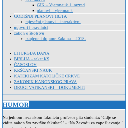
GIK – Vjeronauk 1. razred
planovi – vjeronauk
GODIŠNJI PLANOVI 18./19.
mjesečni planovi – interaktivni
ugovori i pravilnici
zakon o školstvu
izmjene i dopune Zakona – 2018.
LITURGIJA DANA
BIBLIJA – tekst KS
ČASOSLOV
KRŠĆANSKI NAUK
KATEKIZAM KATOLIČKE CRKVE
ZAKONIK KANONSKOG PRAVA
DRUGI VATIKANSKI – DOKUMENTI
HUMOR
Na jednom hrvatskom fakultetu profesor pita studenta: ‘Gdje se
vidite nakon što završite fakultet?’ – ‘Na Zavodu za zapošljavanje.’