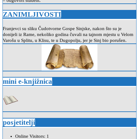
– odgovori student.
ZANIMLJIVOSTI
Franjevci su sliku Čudotvorne Gospe Sinjske, nakon što su je
donijeli iz Rame, nekoliko godina čuvali na tajnom mjestu u Velom
Varošu u Splitu, u Klisu, te u Dugopolju, jer je Sinj bio porušen.
mini e-knjižnica
posjetitelji
Online Visitors:
1