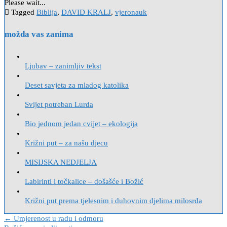
Please wait...
Tagged
Biblija
,
DAVID KRALJ
,
vjeronauk
možda vas zanima
Ljubav – zanimljiv tekst
Deset savjeta za mladog katolika
Svijet potreban Lurda
Bio jednom jedan cvijet – ekologija
Križni put – za našu djecu
MISIJSKA NEDJELJA
Labirinti i točkalice – došašće i Božić
Križni put prema tjelesnim i duhovnim djelima milosrđa
Navigacija
← Umjerenost u radu i odmoru