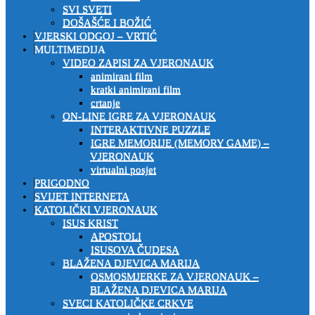
SVI SVETI
DOŠAŠĆE I BOŽIĆ
VJERSKI ODGOJ – VRTIĆ
MULTIMEDIJA
VIDEO ZAPISI ZA VJERONAUK
animirani film
kratki animirani film
crtanje
ON-LINE IGRE ZA VJERONAUK
INTERAKTIVNE PUZZLE
IGRE MEMORIJE (MEMORY GAME) –
VJERONAUK
virtualni posjet
PRIGODNO
SVIJET INTERNETA
KATOLIČKI VJERONAUK
ISUS KRIST
APOSTOLI
ISUSOVA ČUDESA
BLAŽENA DJEVICA MARIJA
OSMOSMJERKE ZA VJERONAUK –
BLAŽENA DJEVICA MARIJA
SVECI KATOLIČKE CRKVE