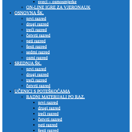
sveci – osmosmjerke
ON-LINE IGRE ZA VJERONAUK
OSNOVNA ŠK.
prvi razred
drugi razred
treći razred
četvrti razred
peti razred
šesti razred
sedmi razred
osmi razred
SREDNJA ŠK.
prvi razred
drugi razred
treći razred
četvrti razred
UČENICI S POTEŠKOĆAMA
RADNI MATERIJALI PO RAZ.
prvi razred
drugi razred
treći razred
četvrti razred
peti razred
šesti razred