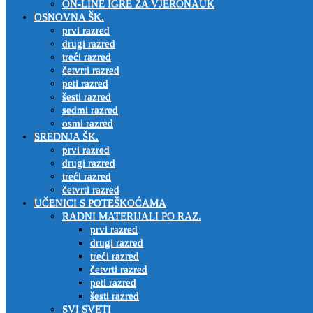
ON-LINE IGRE ZA VJERONAUK
OSNOVNA ŠK.
prvi razred
drugi razred
treći razred
četvrti razred
peti razred
šesti razred
sedmi razred
osmi razred
SREDNJA ŠK.
prvi razred
drugi razred
treći razred
četvrti razred
UČENICI S POTEŠKOĆAMA
RADNI MATERIJALI PO RAZ.
prvi razred
drugi razred
treći razred
četvrti razred
peti razred
šesti razred
SVI SVETI