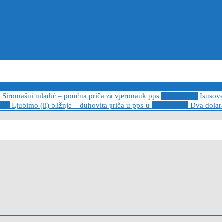
6
Siromašni mladić – poučna priča za vjeronauk pps
2021-05-02
Isusov
-14
Ljubimo (li) bližnje – duhovita priča u pps-u
2020-12-13
Dva dolara