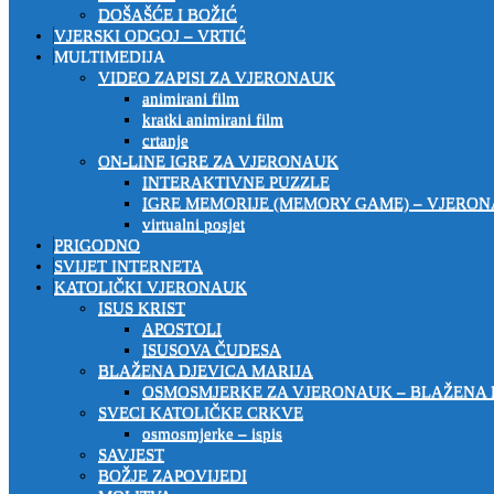
DOŠAŠĆE I BOŽIĆ
VJERSKI ODGOJ – VRTIĆ
MULTIMEDIJA
VIDEO ZAPISI ZA VJERONAUK
animirani film
kratki animirani film
crtanje
ON-LINE IGRE ZA VJERONAUK
INTERAKTIVNE PUZZLE
IGRE MEMORIJE (MEMORY GAME) – VJERO
virtualni posjet
PRIGODNO
SVIJET INTERNETA
KATOLIČKI VJERONAUK
ISUS KRIST
APOSTOLI
ISUSOVA ČUDESA
BLAŽENA DJEVICA MARIJA
OSMOSMJERKE ZA VJERONAUK – BLAŽENA 
SVECI KATOLIČKE CRKVE
osmosmjerke – ispis
SAVJEST
BOŽJE ZAPOVIJEDI