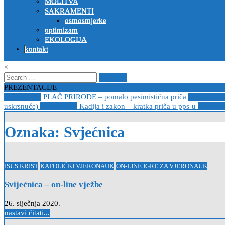
MOLITVA
SAKRAMENTI
osmosmjerke
optimizam
EKOLOGIJA
kontakt
×
Search
for:
PREZENTACIJE
2023-04-19
PLAČ PRIRODE – pomalo pesimistična priča
2022-10-2
uskrsnuće)
2020-12-14
Kadija i zakon – kratka priča u pps-u
2020-12
Oznaka:
Svjećnica
Posted
ISUS KRIST
KATOLIČKI VJERONAUK
ON-LINE IGRE ZA VJERONAUK
in
Svijećnica – on-line vježbe
26. siječnja 2020.
nastavi čitati...