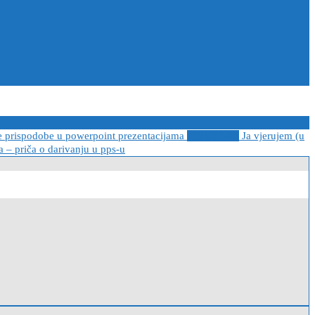
e prispodobe u powerpoint prezentacijama
2021-04-08
Ja vjerujem (u
 – priča o darivanju u pps-u