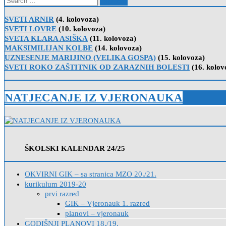
for:
SVETI ARNIR
(4. kolovoza)
SVETI LOVRE
(10. kolovoza)
SVETA KLARA ASIŠKA
(11. kolovoza)
MAKSIMILIJAN KOLBE
(14. kolovoza)
UZNESENJE MARIJINO (VELIKA GOSPA)
(15. kolovoza)
SVETI ROKO ZAŠTITNIK OD ZARAZNIH BOLESTI
(16. kolov
NATJECANJE IZ VJERONAUKA
ŠKOLSKI KALENDAR 24/25
OKVIRNI GIK – sa stranica MZO 20./21.
kurikulum 2019-20
prvi razred
GIK – Vjeronauk 1. razred
planovi – vjeronauk
GODIŠNJI PLANOVI 18./19.