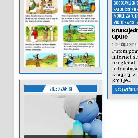
Posted
BOGOJAVLJENJ
in
KATOLIČKI VJ
MODEL ZA VJE
VIDEO ZAPISI
Kruna jed
upute
1. SIJEČNJA 2016.
Putem pon
internet s
pregledati 
jednostava
kralja tj. 
koju je…
VIDEO ZAPISI
NASTAVI ČITATI