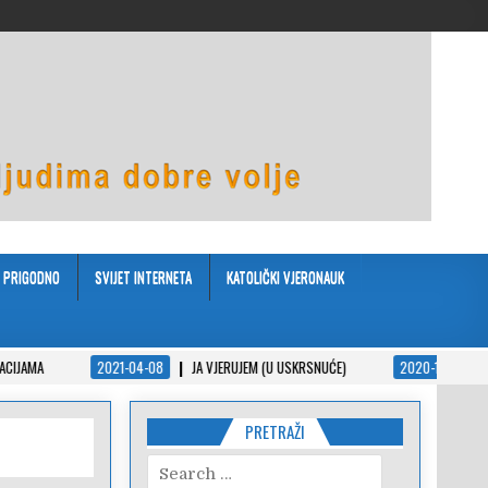
PRIGODNO
SVIJET INTERNETA
KATOLIČKI VJERONAUK
2021-04-08
JA VJERUJEM (U USKRSNUĆE)
2020-12-14
KADIJA I Z
PRETRAŽI
Search
for: