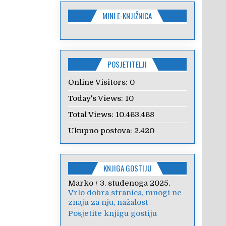
MINI E-KNJIŽNICA
POSJETITELJI
Online Visitors:
0
Today's Views:
10
Total Views:
10.463.468
Ukupno postova:
2.420
KNJIGA GOSTIJU
Marko
Anica
/
/
7. veljače 2024.
3. studenoga 2025.
Vrlo dobra stranica, mnogi ne
Poštovanje, draga kolegice!
znaju za nju, nažalost
Hvala Vam na nesebičnom
radu i promoviranju...
Posjetite knjigu gostiju