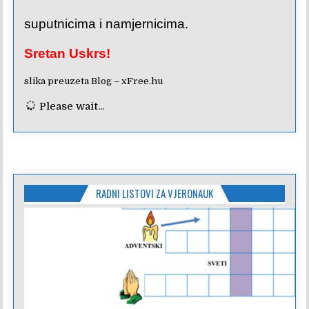
suputnicima i namjernicima.
Sretan Uskrs!
slika preuzeta
Blog – xFree.hu
Please wait...
RADNI LISTOVI ZA VJERONAUK