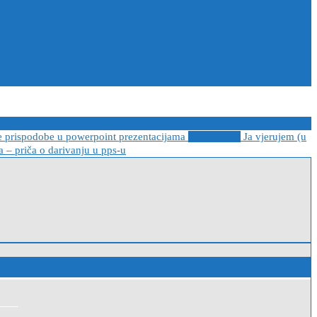
e prispodobe u powerpoint prezentacijama
2021-04-08
Ja vjerujem (u
 – priča o darivanju u pps-u