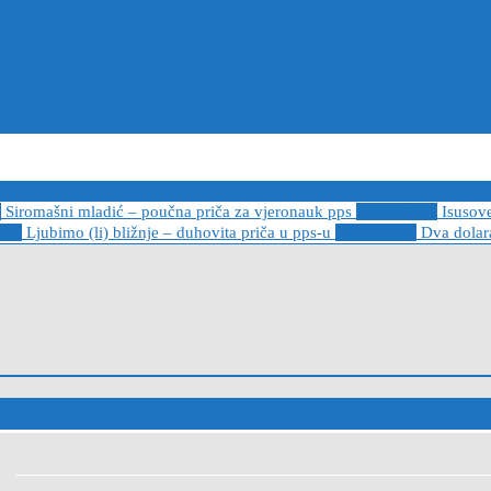
6
Siromašni mladić – poučna priča za vjeronauk pps
2021-05-02
Isusov
-14
Ljubimo (li) bližnje – duhovita priča u pps-u
2020-12-13
Dva dolara