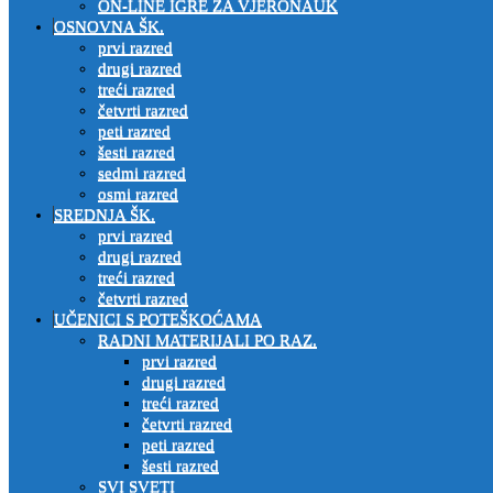
ON-LINE IGRE ZA VJERONAUK
OSNOVNA ŠK.
prvi razred
drugi razred
treći razred
četvrti razred
peti razred
šesti razred
sedmi razred
osmi razred
SREDNJA ŠK.
prvi razred
drugi razred
treći razred
četvrti razred
UČENICI S POTEŠKOĆAMA
RADNI MATERIJALI PO RAZ.
prvi razred
drugi razred
treći razred
četvrti razred
peti razred
šesti razred
SVI SVETI