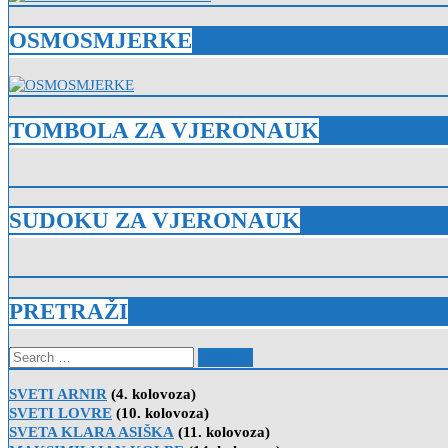
OSMOSMJERKE
TOMBOLA ZA VJERONAUK
SUDOKU ZA VJERONAUK
PRETRAŽI
Search
for:
SVETI ARNIR
(4. kolovoza)
SVETI LOVRE
(10. kolovoza)
SVETA KLARA ASIŠKA
(11. kolovoza)