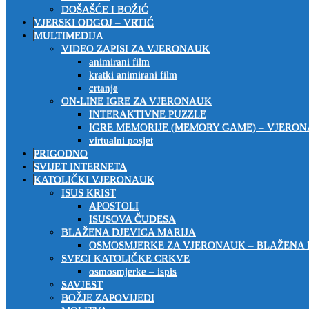
DOŠAŠĆE I BOŽIĆ
VJERSKI ODGOJ – VRTIĆ
MULTIMEDIJA
VIDEO ZAPISI ZA VJERONAUK
animirani film
kratki animirani film
crtanje
ON-LINE IGRE ZA VJERONAUK
INTERAKTIVNE PUZZLE
IGRE MEMORIJE (MEMORY GAME) – VJERO
virtualni posjet
PRIGODNO
SVIJET INTERNETA
KATOLIČKI VJERONAUK
ISUS KRIST
APOSTOLI
ISUSOVA ČUDESA
BLAŽENA DJEVICA MARIJA
OSMOSMJERKE ZA VJERONAUK – BLAŽENA 
SVECI KATOLIČKE CRKVE
osmosmjerke – ispis
SAVJEST
BOŽJE ZAPOVIJEDI