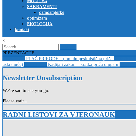
MOLITVA
SAKRAMENTI
osmosmjerke
optimizam
EKOLOGIJA
kontakt
×
Search
for:
PREZENTACIJE
2023-04-19
PLAČ PRIRODE – pomalo pesimistična priča
2022-10-2
uskrsnuće)
2020-12-14
Kadija i zakon – kratka priča u pps-u
2020-12
Newsletter Unsubscription
We’re sad to see you go.
Please wait...
RADNI LISTOVI ZA VJERONAUK