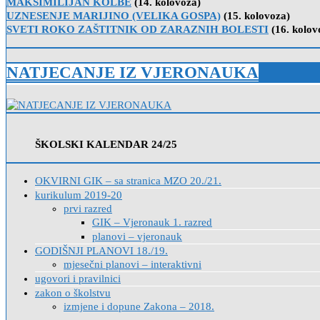
MAKSIMILIJAN KOLBE
(14. kolovoza)
UZNESENJE MARIJINO (VELIKA GOSPA)
(15. kolovoza)
SVETI ROKO ZAŠTITNIK OD ZARAZNIH BOLESTI
(16. kolov
NATJECANJE IZ VJERONAUKA
ŠKOLSKI KALENDAR 24/25
OKVIRNI GIK – sa stranica MZO 20./21.
kurikulum 2019-20
prvi razred
GIK – Vjeronauk 1. razred
planovi – vjeronauk
GODIŠNJI PLANOVI 18./19.
mjesečni planovi – interaktivni
ugovori i pravilnici
zakon o školstvu
izmjene i dopune Zakona – 2018.