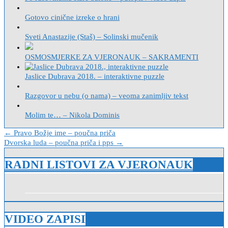
Gotovo cinične izreke o hrani
Sveti Anastazije (Staš) – Solinski mučenik
OSMOSMJERKE ZA VJERONAUK – SAKRAMENTI
Jaslice Dubrava 2018. – interaktivne puzzle
Razgovor u nebu (o nama) – veoma zanimljiv tekst
Molim te… – Nikola Dominis
Navigacija
← Pravo Božje ime – poučna priča
Dvorska luda – poučna priča i pps →
objava
RADNI LISTOVI ZA VJERONAUK
VIDEO ZAPISI