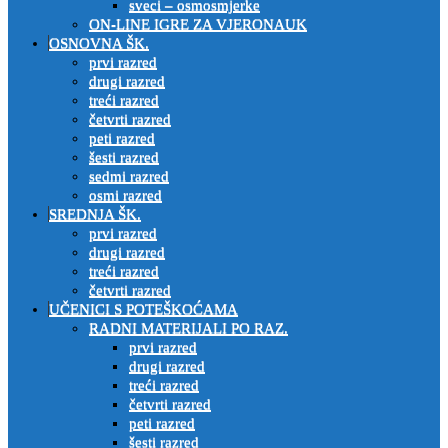
sveci – osmosmjerke
ON-LINE IGRE ZA VJERONAUK
OSNOVNA ŠK.
prvi razred
drugi razred
treći razred
četvrti razred
peti razred
šesti razred
sedmi razred
osmi razred
SREDNJA ŠK.
prvi razred
drugi razred
treći razred
četvrti razred
UČENICI S POTEŠKOĆAMA
RADNI MATERIJALI PO RAZ.
prvi razred
drugi razred
treći razred
četvrti razred
peti razred
šesti razred