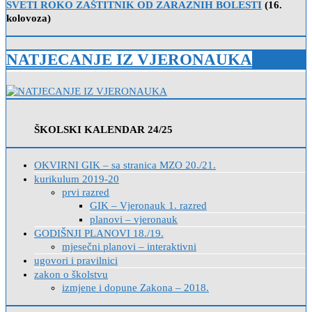
SVETI ROKO ZAŠTITNIK OD ZARAZNIH BOLESTI
(16.
kolovoza)
NATJECANJE IZ VJERONAUKA
ŠKOLSKI KALENDAR 24/25
OKVIRNI GIK – sa stranica MZO 20./21.
kurikulum 2019-20
prvi razred
GIK – Vjeronauk 1. razred
planovi – vjeronauk
GODIŠNJI PLANOVI 18./19.
mjesečni planovi – interaktivni
ugovori i pravilnici
zakon o školstvu
izmjene i dopune Zakona – 2018.