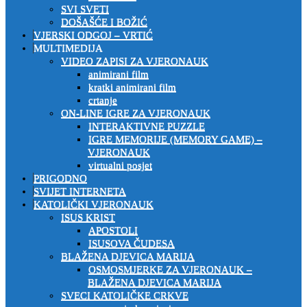
SVI SVETI
DOŠAŠĆE I BOŽIĆ
VJERSKI ODGOJ – VRTIĆ
MULTIMEDIJA
VIDEO ZAPISI ZA VJERONAUK
animirani film
kratki animirani film
crtanje
ON-LINE IGRE ZA VJERONAUK
INTERAKTIVNE PUZZLE
IGRE MEMORIJE (MEMORY GAME) –
VJERONAUK
virtualni posjet
PRIGODNO
SVIJET INTERNETA
KATOLIČKI VJERONAUK
ISUS KRIST
APOSTOLI
ISUSOVA ČUDESA
BLAŽENA DJEVICA MARIJA
OSMOSMJERKE ZA VJERONAUK –
BLAŽENA DJEVICA MARIJA
SVECI KATOLIČKE CRKVE