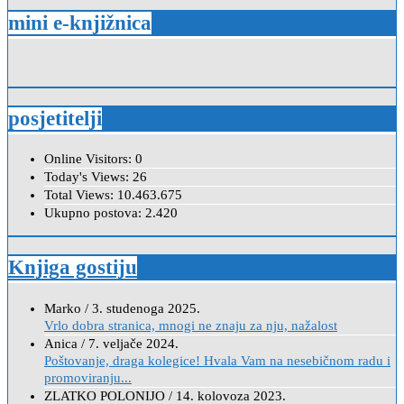
mini e-knjižnica
posjetitelji
Online Visitors:
0
Today's Views:
26
Total Views:
10.463.675
Ukupno postova:
2.420
Knjiga gostiju
Marko
/
3. studenoga 2025.
Vrlo dobra stranica, mnogi ne znaju za nju, nažalost
Anica
/
7. veljače 2024.
Poštovanje, draga kolegice! Hvala Vam na nesebičnom radu i
promoviranju...
ZLATKO POLONIJO
/
14. kolovoza 2023.