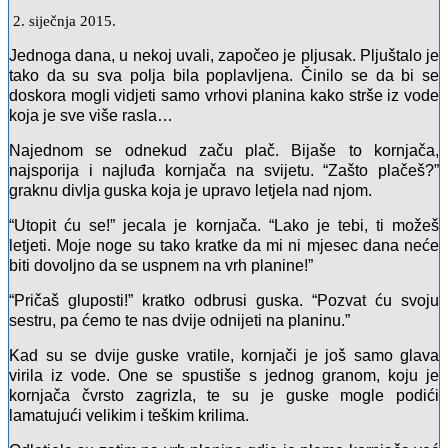
2. siječnja 2015.
Jednoga dana, u nekoj uvali, započeo je pljusak. Pljuštalo je
tako da su sva polja bila poplavljena. Činilo se da bi se
doskora mogli vidjeti samo vrhovi planina kako strše iz vode
koja je sve više rasla…
Najednom se odnekud začu plač. Bijaše to kornjača,
najsporija i najluđa kornjača na svijetu. “Zašto plačeš?”
graknu divlja guska koja je upravo letjela nad njom.
“Utopit ću se!” jecala je kornjača. “Lako je tebi, ti možeš
letjeti. Moje noge su tako kratke da mi ni mjesec dana neće
biti dovoljno da se uspnem na vrh planine!”
“Pričaš gluposti!” kratko odbrusi guska. “Pozvat ću svoju
sestru, pa ćemo te nas dvije odnijeti na planinu.”
Kad su se dvije guske vratile, kornjači je još samo glava
virila iz vode. One se spustiše s jednog granom, koju je
kornjača čvrsto zagrizla, te su je guske mogle podići
lamatujući velikim i teškim krilima.