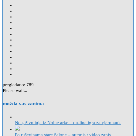
pregledano:
789
Please wait...
možda vas zanima
Noa, životinje iz Noine arke – on-line igra za vjeronauk
Po ruševinama stare Salone – putopis / video zapis