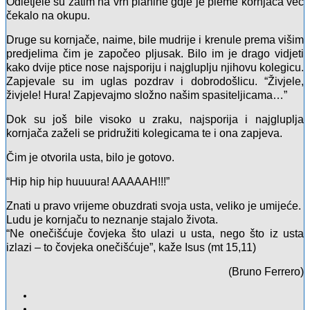
Odletjele su zatim na vrh planine gdje je pleme kornjača već
čekalo na okupu.
Druge su kornjače, naime, bile mudrije i krenule prema višim
predjelima čim je započeo pljusak. Bilo im je drago vidjeti
kako dvije ptice nose najsporiju i najgluplju njihovu kolegicu.
Zapjevale su im uglas pozdrav i dobrodošlicu. “Živjele,
živjele! Hura! Zapjevajmo složno našim spasiteljicama…”
Dok su još bile visoko u zraku, najsporija i najgluplja
kornjača zaželi se pridružiti kolegicama te i ona zapjeva.
Čim je otvorila usta, bilo je gotovo.
“Hip hip hip huuuura! AAAAAH!!!”
Znati u pravo vrijeme obuzdrati svoja usta, veliko je umijeće.
Ludu je kornjaču to neznanje stajalo života.
“Ne onečišćuje čovjeka što ulazi u usta, nego što iz usta
izlazi – to čovjeka onečišćuje”, kaže Isus (mt 15,11)
(Bruno Ferrero)