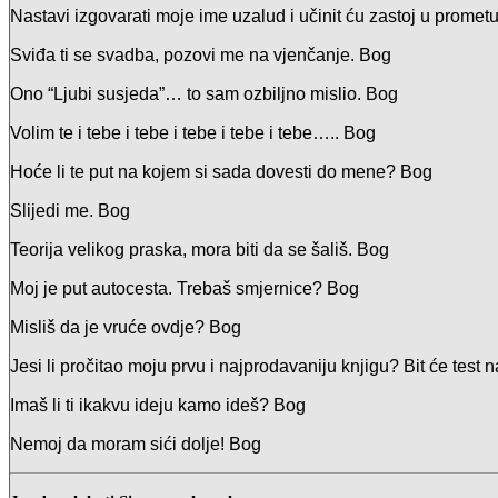
Nastavi izgovarati moje ime uzalud i učinit ću zastoj u promet
Sviđa ti se svadba, pozovi me na vjenčanje.
Bog
Ono “Ljubi susjeda”… to sam ozbiljno mislio.
Bog
Volim te i tebe i tebe i tebe i tebe i tebe…..
Bog
Hoće li te put na kojem si sada dovesti do mene?
Bog
Slijedi me.
Bog
Teorija velikog praska, mora biti da se šališ.
Bog
Moj je put autocesta. Trebaš smjernice?
Bog
Misliš da je vruće ovdje?
Bog
Jesi li pročitao moju prvu i najprodavaniju knjigu? Bit će test n
Imaš li ti ikakvu ideju kamo ideš?
Bog
Nemoj da moram sići dolje!
Bog