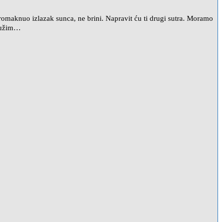
e promaknuo izlazak sunca, ne brini. Napravit ću ti drugi sutra. Moramo
 dužim…