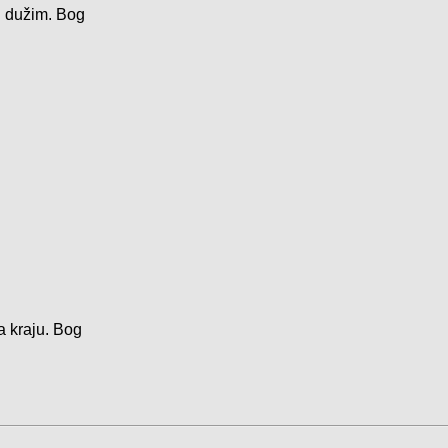
u dužim.
Bog
a kraju.
Bog