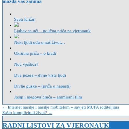
možda vas zanima
Sveti Križu!
Ljubav se uči – poučna priča za vjeronauk
Neki ljudi uđu u naš život…
Okrutna priča – o krađi
Noć vještica?
Dva jezera – dvije vrste ljudi
Divlje guske – (priča o napasti)
Josip i njegova braća – animirani film
Navigacija
← Internet nasilje i nasilje mobitelom – savjeti MUPA roditeljima
Zašto komplicirati život? →
objava
RADNI LISTOVI ZA VJERONAUK