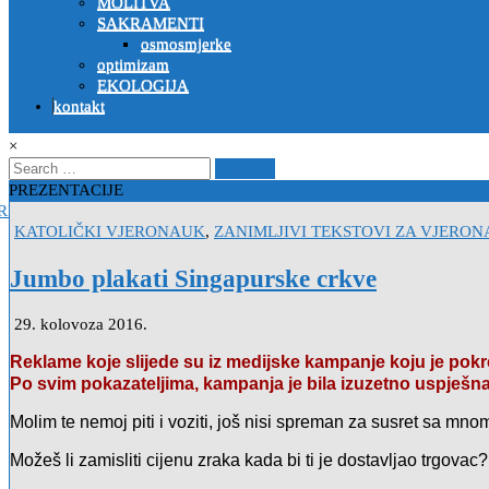
MOLITVA
SAKRAMENTI
osmosmjerke
optimizam
EKOLOGIJA
kontakt
×
Search
for:
PREZENTACIJE
E – pomalo pesimistična priča
2022-10-26
Siromašni mladić – poučn
Posted
KATOLIČKI VJERONAUK
,
ZANIMLJIVI TEKSTOVI ZA VJERON
in
Jumbo plakati Singapurske crkve
29. kolovoza 2016.
Reklame koje slijede su iz medijske kampanje koju je pok
Po svim pokazateljima, kampanja je bila izuzetno uspješna
Molim te nemoj piti i voziti, još nisi spreman za susret sa mno
Možeš li zamisliti cijenu zraka kada bi ti je dostavljao trgovac