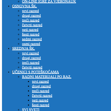
ON-LINE IGRE ZA VJERONAUK
OSNOVNA ŠK.
prvi razred
drugi razred
treći razred
četvrti razred
peti razred
šesti razred
sedmi razred
osmi razred
SREDNJA ŠK.
prvi razred
drugi razred
treći razred
četvrti razred
UČENICI S POTEŠKOĆAMA
RADNI MATERIJALI PO RAZ.
prvi razred
drugi razred
treći razred
četvrti razred
peti razred
šesti razred
SVI SVETI