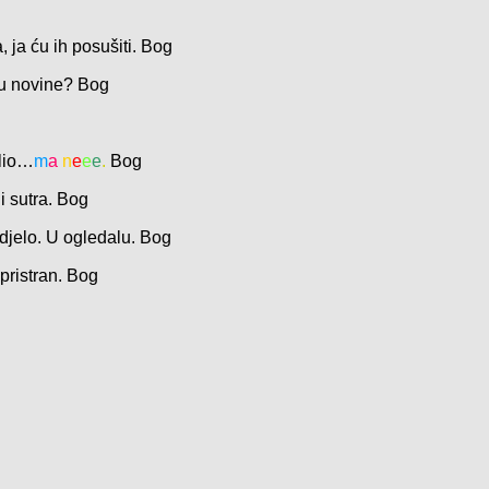
 ja ću ih posušiti.
Bog
 u novine?
Bog
slio…
m
a
n
e
e
e
.
Bog
i sutra.
Bog
 djelo. U ogledalu.
Bog
pristran.
Bog