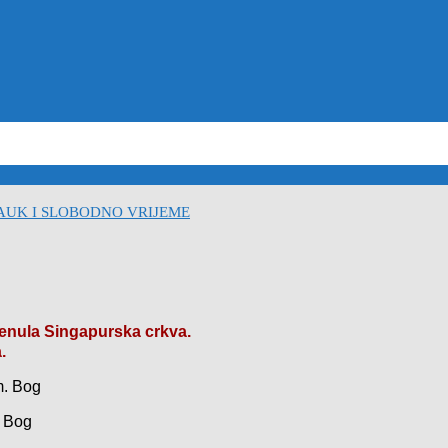
a priča za vjeronauk pps
2021-05-02
Isusove prispodobe u powerpoint
AUK I SLOBODNO VRIJEME
renula Singapurska crkva.
.
m.
Bog
?
Bog