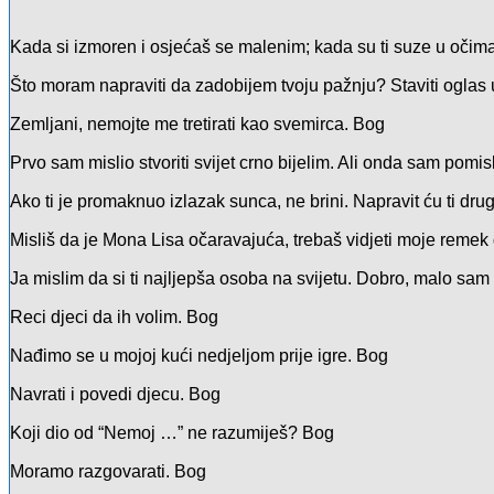
Kada si izmoren i osjećaš se malenim; kada su ti suze u očima,
Što moram napraviti da zadobijem tvoju pažnju? Staviti oglas
Zemljani, nemojte me tretirati kao svemirca.
Bog
Prvo sam mislio stvoriti svijet crno bijelim. Ali onda sam pomi
Ako ti je promaknuo izlazak sunca, ne brini. Napravit ću ti drug
Misliš da je Mona Lisa očaravajuća, trebaš vidjeti moje remek
Ja mislim da si ti najljepša osoba na svijetu. Dobro, malo sam 
Reci djeci da ih volim.
Bog
Nađimo se u mojoj kući nedjeljom prije igre.
Bog
Navrati i povedi djecu.
Bog
Koji dio od “Nemoj …” ne razumiješ?
Bog
Moramo razgovarati.
Bog