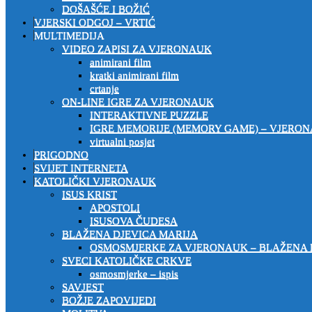
DOŠAŠĆE I BOŽIĆ
VJERSKI ODGOJ – VRTIĆ
MULTIMEDIJA
VIDEO ZAPISI ZA VJERONAUK
animirani film
kratki animirani film
crtanje
ON-LINE IGRE ZA VJERONAUK
INTERAKTIVNE PUZZLE
IGRE MEMORIJE (MEMORY GAME) – VJERO
virtualni posjet
PRIGODNO
SVIJET INTERNETA
KATOLIČKI VJERONAUK
ISUS KRIST
APOSTOLI
ISUSOVA ČUDESA
BLAŽENA DJEVICA MARIJA
OSMOSMJERKE ZA VJERONAUK – BLAŽENA 
SVECI KATOLIČKE CRKVE
osmosmjerke – ispis
SAVJEST
BOŽJE ZAPOVIJEDI