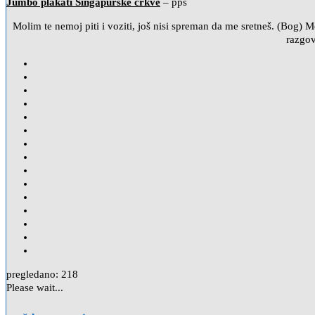
Jumbo plakati Singapurske crkve
– pps
Molim te nemoj piti i voziti, još nisi spreman da me sretneš. (Bog) Mo
razgov
pregledano:
218
Please wait...