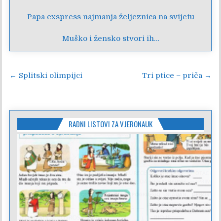
Papa exspress najmanja željeznica na svijetu
Muško i žensko stvori ih…
Navigacija
← Splitski olimpijci
Tri ptice – priča →
objava
RADNI LISTOVI ZA VJERONAUK