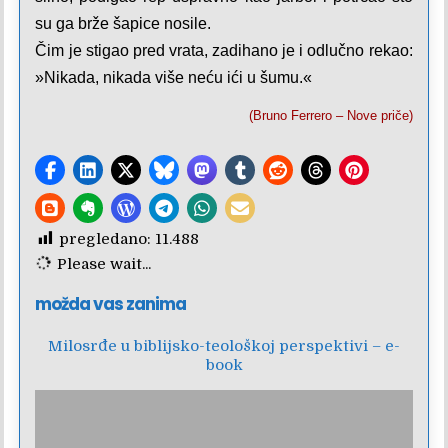
su ga brže šapice nosile.
Čim je stigao pred vrata, zadihano je i odlučno rekao:
»Nikada, nika­da više neću ići u šumu.«
(Bruno Ferrero – Nove priče)
pregledano:
11.488
Please wait...
možda vas zanima
Milosrđe u biblijsko-teološkoj perspektivi – e-
book