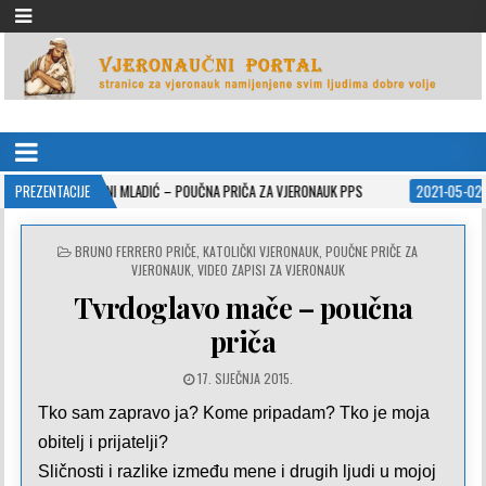
VJERONAUČNI PORTAL
stranice za vjeronauk namjenjene svim ljudima dobre volje
MAŠNI MLADIĆ – POUČNA PRIČA ZA VJERONAUK PPS
PREZENTACIJE
2021-05-02
ISUSOVE P
POSTED
BRUNO FERRERO PRIČE
,
KATOLIČKI VJERONAUK
,
POUČNE PRIČE ZA
IN
VJERONAUK
,
VIDEO ZAPISI ZA VJERONAUK
Tvrdoglavo mače – poučna
priča
17. SIJEČNJA 2015.
Tko sam zapravo ja? Kome pripadam? Tko je moja
obitelj i prijatelji?
Sličnosti i razlike između mene i drugih ljudi u mojoj