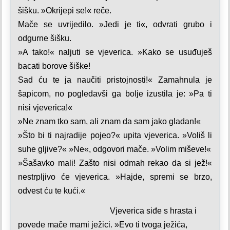
šišku. »Okrijepi se!« reče.
Mače se uvrijedilo. »Jedi je ti«, odvrati grubo i
odgurne šišku.
»A tako!« naljuti se vjeverica. »Kako se usuđuješ
bacati borove šiške!
Sad ću te ja naučiti pristojnosti!« Zamahnula je
šapicom, no pogledavši ga bolje izustila je: »Pa ti
nisi vjeverica!«
»Ne znam tko sam, ali znam da sam jako gladan!«
»Što bi ti najradije pojeo?« upita vjeverica. »Voliš li
suhe gljive?« »Ne«, odgovori mače. »Volim miševe!«
»Šašavko mali! Zašto nisi odmah rekao da si jež!«
nestrpljivo će vje­verica. »Hajde, spremi se brzo,
odvest ću te kući.«
Vjeverica siđe s hrasta i
povede mače mami ježici. »Evo ti tvoga ježića,