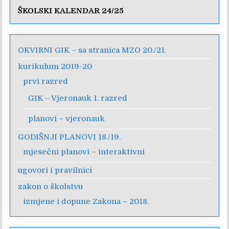
ŠKOLSKI KALENDAR 24/25
OKVIRNI GIK – sa stranica MZO 20./21.
kurikulum 2019-20
prvi razred
GIK – Vjeronauk 1. razred
planovi – vjeronauk
GODIŠNJI PLANOVI 18./19.
mjesečni planovi – interaktivni
ugovori i pravilnici
zakon o školstvu
izmjene i dopune Zakona – 2018.