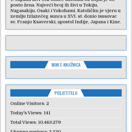
posto žena. Najveći broj ih živi u Tokiju,
Nagasakiju, Osaki i Yokohami. Katoličku je vjeru u
zemlju Izlazećeg sunca u XVI. st. donio isusovac
sv. Franjo Ksaverski, apostol Indije, Japana i Kine.
MINI E-KNJIŽNICA
POSJETITELJI
Online Visitors:
2
Today's Views:
141
Total Views:
10.463.279
Ukupno postova:
2.420