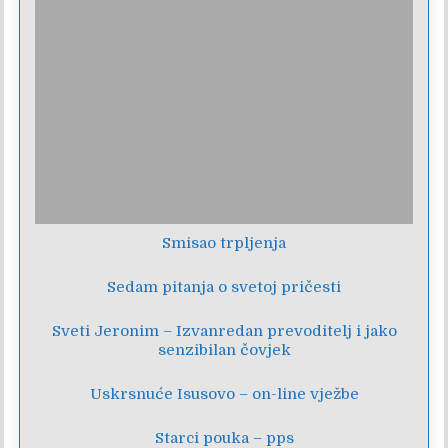
Smisao trpljenja
Sedam pitanja o svetoj pričesti
Sveti Jeronim – Izvanredan prevoditelj i jako
senzibilan čovjek
Uskrsnuće Isusovo – on-line vježbe
Starci pouka – pps