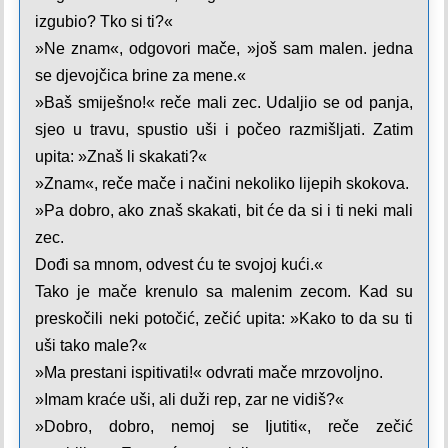
izgubio? Tko si ti?«
»Ne znam«, odgovori mače, »još sam malen. jedna
se djevojčica brine za mene.«
»Baš smiješno!« reče mali zec. Udaljio se od panja,
sjeo u travu, spustio uši i počeo razmišljati. Zatim
upita: »Znaš li skakati?«
»Znam«, reče mače i načini nekoliko lijepih skokova.
»Pa dobro, ako znaš skakati, bit će da si i ti neki mali
zec.
Dođi sa mnom, odvest ću te svojoj kući.«
Tako je mače krenulo sa malenim zecom. Kad su
preskočili neki potočić, zečić upita: »Kako to da su ti
uši tako male?«
»Ma prestani ispitivati!« odvrati mače mrzovoljno.
»Imam kraće uši, ali duži rep, zar ne vidiš?«
»Dobro, dobro, nemoj se Ijutiti«, reče zečić