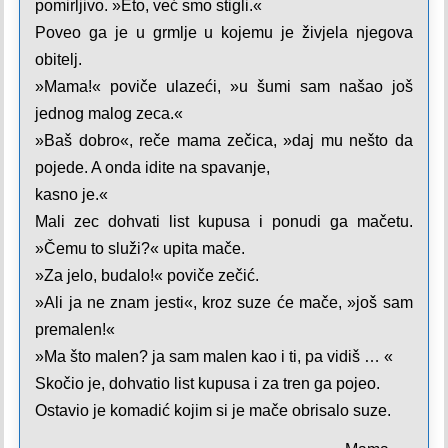
pomirljivo. »Eto, već smo stigli.«
Poveo ga je u grmlje u kojemu je živjela njegova
obitelj.
»Mama!« poviče ulazeći, »u šumi sam našao još
jednog malog zeca.«
»Baš dobro«, reče mama zečica, »daj mu nešto da
pojede. A onda idite na spavanje,
kasno je.«
Mali zec dohvati list kupusa i ponudi ga mačetu.
»Čemu to služi?« upita mače.
»Za jelo, budalo!« poviče zečić.
»Ali ja ne znam jesti«, kroz suze će mače, »još sam
premalen!«
»Ma što malen? ja sam malen kao i ti, pa vidiš … «
Skočio je, dohvatio list kupusa i za tren ga pojeo.
Ostavio je komadić kojim si je mače obrisalo suze.