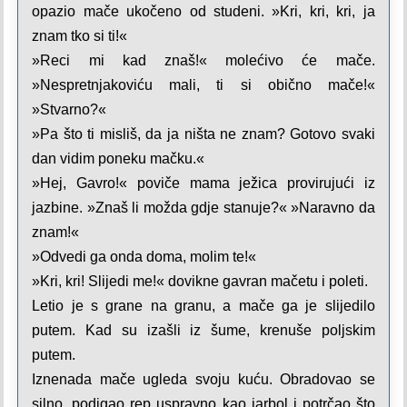
opazio mače ukočeno od studeni. »Kri, kri, kri, ja
znam tko si ti!«
»Reci mi kad znaš!« molećivo će mače.
»Nespretnjakoviću mali, ti si obično mače!«
»Stvarno?«
»Pa što ti misliš, da ja ništa ne znam? Gotovo svaki
dan vidim poneku mačku.«
»Hej, Gavro!« poviče mama ježica provirujući iz
jazbine. »Znaš li možda gdje stanuje?« »Naravno da
znam!«
»Odvedi ga onda doma, molim te!«
»Kri, kri! Slijedi me!« dovikne gavran mačetu i poleti.
Letio je s grane na granu, a mače ga je slijedilo
putem. Kad su izašli iz šume, krenuše poljskim
putem.
Iznenada mače ugleda svoju kuću. Obradovao se
silno, podigao rep uspravno kao jarbol i potrčao što