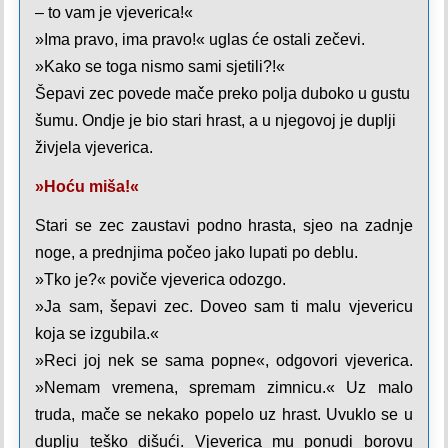
– to vam je vjeverica!«
»Ima pravo, ima pravo!« uglas će ostali zečevi.
»Kako se toga nismo sami sjetili?!«
Šepavi zec povede mače preko polja duboko u gustu
šumu. Ondje je bio stari hrast, a u njegovoj je duplji
živjela vjeverica.
»Hoću miša!«
Stari se zec zaustavi podno hrasta, sjeo na zadnje
noge, a prednjima počeo jako lupati po deblu.
»Tko je?« poviče vjeverica odozgo.
»Ja sam, šepavi zec. Doveo sam ti malu vjevericu
koja se izgubila.«
»Reci joj nek se sama popne«, odgovori vjeverica.
»Nemam vremena, spremam zimnicu.« Uz malo
truda, mače se nekako popelo uz hrast. Uvuklo se u
duplju teško dišući. Vjeverica mu ponudi borovu