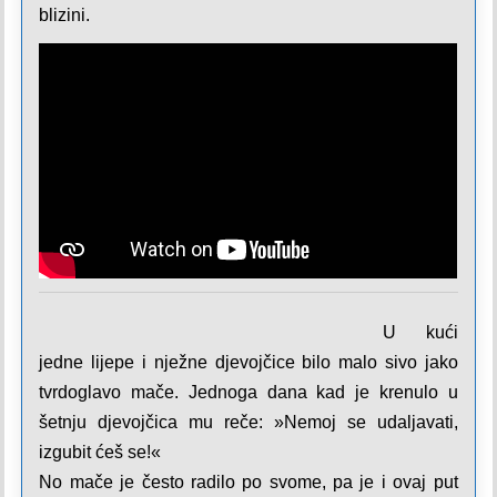
blizini.
U kući
jedne lijepe i nježne djevojčice bilo malo sivo jako
tvrdoglavo mače. Jednoga dana kad je krenulo u
šetnju djevojčica mu reče: »Nemoj se udaljavati,
izgubit ćeš se!«
No mače je često radilo po svome, pa je i ovaj put