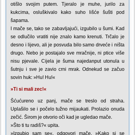
otišlo svojim putem. Tjeralo je muhe, jurilo za
kukcima, osluškivalo kako suho lišće šušti pod
šapama.
I mače se, tako se zabavljajući, izgubilo u šumi. Kad
se odlučilo vratiti nije znalo kamo krenuti. Trčalo je
desno i lijevo, ali je posvuda bilo samo drveće i ništa
drugo. Nebo je postajalo sve mračnije, ni ptice više
nisu pjevale. Cijela je šuma najedanput utonula u
šutnju i sve je zavio crni mrak. Odnekud se začuo
sovin huk: »Hu! Hu!«
»Ti si mali zec!«
Šćućureno uz panj, mače se treslo od straha.
Uplašilo se i počelo tužno mijaukati. Prolazio onuda
zečić. Širom je otvorio oči kad je ugledao mače.
»Što ti tu radiš?« upita.
»Izgubio sam se«, odgovori mače. »Kako si se