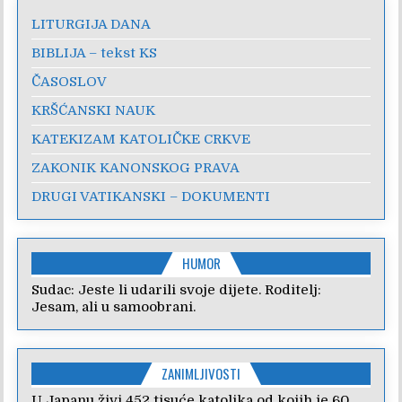
LITURGIJA DANA
BIBLIJA – tekst KS
ČASOSLOV
KRŠĆANSKI NAUK
KATEKIZAM KATOLIČKE CRKVE
ZAKONIK KANONSKOG PRAVA
DRUGI VATIKANSKI – DOKUMENTI
HUMOR
Sudac: Jeste li udarili svoje dijete. Roditelj:
Jesam, ali u samoobrani.
ZANIMLJIVOSTI
U Japanu živi 452 tisuće katolika od kojih je 60