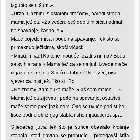
izgubio se u šumi.«
»Brzo u jazbinu s ostalom braćom«, naredi stroga
mama ježica. »Za večeru ćeš dobiti mišića i odmah
na spavanje, kasno je.«
Mače pojede miša i pođe na spavanje. Tek što se
primaknuo ježićima, skoči vičući:
»Mijau, mijau! Kako je moguće ležati s njima? Bodu
sa svih strana.« Mama ježica se naljuti, izvede mače
iz jazbine i reče: »Što ću s to­bom? Nisi zec, nisi
vjeverica, nisi jež. Tko si ti?«
»Ne znam«, zamjauka mače, »još sam malen … «
Mama ježica zijevnu i pođe na spavanje, ostavivši
mače samo pred jazbinom. Ono se uvuče pod suho
lišće podno obližnjeg stabla i tiho mjaučući zaspa.
Sljedećeg jutra, tek što je sunce obasjalo krošnje
stabala, stari gavran se probudio i protegavši krila