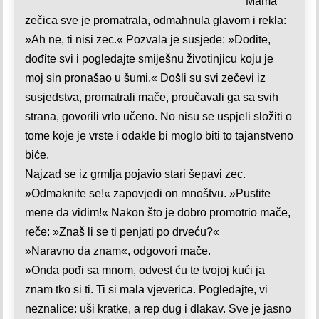
Mama
zečica sve je promatrala, odmahnula glavom i rekla:
»Ah ne, ti nisi zec.« Pozvala je susjede: »Dođite,
dođite svi i pogledajte smiješnu životinjicu koju je
moj sin pronašao u šumi.« Došli su svi zečevi iz
susjedstva, promatrali mače, proučavali ga sa svih
strana, govorili vrlo učeno. No nisu se uspjeli složiti o
tome koje je vrste i odakle bi moglo biti to tajanstveno
biće.
Najzad se iz grmlja pojavio stari šepavi zec.
»Odmaknite se!« zapovjedi on mnoštvu. »Pustite
mene da vidim!« Nakon što je dobro promotrio mače,
reče: »Znaš li se ti penjati po drveću?«
»Naravno da znam«, odgovori mače.
»Onda pođi sa mnom, odvest ću te tvojoj kući ja
znam tko si ti. Ti si mala vjeverica. Pogledajte, vi
neznalice: uši kratke, a rep dug i dlakav. Sve je jasno