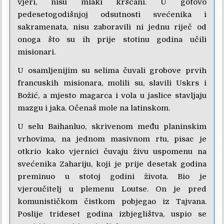
vjeri, nisu mlaki kršćani. U gotovo
pedesetogodišnjoj odsutnosti svećenika i
sakramenata, nisu zaboravili ni jednu riječ od
onoga što su ih prije stotinu godina učili
misionari.
U osamljenijim su selima čuvali grobove prvih
francuskih misionara, molili su, slavili Uskrs i
Božić, a mjesto magarca i vola u jaslice stavljaju
mazgu i jaka. Očenaš mole na latinskom.
U selu Baihanluo, skrivenom među planinskim
vrhovima, na jednom masivnom rtu, pisac je
otkrio kako vjernici čuvaju živu uspomenu na
svećenika Zahariju, koji je prije desetak godina
preminuo u stotoj godini života. Bio je
vjeroučitelj u plemenu Loutse. On je pred
komunističkom čistkom pobjegao iz Tajvana.
Poslije trideset godina izbjeglištva, uspio se