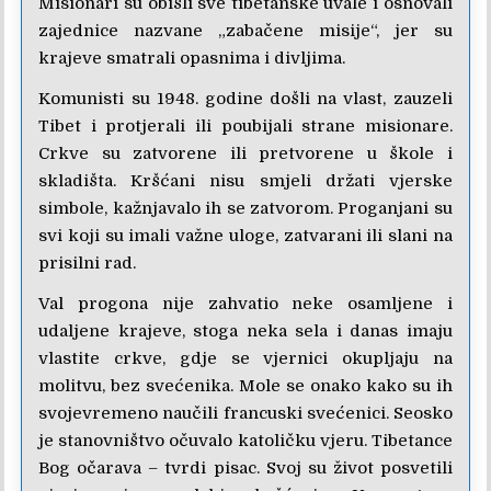
Misionari su obišli sve tibetanske uvale i osnovali
zajednice nazvane „zabačene misije“, jer su
krajeve smatrali opasnima i divljima.
Komunisti su 1948. godine došli na vlast, zauzeli
Tibet i protjerali ili poubijali strane misionare.
Crkve su zatvorene ili pretvorene u škole i
skladišta. Kršćani nisu smjeli držati vjerske
simbole, kažnjavalo ih se zatvorom. Proganjani su
svi koji su imali važne uloge, zatvarani ili slani na
prisilni rad.
Val progona nije zahvatio neke osamljene i
udaljene krajeve, stoga neka sela i danas imaju
vlastite crkve, gdje se vjernici okupljaju na
molitvu, bez svećenika. Mole se onako kako su ih
svojevremeno naučili francuski svećenici. Seosko
je stanovništvo očuvalo katoličku vjeru. Tibetance
Bog očarava – tvrdi pisac. Svoj su život posvetili