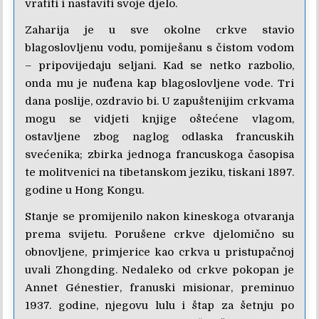
vratiti i nastaviti svoje djelo.
Zaharija je u sve okolne crkve stavio
blagoslovljenu vodu, pomiješanu s čistom vodom
– pripovijedaju seljani. Kad se netko razbolio,
onda mu je nuđena kap blagoslovljene vode. Tri
dana poslije, ozdravio bi. U zapuštenijim crkvama
mogu se vidjeti knjige oštećene vlagom,
ostavljene zbog naglog odlaska francuskih
svećenika; zbirka jednoga francuskoga časopisa
te molitvenici na tibetanskom jeziku, tiskani 1897.
godine u Hong Kongu.
Stanje se promijenilo nakon kineskoga otvaranja
prema svijetu. Porušene crkve djelomično su
obnovljene, primjerice kao crkva u pristupačnoj
uvali Zhongding. Nedaleko od crkve pokopan je
Annet Génestier, franuski misionar, preminuo
1937. godine, njegovu lulu i štap za šetnju po