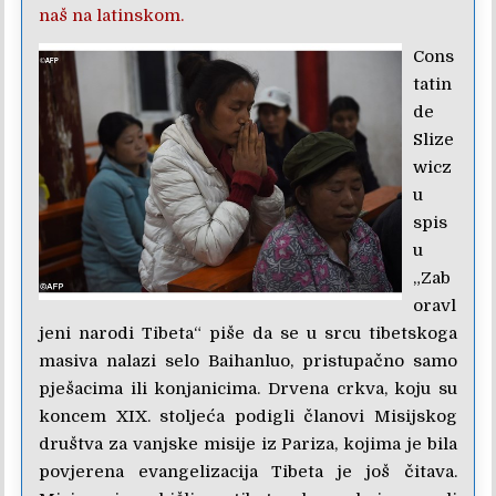
naš na latinskom.
Cons
tatin
de
Slize
wicz
u
spis
u
„Zab
oravl
jeni narodi Tibeta“ piše da se u srcu tibetskoga
masiva nalazi selo Baihanluo, pristupačno samo
pješacima ili konjanicima. Drvena crkva, koju su
koncem XIX. stoljeća podigli članovi Misijskog
društva za vanjske misije iz Pariza, kojima je bila
povjerena evangelizacija Tibeta je još čitava.