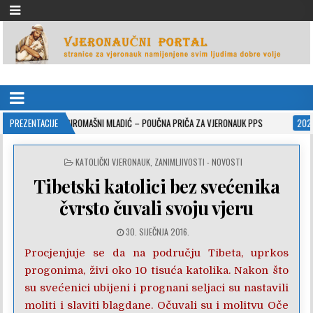
VJERONAUČNI PORTAL
stranice za vjeronauk namjenjene svim ljudima dobre volje
ROMAŠNI MLADIĆ – POUČNA PRIČA ZA VJERONAUK PPS
PREZENTACIJE
2021-05-02
ISUSOVE
POSTED
KATOLIČKI VJERONAUK
,
ZANIMLJIVOSTI - NOVOSTI
IN
Tibetski katolici bez svećenika
čvrsto čuvali svoju vjeru
30. SIJEČNJA 2016.
Procjenjuje se da na području Tibeta, uprkos
progonima, živi oko 10 tisuća katolika. Nakon što
su svećenici ubijeni i prognani seljaci su nastavili
moliti i slaviti blagdane. Očuvali su i molitvu Oče