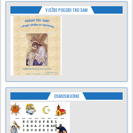
VJEŽBE POGODI TKO SAM
OSMOSMJERKE