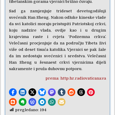
tibetanskim gorama vjernici brižno čuvaju.
Sad ga zamjenjuje trideset devetogodišnji
svećenik Han Sheng. Nakon odluke kineske vlade
da svi katolici moraju pristupiti Patriotskoj crkvi,
koju nadzire vlada, ovdje kao i u drugim
krajevima raste i cvjeta ‘Podzemna crkva’.
Velečasni procjenjuje da na području Tibeta živi
više od deset tisuća katolika. Vjernici se pak žale
da im nedostaju svećenici i sredstva. Velečasni
Han Sheng u šesnaest crkvi vjernicima dijeli
sakramente i pruža duhovnu potporu.
prema: http:hr.radiovaticana.va
pregledano:
194