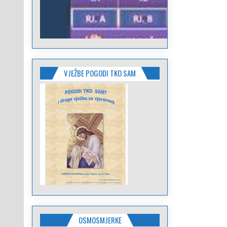
VJEŽBE POGODI TKO SAM
OSMOSMJERKE