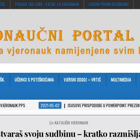
EŽBE
POGODI TKO SAM…-VJEŽBE ZA VJERONAUK
LJUBAV PREMA BLIŽNJEMU
ŠK.
UČENICI S POTEŠKOĆAMA
VJERSKI ODGOJ – VRTIĆ
MULTIMEDIJA
 PPS
2021-05-02
ISUSOVE PRISPODOBE U POWERPOINT PREZENTACIJAMA
POSTED
KATOLIČKI VJERONAUK
IN
stvaraš svoju sudbinu – kratko razmišlj