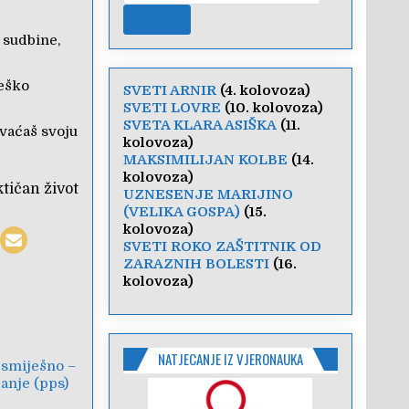
 sudbine,
teško
SVETI ARNIR
(4. kolovoza)
SVETI LOVRE
(10. kolovoza)
SVETA KLARA ASIŠKA
(11.
hvaćaš svoju
kolovoza)
MAKSIMILIJAN KOLBE
(14.
kolovoza)
ktičan život
UZNESENJE MARIJINO
(VELIKA GOSPA)
(15.
kolovoza)
SVETI ROKO ZAŠTITNIK OD
ZARAZNIH BOLESTI
(16.
kolovoza)
NATJECANJE IZ VJERONAUKA
 smiješno –
anje (pps)