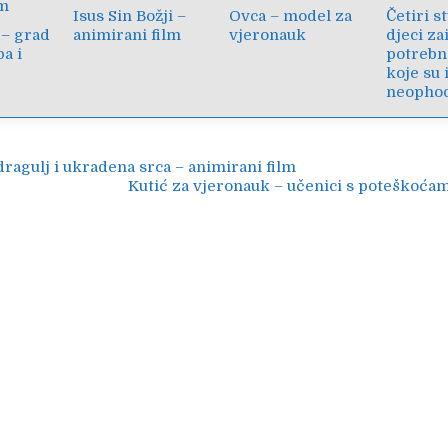
Isus Sin Božji –
Ovca – model za
Četiri s
– grad
animirani film
vjeronauk
djeci za
a i
potrebne
koje su
neopho
ija
ragulj i ukradena srca – animirani film
Kutić za vjeronauk – učenici s poteškoća