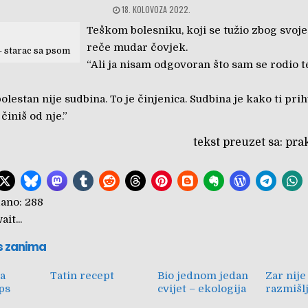
18. KOLOVOZA 2022.
Teškom bolesniku, koji se tužio zbog svoje
reče mudar čovjek.
 starac sa psom
“Ali ja nisam odgovoran što sam se rodio 
bolestan nije sudbina. To je činjenica. Sudbina je kako ti pri
 činiš od nje.”
tekst preuzet sa: pra
ano:
288
it...
s zanima
ja
Tatin recept
Bio jednom jedan
Zar nije
pps
cvijet – ekologija
razmišlj