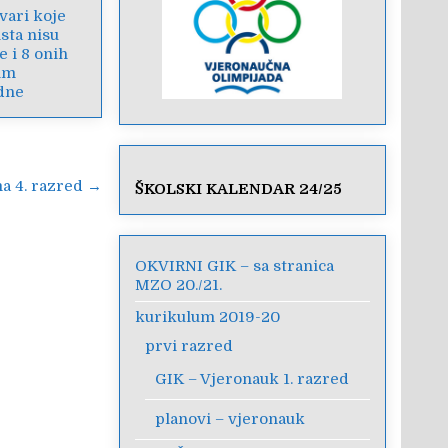
tvari koje
ista nisu
 i 8 onih
 im
dne
ma 4. razred →
ŠKOLSKI KALENDAR 24/25
OKVIRNI GIK – sa stranica
MZO 20./21.
kurikulum 2019-20
prvi razred
GIK – Vjeronauk 1. razred
planovi – vjeronauk