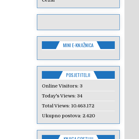
Cezar
MINI E-KNJIŽNICA
POSJETITELJI
Online Visitors:
3
Today's Views:
34
Total Views:
10.463.172
Ukupno postova:
2.420
KNJIGA GOSTIJU