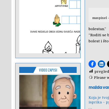
maxpixel –
bolestan.”
“Roditi se 
bolest i što
VIDEO ZAPISI
pregled
Please wa
možda va
Koja je tvo
isprika – 