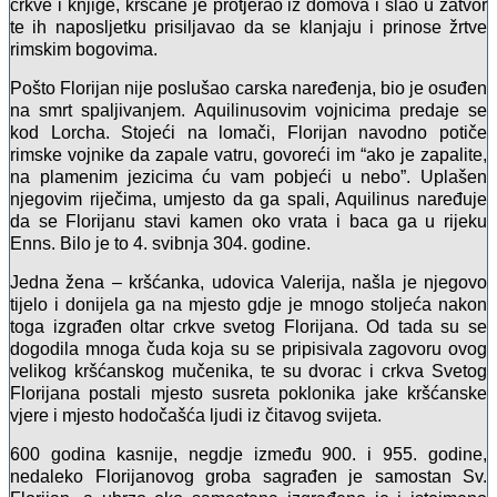
crkve i knjige, kršćane je protjerao iz domova i slao u zatvor
te ih naposljetku prisiljavao da se klanjaju i prinose žrtve
rimskim bogovima.
Pošto Florijan nije poslušao carska naređenja, bio je osuđen
na smrt spaljivanjem. Aquilinusovim vojnicima predaje se
kod Lorcha. Stojeći na lomači, Florijan navodno potiče
rimske vojnike da zapale
vatru,
govoreći im “ako je zapalite,
na plamenim jezicima ću vam pobjeći u nebo”. Uplašen
njegovim riječima, umjesto da ga spali, Aquilinus naređuje
da se Florijanu stavi kamen oko vrata i baca ga u rijeku
Enns. Bilo je to 4. svibnja 304. godine.
Jedna žena – kršćanka, udovica Valerija, našla je njegovo
tijelo i donijela ga na mjesto gdje je mnogo stoljeća nakon
toga izgrađen oltar crkve svetog Florijana. Od tada su se
dogodila mnoga čuda koja su se pripisivala zagovoru ovog
velikog kršćanskog mučenika, te su dvorac i crkva Svetog
Florijana postali mjesto susreta poklonika jake kršćanske
vjere i mjesto hodočašća ljudi iz čitavog svijeta.
600 godina kasnije, negdje između 900. i 955. godine,
nedaleko Florijanovog groba sagrađen je samostan Sv.