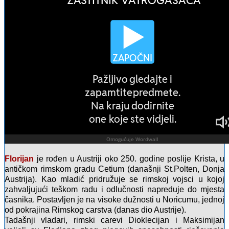
Florijan
je rođen u Austriji oko 250. godine poslije Krista, u
antičkom rimskom gradu Cetium (današnji St.Polten, Donja
Austrija). Kao mladić pridružuje se rimskoj vojsci u kojoj
zahvaljujući teškom radu i odlučnosti napreduje do mjesta
časnika. Postavljen je na visoke dužnosti u Noricumu, jednoj
od pokrajina Rimskog carstva (danas dio Austrije).
Tadašnji vladari, rimski carevi Dioklecijan i Maksimijan