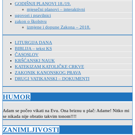
GODIŠNJI PLANOVI 18./19.
mjesečni planovi – interaktivni
ugovori i pravilnici
zakon o školstvu
izmjene i dopune Zakona – 2018.
LITURGIJA DANA
BIBLIJA – tekst KS
ČASOSLOV
KRŠĆANSKI NAUK
KATEKIZAM KATOLIČKE CRKVE
ZAKONIK KANONSKOG PRAVA
DRUGI VATIKANSKI – DOKUMENTI
HUMOR
Adam se počeo vikati na Evu. Ona briznu u plač: Adame! Nitko mi
se nikada nije obratio takvim tonom!!!!
ZANIMLJIVOSTI