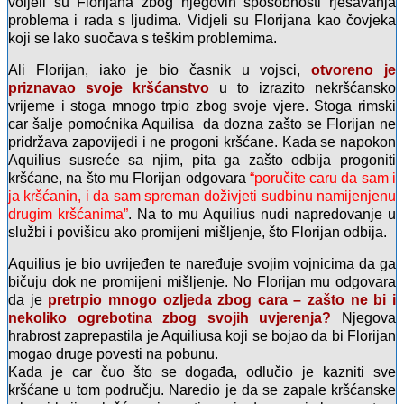
voljeli su Florijana zbog njegovih sposobnosti rješavanja
problema i rada s ljudima. Vidjeli su Florijana kao čovjeka
koji se lako suočava s teškim problemima.
Ali Florijan, iako je bio časnik u vojsci,
otvoreno je
priznavao svoje kršćanstvo
u to izrazito nekršćansko
vrijeme i stoga mnogo trpio zbog svoje vjere. Stoga rimski
car šalje pomoćnika Aquilisa da dozna zašto se Florijan ne
pridržava zapovijedi i ne progoni kršćane. Kada se napokon
Aquilius susreće sa njim, pita ga zašto odbija progoniti
kršćane, na što mu Florijan odgovara
“poručite caru da sam i
ja kršćanin, i da sam spreman doživjeti sudbinu namijenjenu
drugim kršćanima”
. Na to mu Aquilius nudi napredovanje u
službi i povišicu ako promijeni mišljenje, što Florijan odbija.
Aquilius je bio uvrijeđen te naređuje svojim vojnicima da ga
bičuju dok ne promijeni mišljenje. No Florijan mu odgovara
da je
pretrpio mnogo ozljeda zbog cara – zašto ne bi i
nekoliko ogrebotina zbog svojih uvjerenja?
Njegova
hrabrost zaprepastila je Aquiliusa koji se bojao da bi Florijan
mogao druge povesti na pobunu.
Kada je car čuo što se događa, odlučio je kazniti sve
kršćane u tom području. Naredio je da se zapale kršćanske