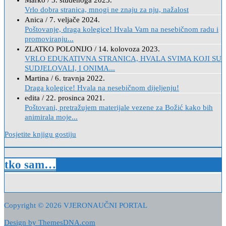
Marko
/
3. studenoga 2025.
Vrlo dobra stranica, mnogi ne znaju za nju, nažalost
Anica
/
7. veljače 2024.
Poštovanje, draga kolegice! Hvala Vam na nesebičnom radu i
promoviranju...
ZLATKO POLONIJO
/
14. kolovoza 2023.
VRLO EDUKATIVNA STRANICA, HVALA SVIMA KOJI SU
SUDJELOVALI, I ONIMA...
Martina
/
6. travnja 2022.
Draga kolegice! Hvala na nesebičnom dijeljenju!
edita
/
22. prosinca 2021.
Poštovani, pretražujem materijale vezene za Božić kako bih
animirala moje...
Posjetite knjigu gostiju
tko sam…
Copyright © 2026 VJERONAUČNI PORTAL
Design by ThemesDNA.com