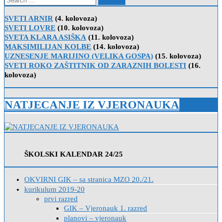
for:
SVETI ARNIR
(4. kolovoza)
SVETI LOVRE
(10. kolovoza)
SVETA KLARA ASIŠKA
(11. kolovoza)
MAKSIMILIJAN KOLBE
(14. kolovoza)
UZNESENJE MARIJINO (VELIKA GOSPA)
(15. kolovoza)
SVETI ROKO ZAŠTITNIK OD ZARAZNIH BOLESTI
(16.
kolovoza)
NATJECANJE IZ VJERONAUKA
ŠKOLSKI KALENDAR 24/25
OKVIRNI GIK – sa stranica MZO 20./21.
kurikulum 2019-20
prvi razred
GIK – Vjeronauk 1. razred
planovi – vjeronauk