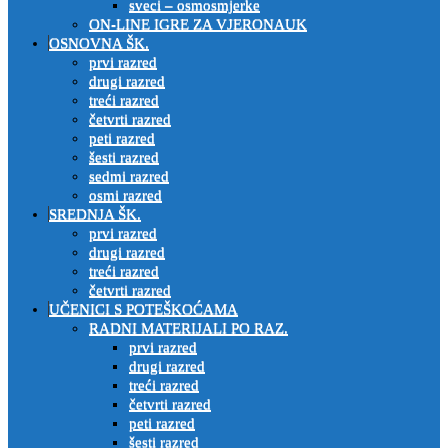
sveci – osmosmjerke
ON-LINE IGRE ZA VJERONAUK
OSNOVNA ŠK.
prvi razred
drugi razred
treći razred
četvrti razred
peti razred
šesti razred
sedmi razred
osmi razred
SREDNJA ŠK.
prvi razred
drugi razred
treći razred
četvrti razred
UČENICI S POTEŠKOĆAMA
RADNI MATERIJALI PO RAZ.
prvi razred
drugi razred
treći razred
četvrti razred
peti razred
šesti razred