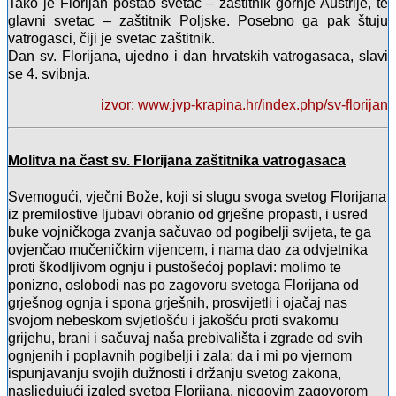
Tako je Florijan postao svetac – zaštitnik gornje Austrije, te
glavni svetac – zaštitnik Poljske. Posebno ga pak štuju
vatrogasci, čiji je svetac zaštitnik.
Dan sv. Florijana, ujedno i dan hrvatskih vatrogasaca, slavi
se 4. svibnja.
izvor: www.jvp-krapina.hr/index.php/sv-florijan
Molitva na čast sv. Florijana zaštitnika vatrogasaca
Svemogući, vječni Bože, koji si slugu svoga svetog Florijana
iz premilostive ljubavi obranio od grješne propasti, i usred
buke vojničkoga zvanja sačuvao od pogibelji svijeta, te ga
ovjenčao mučeničkim vijencem, i nama dao za odvjetnika
proti škodljivom ognju i pustošećoj poplavi: molimo te
ponizno, oslobodi nas po zagovoru svetoga Florijana od
grješnog ognja i spona grješnih, prosvijetli i ojačaj nas
svojom nebeskom svjetlošću i jakošću proti svakomu
grijehu, brani i sačuvaj naša prebivališta i zgrade od svih
ognjenih i poplavnih pogibelji i zala: da i mi po vjernom
ispunjavanju svojih dužnosti i držanju svetog zakona,
nasljedujući izgled svetog Florijana, njegovim zagovorom