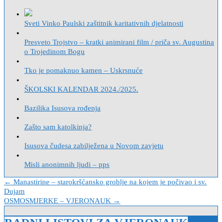
Sveti Vinko Paulski zaštitnik karitativnih djelatnosti
Presveto Trojstvo – kratki animirani film / priča sv. Augustina
o Trojedinom Bogu
Tko je pomaknuo kamen – Uskrsnuće
ŠKOLSKI KALENDAR 2024./2025.
Bazilika Isusova rođenja
Zašto sam katolkinja?
Isusova čudesa zabilježena u Novom zavjetu
Misli anonimnih ljudi – pps
Navigacija
← Manastirine – starokršćansko groblje na kojem je počivao i sv.
Dujam
objava
OSMOSMJERKE – VJERONAUK →