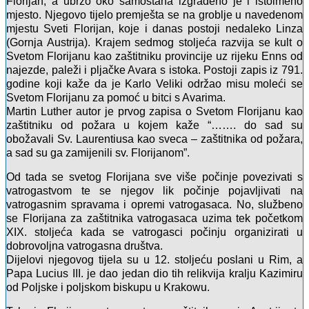
Florijan, a ubrzo oko samostana izgrađeno je i istoimeno
mjesto. Njegovo tijelo premješta se na groblje u navedenom
mjestu Sveti Florijan, koje i danas postoji nedaleko Linza
(Gornja Austrija). Krajem sedmog stoljeća razvija se kult o
Svetom Florijanu kao zaštitniku provincije uz rijeku Enns od
najezde, paleži i pljačke Avara s istoka. Postoji zapis iz 791.
godine koji kaže da je Karlo Veliki održao misu moleći se
Svetom Florijanu za pomoć u bitci s Avarima.
Martin Luther autor je prvog zapisa o Svetom Florijanu kao
zaštitniku od požara u kojem kaže “……. do sad su
obožavali Sv. Laurentiusa kao sveca – zaštitnika od požara,
a sad su ga zamijenili sv. Florijanom”.
Od tada se svetog Florijana sve više počinje povezivati s
vatrogastvom te se njegov lik počinje pojavljivati na
vatrogasnim spravama i opremi vatrogasaca. No, službeno
se Florijana za zaštitnika vatrogasaca uzima tek početkom
XIX. stoljeća kada se vatrogasci počinju organizirati u
dobrovoljna vatrogasna društva.
Dijelovi njegovog tijela su u 12. stoljeću poslani u Rim, a
Papa Lucius III. je dao jedan dio tih relikvija kralju Kazimiru
od Poljske i poljskom biskupu u Krakowu.