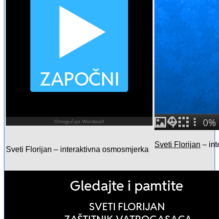
Sveti Florijan
– int
Sveti Florijan – interaktivna osmosmjerka