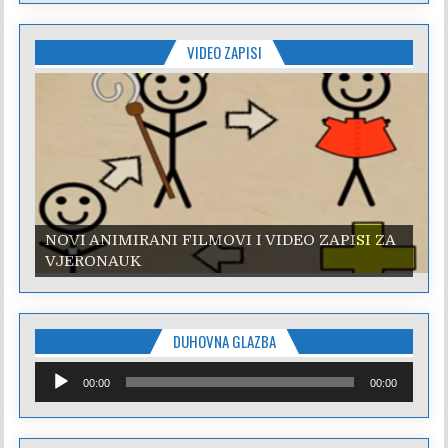
VIDEO ZAPISI
NOVI ANIMIRANI FILMOVI I VIDEO ZAPISI ZA
NOVI ANIMIRANI FILMOVI I VIDEO ZAPISI ZA
VJERONAUK
VJERONAUK
DUHOVNA GLAZBA
Reproduktor
00:00
00:00
audiozapisa