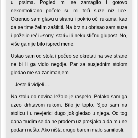
u prsima. Pogled mi se zamaglio i gotovo
nekontrolirano počele su mi teći suze niz lice.
Okrenuo sam glavu u stranu i pokrio oči rukama, kao
da se time želim zaštititi. Na brzinu obrisao sam suze
i poželio reći »sorry, stari« ili neku sličnu glupost. No,
više ga nije bilo ispred mene.
Ustao sam od stola i počeo se okretati na sve strane
ne bi li ga vidio negdje. Par za susjednim stolom
gledao me sa zanimanjem.
– Jeste li vidjeli….
Na stolu do novina ležalo je raspelo. Polako sam ga
uzeo drhtavom rukom. Bilo je toplo. Sjeo sam na
stolicu i u nevjerici dugo još gledao u njega. Od tog
dana trudim se da ne prođem uz prosjaka a da mu ne
podam nešto. Ako ništa drugo barem malo samilosti.