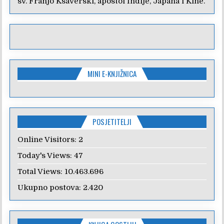
sv. Franjo Ksaverski, apostol Indije, Japana i Kine.
MINI E-KNJIŽNICA
POSJETITELJI
Online Visitors:
2
Today's Views:
47
Total Views:
10.463.696
Ukupno postova:
2.420