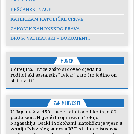
ČASOSLOV
KRŠĆANSKI NAUK
KATEKIZAM KATOLIČKE CRKVE
ZAKONIK KANONSKOG PRAVA
DRUGI VATIKANSKI – DOKUMENTI
HUMOR
Učiteljica: “Ivice zašto si doveo djeda na
roditeljski sastanak?” Ivica: “Zato što jedino on
slabo vidi.”
ZANIMLJIVOSTI
U Japanu živi 452 tisuće katolika od kojih je 60
posto žena. Najveći broj ih živi u Tokiju,
Nagasakiju, Osaki i Yokohami. Katoličku je vjeru u
zemlju Izlazećeg sunca u XVI. st. donio isusovac