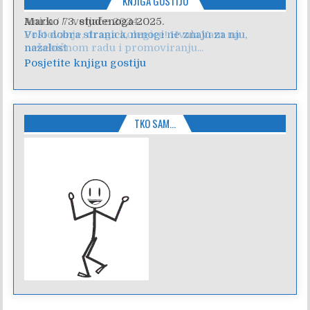
KNJIGA GOSTIJU
Anica
/
7. veljače 2024.
Poštovanje, draga kolegice! Hvala Vam na
nesebičnom radu i promoviranju...
Posjetite knjigu gostiju
TKO SAM…