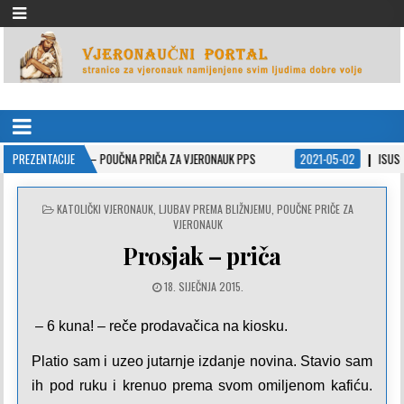
VJERONAUČNI PORTAL
stranice za vjeronauk namjenjene svim ljudima dobre volje
ADIĆ – POUČNA PRIČA ZA VJERONAUK PPS
PREZENTACIJE
2021-05-02
ISUSOVE PRISPODOB
POSTED
KATOLIČKI VJERONAUK
,
LJUBAV PREMA BLIŽNJEMU
,
POUČNE PRIČE ZA
IN
VJERONAUK
Prosjak – priča
18. SIJEČNJA 2015.
– 6 kuna! – reče prodavačica na kiosku.
Platio sam i uzeo jutarnje izdanje novina. Stavio sam
ih pod ruku i krenuo prema svom omiljenom kafiću.