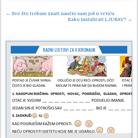
Navigacija
← Sve što trebam znati naučio sam još u vrtiću
Kako instalirati LJUBAV? →
objava
RADNI LISTOVI ZA VJERONAUK