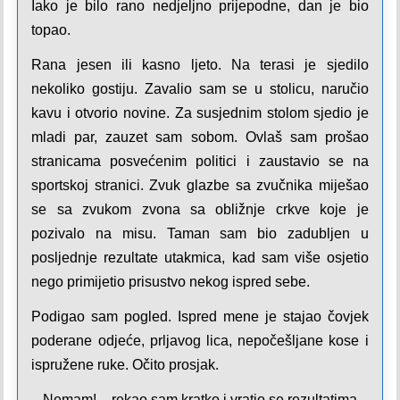
Iako je bilo rano nedjeljno prijepodne, dan je bio
topao.
Rana jesen ili kasno ljeto. Na terasi je sjedilo
nekoliko gostiju. Zavalio sam se u stolicu, naručio
kavu i otvorio novine. Za susjednim stolom sjedio je
mladi par, zauzet sam sobom. Ovlaš sam prošao
stranicama posvećenim politici i zaustavio se na
sportskoj stranici. Zvuk glazbe sa zvučnika miješao
se sa zvukom zvona sa obližnje crkve koje je
pozivalo na misu. Taman sam bio zadubljen u
posljednje rezultate utakmica, kad sam više osjetio
nego primijetio prisustvo nekog ispred sebe.
Podigao sam pogled. Ispred mene je stajao čovjek
poderane odjeće, prljavog lica, nepočešljane kose i
ispružene ruke. Očito prosjak.
– Nemam! – rekao sam kratko i vratio se rezultatima.