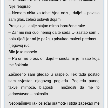
Nije reagirao.
– Nemam ništa za tebe! Ajde odzuji dalje! – povisio
sam glas, želeći ostaviti dojam.
Prosjak je i dalje stajao mirno ispružene ruke.
– Zar me nisi čuo, nemoj da te sada…- zastao sam u
pola riječi jer mi je pažnju privukao maleni predmet u
njegovoj ruci.
Bilo je to raspelo.
– Pa on ne prosi, on daje! – sinula mi je misao koja
me šokirala.
Začuđeno sam gledao u raspelo. Tek tada postao
sam svjestan njegovog pogleda. Pogleda punog
takve mirnoće, blagosti i nježnosti da me to
jednostavno – pokosilo.
Neobjašnjivo jak osjećaj sramote i stida zapekao me