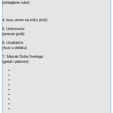
(sklopljene ruke)
.
4. Isus umire na križu (križ)
5. Uskrsnuće
(prazan grob)
6. Uzašašće
(Isus u oblaku)
7. Silazak Duha Svetoga
(golub i plamen)