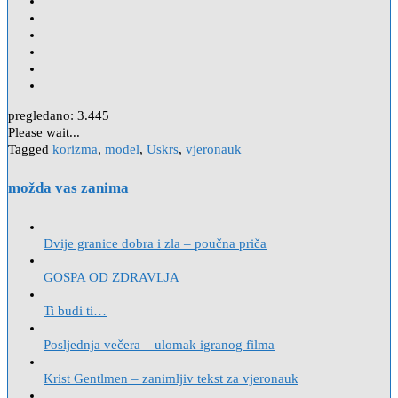
pregledano:
3.445
Please wait...
Tagged
korizma
,
model
,
Uskrs
,
vjeronauk
možda vas zanima
Dvije granice dobra i zla – poučna priča
GOSPA OD ZDRAVLJA
Ti budi ti…
Posljednja večera – ulomak igranog filma
Krist Gentlmen – zanimljiv tekst za vjeronauk