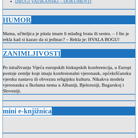
DRUGI VATIKANSKI – DOKUMENTI
HUMOR
Mama, učiteljica je pitala imam li mlađeg brata ili sestru. – I što je
rekla kad si kazao da si jedinac? – Rekla je: HVALA BOGU!
ZANIMLJIVOSTI
Po istraživanju Vijeća europskih biskupskih konferencija, u Europi
postoje zemlje koje imaju konfesionalni vjeronauk, općekršćansku
vjersku nastavu ili obveznu religijsku kulturu. Nikakva modela
vjeronauka u školama nema u Albaniji, Bjelorusiji, Bugarskoj i
Sloveniji.
mini e-knjižnica