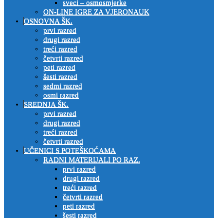
sveci – osmosmjerke
ON-LINE IGRE ZA VJERONAUK
OSNOVNA ŠK.
prvi razred
drugi razred
treći razred
četvrti razred
peti razred
šesti razred
sedmi razred
osmi razred
SREDNJA ŠK.
prvi razred
drugi razred
treći razred
četvrti razred
UČENICI S POTEŠKOĆAMA
RADNI MATERIJALI PO RAZ.
prvi razred
drugi razred
treći razred
četvrti razred
peti razred
šesti razred