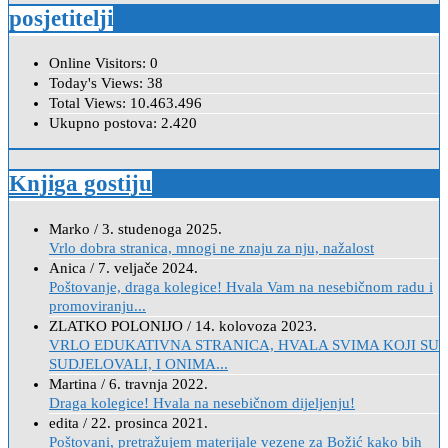
posjetitelji
Online Visitors:
0
Today's Views:
38
Total Views:
10.463.496
Ukupno postova:
2.420
Knjiga gostiju
Marko
/
3. studenoga 2025.
Vrlo dobra stranica, mnogi ne znaju za nju, nažalost
Anica
/
7. veljače 2024.
Poštovanje, draga kolegice! Hvala Vam na nesebičnom radu i
promoviranju...
ZLATKO POLONIJO
/
14. kolovoza 2023.
VRLO EDUKATIVNA STRANICA, HVALA SVIMA KOJI SU
SUDJELOVALI, I ONIMA...
Martina
/
6. travnja 2022.
Draga kolegice! Hvala na nesebičnom dijeljenju!
edita
/
22. prosinca 2021.
Poštovani, pretražujem materijale vezene za Božić kako bih