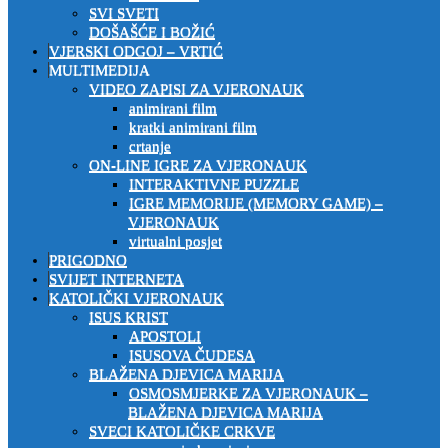
SVI SVETI
DOŠAŠĆE I BOŽIĆ
VJERSKI ODGOJ – VRTIĆ
MULTIMEDIJA
VIDEO ZAPISI ZA VJERONAUK
animirani film
kratki animirani film
crtanje
ON-LINE IGRE ZA VJERONAUK
INTERAKTIVNE PUZZLE
IGRE MEMORIJE (MEMORY GAME) –
VJERONAUK
virtualni posjet
PRIGODNO
SVIJET INTERNETA
KATOLIČKI VJERONAUK
ISUS KRIST
APOSTOLI
ISUSOVA ČUDESA
BLAŽENA DJEVICA MARIJA
OSMOSMJERKE ZA VJERONAUK –
BLAŽENA DJEVICA MARIJA
SVECI KATOLIČKE CRKVE