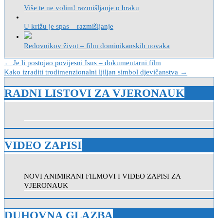
Više te ne volim! razmišljanje o braku
U križu je spas – razmišljanje
Redovnikov život – film dominikanskih novaka
Navigacija
← Je li postojao povijesni Isus – dokumentarni film
Kako izraditi trodimenzionalni ljiljan simbol djevičanstva →
objava
RADNI LISTOVI ZA VJERONAUK
VIDEO ZAPISI
NOVI ANIMIRANI FILMOVI I VIDEO ZAPISI ZA
VJERONAUK
DUHOVNA GLAZBA