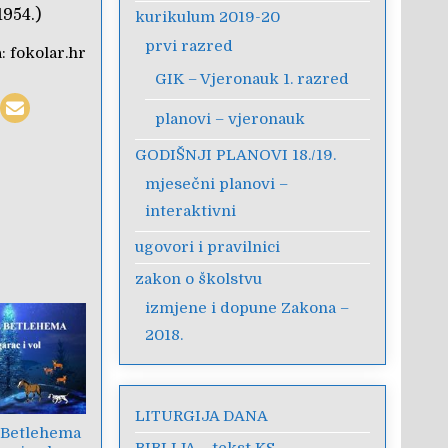
1954.)
kurikulum 2019-20
prvi razred
a:
fokolar.hr
GIK – Vjeronauk 1. razred
planovi – vjeronauk
GODIŠNJI PLANOVI 18./19.
mjesečni planovi –
interaktivni
ugovori i pravilnici
zakon o školstvu
izmjene i dopune Zakona –
2018.
LITURGIJA DANA
z Betlehema
BIBLIJA – tekst KS