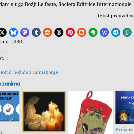
dani sluga Božji Le feste, Societa Editrice Internazionale 
tekst preuzet s
ano:
1.330
tem:
Submit Rating
t.
Božić
,
božićno ramišljanje
s zanima
Priča i
i