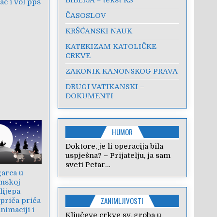
c i vol pps
ČASOSLOV
KRŠĆANSKI NAUK
KATEKIZAM KATOLIČKE
CRKVE
ZAKONIK KANONSKOG PRAVA
DRUGI VATIKANSKI –
DOKUMENTI
HUMOR
Doktore, je li operacija bila
uspješna? – Prijatelju, ja sam
sveti Petar…
arca u
mskoj
 lijepa
ZANIMLJIVOSTI
priča priča
nimaciji i
Ključeve crkve sv. groba u