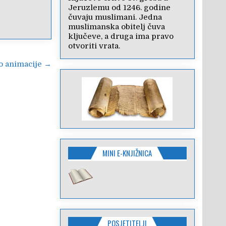
Jeruzlemu od 1246. godine
čuvaju muslimani. Jedna
muslimanska obitelj čuva
ključeve, a druga ima pravo
otvoriti vrata.
o animacije →
MINI E-KNJIŽNICA
POSJETITELJI