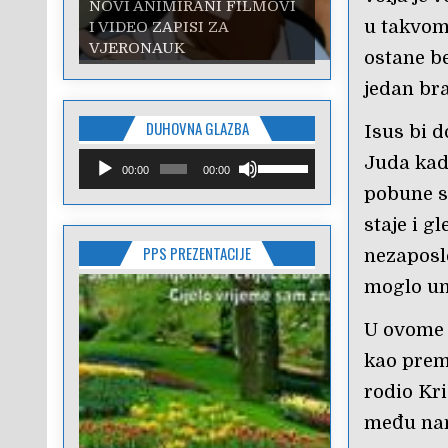
NOVI ANIMIRANI FILMOVI
NOVI ANIMIRANI FILMOVI
u takvom
I VIDEO ZAPISI ZA
I VIDEO ZAPISI ZA
VJERONAUK
VJERONAUK
ostane be
jedan bra
DUHOVNA GLAZBA
Isus bi d
Reproduktor
Upotrijebite
Juda kada
00:00
00:00
audiozapisa
tipke
pobune si
sa
strelicama
staje i g
Gore/Dolje
PPS PREZENTACIJE
kako
nezaposl
biste
moglo um
pojačali
ili
U ovome 
smanjili
zvuk.
kao prema
rodio Kri
među nam