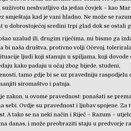
 suživotu neshvatljivo da jedan čovjek – kao Mari
z smještaja kad je vani hladno. Ne može se razum
t u dobrostojećoj sredini trpi glad dok se ostali g
ošao uzalud ili, drugim riječima, mi bismo ga izd
 bi naša društva, protivno volji Očevoj, toleriral
tuacije ljudi koji stanuju u spiljama, koji dovode
ledaju kako padaju u očaj zbog bijede, studeni,
enosti, tamo gdje bi se uz pravedniju raspodjelu
anjiti siromaštvo i patnja.
je zakon, u ovome pravednost: ponašati se prem
 sebi. Ovdje su pravednost i ljubav spojene. Za t
st. A tako se na neki način i Riječ – Razum – utjelo
a danas, i može preobraziti staju u predvorje ra