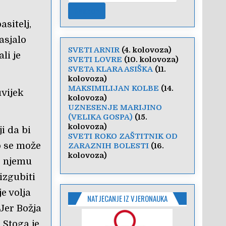
sitelj,
basjalo
SVETI ARNIR
(4. kolovoza)
ali je
SVETI LOVRE
(10. kolovoza)
SVETA KLARA ASIŠKA
(11.
kolovoza)
MAKSIMILIJAN KOLBE
(14.
uvijek
kolovoza)
UZNESENJE MARIJINO
(VELIKA GOSPA)
(15.
kolovoza)
ji da bi
SVETI ROKO ZAŠTITNIK OD
 se može
ZARAZNIH BOLESTI
(16.
kolovoza)
Po njemu
izgubiti
je volja
NATJECANJE IZ VJERONAUKA
Jer Božja
. Stoga je