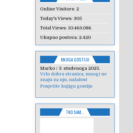
Online Visitors:
2
Today's Views:
305
Total Views:
10.463.086
Ukupno postova:
2.420
KNJIGA GOSTIJU
Anica
/
7. veljače 2024.
Poštovanje, draga kolegice!
Hvala Vam na nesebičnom
radu i promoviranju...
Posjetite knjigu gostiju
TKO SAM…