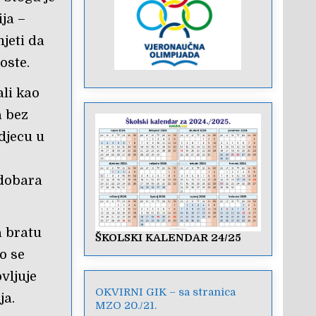
ja –
jeti da
oste.
ali kao
a bez
 djecu u
 dobara
a bratu
ŠKOLSKI KALENDAR 24/25
o se
vljuje
OKVIRNI GIK – sa stranica
ja.
MZO 20./21.