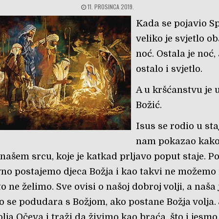
11. PROSINCA 2019.
Kada se pojavio Spa
veliko je svjetlo o
noć. Ostala je noć, 
ostalo i svjetlo.
A u kršćanstvu je 
Božić.
Isus se rodio u sta
nam pokazao kako
u našem srcu, koje je katkad prljavo poput staje. 
no postajemo djeca Božja i kao takvi ne možemo 
to ne želimo. Sve ovisi o našoj dobroj volji, a naša 
 se podudara s Božjom, ako postane Božja volja. 
volja Očeva i traži da živimo kao braća, što i jesmo