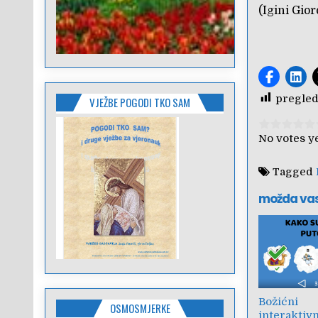
(Igini Gior
pregled
VJEŽBE POGODI TKO SAM
Rate this i
No votes ye
Tagged
možda va
Božićni
OSMOSMJERKE
interaktivn