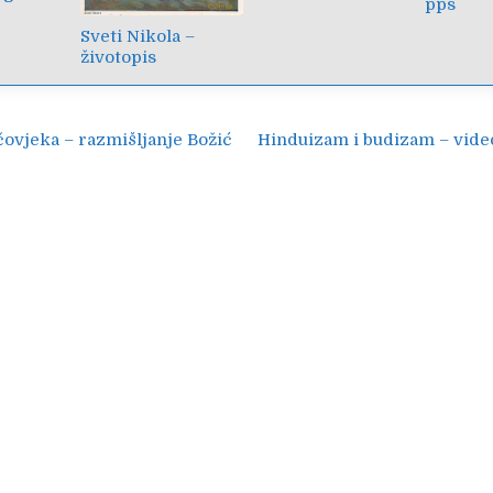
pps
Sveti Nikola –
životopis
ija
čovjeka – razmišljanje Božić
Hinduizam i budizam – vide