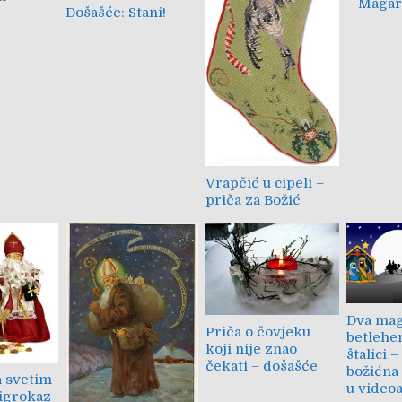
– Magara
Došašće: Stani!
Vrapčić u cipeli –
priča za Božić
Dva mag
Priča o čovjeku
betlehe
koji nije znao
štalici –
čekati – došašće
božićna 
a svetim
u videoa
igrokaz