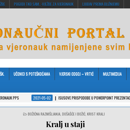
EŽBE
POGODI TKO SAM…-VJEŽBE ZA VJERONAUK
LJUBAV PREMA BLIŽNJEMU
ŠK.
UČENICI S POTEŠKOĆAMA
VJERSKI ODGOJ – VRTIĆ
MULTIMEDIJA
2021-05-02
ISUSOVE PRISPODOBE U POWERPOINT PREZENTACIJAMA
202
POSTED
BOŽIĆNA RAZMIŠLJANJA
,
DOŠAŠĆE I BOŽIĆ
,
KRIST KRALJ
IN
Kralj u staji