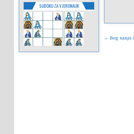
SUDOKU ZA VJERONAUK
Navigac
← Bog sanja 
objava