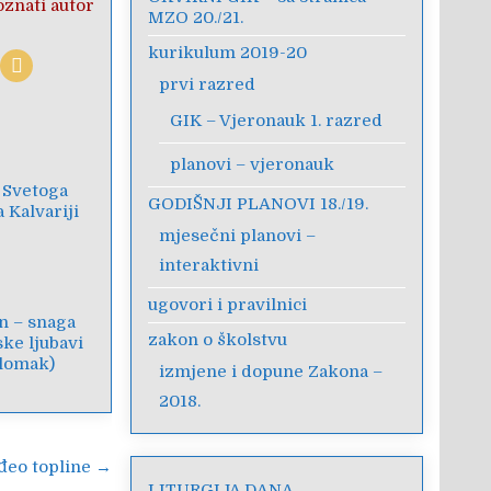
znati autor
MZO 20./21.
kurikulum 2019-20
prvi razred
GIK – Vjeronauk 1. razred
planovi – vjeronauk
 Svetoga
GODIŠNJI PLANOVI 18./19.
 Kalvariji
mjesečni planovi –
interaktivni
ugovori i pravilnici
in – snaga
zakon o školstvu
ske ljubavi
ulomak)
izmjene i dopune Zakona –
2018.
đeo topline →
LITURGIJA DANA