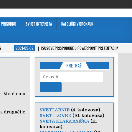
PRIGODNO
SVIJET INTERNETA
KATOLIČKI VJERONAUK
S
2021-05-02
ISUSOVE PRISPODOBE U POWERPOINT PREZENTACIJAMA
PRETRAŽI
Search
for:
, što ću mu
SVETI ARNIR
(4. kolovoza)
da drugačije
SVETI LOVRE
(10. kolovoza)
SVETA KLARA ASIŠKA
(11.
kolovoza)