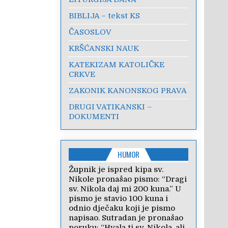
BIBLIJA – tekst KS
ČASOSLOV
KRŠĆANSKI NAUK
KATEKIZAM KATOLIČKE
CRKVE
ZAKONIK KANONSKOG PRAVA
DRUGI VATIKANSKI –
DOKUMENTI
HUMOR
Župnik je ispred kipa sv.
Nikole pronašao pismo: “Dragi
sv. Nikola daj mi 200 kuna.” U
pismo je stavio 100 kuna i
odnio dječaku koji je pismo
napisao. Sutradan je pronašao
poruku: “Hvala ti sv. Nikola, ali