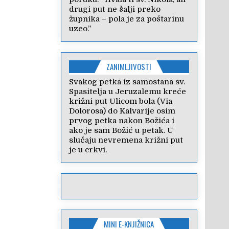
drugi put ne šalji preko
župnika – pola je za poštarinu
uzeo.”
ZANIMLJIVOSTI
Svakog petka iz samostana sv.
Spasitelja u Jeruzalemu kreće
križni put Ulicom bola (Via
Dolorosa) do Kalvarije osim
prvog petka nakon Božića i
ako je sam Božić u petak. U
slučaju nevremena križni put
je u crkvi.
MINI E-KNJIŽNICA