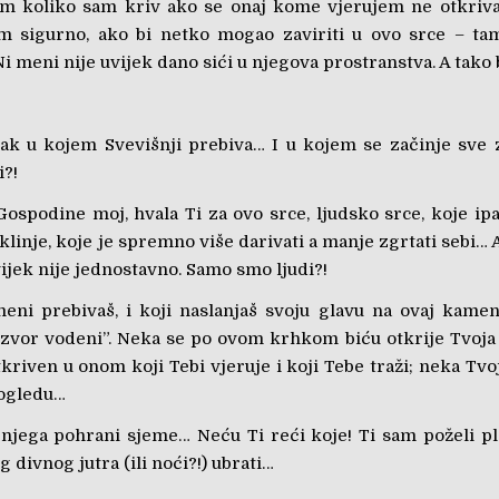
am koliko sam kriv ako se onaj kome vjerujem ne otkri
m sigurno, ako bi netko mogao zaviriti u ovo srce – tam
i meni nije uvijek dano sići u njegova prostranstva. A tako 
ak u kojem Svevišnji prebiva… I u kojem se začinje sve z
i?!
Gospodine moj, hvala Ti za ovo srce, ljudsko srce, koje ipa
klinje, koje je spremno više darivati a manje zgrtati sebi… 
uvijek nije jednostavno. Samo smo ljudi?!
meni prebivaš, i koji naslanjaš svoju glavu na ovaj kamen
 izvor vodeni”. Neka se po ovom krhkom biću otkrije Tvoja
kriven u onom koji Tebi vjeruje i koji Tebe traži; neka Tvoj
ogledu…
 njega pohrani sjeme… Neću Ti reći koje! Ti sam poželi pl
g divnog jutra (ili noći?!) ubrati…