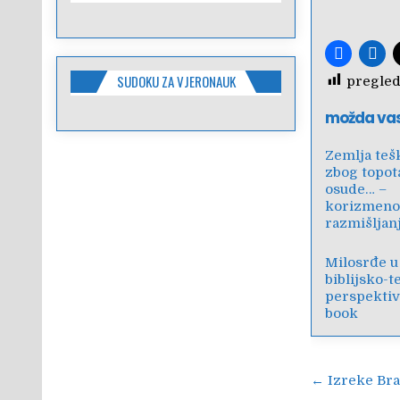
SUDOKU ZA VJERONAUK
pregled
možda va
Zemlja teš
zbog topot
osude… –
korizmen
razmišljan
Milosrđe u
biblijsko-t
perspektivi
book
Navigac
← Izreke Bra