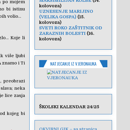
MAKSIMILIJAN KOLBE
(14.
va po mojem
kolovoza)
o bi istinu
UZNESENJE MARIJINO
bih volio…
(VELIKA GOSPA)
(15.
kolovoza)
SVETI ROKO ZAŠTITNIK OD
ZARAZNIH BOLESTI
(16.
lo… Koje li
kolovoza)
k više ljubi
NATJECANJE IZ VJERONAUKA
A znamo i Ti
, preobrazi
 slava; neka
e lice zasja
ŠKOLSKI KALENDAR 24/25
od kojeg bi
OKVIRNI GIK – sa stranica