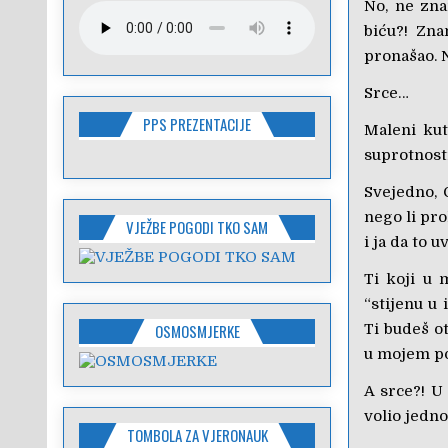
No, ne zn
biću?! Zna
pronašao. N
Srce…
PPS PREZENTACIJE
Maleni kut
suprotnost
Svejedno, 
nego li pro
VJEŽBE POGODI TKO SAM
i ja da to 
Ti koji u 
“stijenu u
OSMOSMJERKE
Ti budeš ot
u mojem p
A srce?! U
volio jedno
TOMBOLA ZA VJERONAUK