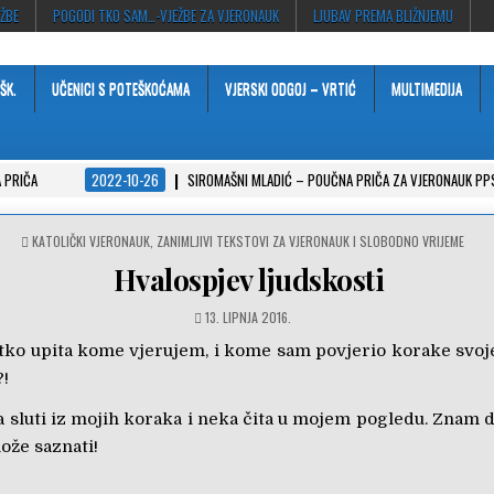
EŽBE
POGODI TKO SAM…-VJEŽBE ZA VJERONAUK
LJUBAV PREMA BLIŽNJEMU
ŠK.
UČENICI S POTEŠKOĆAMA
VJERSKI ODGOJ – VRTIĆ
MULTIMEDIJA
 PRIČA
2022-10-26
SIROMAŠNI MLADIĆ – POUČNA PRIČA ZA VJERONAUK PP
POSTED
KATOLIČKI VJERONAUK
,
ZANIMLJIVI TEKSTOVI ZA VJERONAUK I SLOBODNO VRIJEME
IN
Hvalospjev ljudskosti
13. LIPNJA 2016.
ko upita kome vjerujem, i kome sam povjerio korake svoje
?!
a sluti iz mojih koraka i neka čita u mojem pogledu. Znam 
ože saznati!