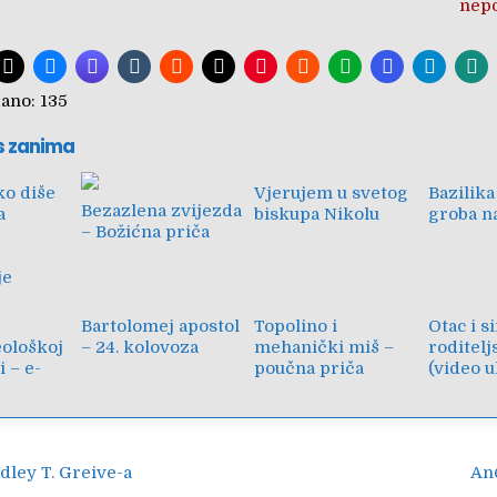
nepo
ano:
135
s zanima
ko diše
Vjerujem u svetog
Bazilika
Bezazlena zvijezda
a
biskupa Nikolu
groba na
– Božićna priča
o
je
Bartolomej apostol
Topolino i
Otac i s
eološkoj
– 24. kolovoza
mehanički miš –
roditelj
 – e-
poučna priča
(video 
ija
dley T. Greive-a
An