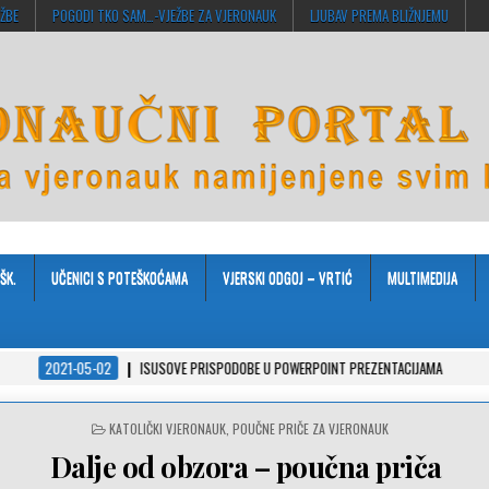
EŽBE
POGODI TKO SAM…-VJEŽBE ZA VJERONAUK
LJUBAV PREMA BLIŽNJEMU
ŠK.
UČENICI S POTEŠKOĆAMA
VJERSKI ODGOJ – VRTIĆ
MULTIMEDIJA
5-02
ISUSOVE PRISPODOBE U POWERPOINT PREZENTACIJAMA
2021-04-08
POSTED
KATOLIČKI VJERONAUK
,
POUČNE PRIČE ZA VJERONAUK
IN
Dalje od obzora – poučna priča