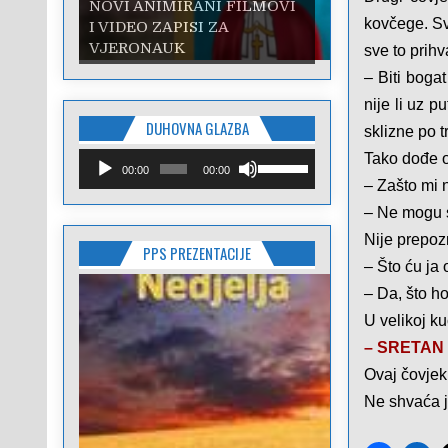
NOVI ANIMIRANI FILMOVI
kovčege. Sve
I VIDEO ZAPISI ZA
VJERONAUK
sve to prihv
– Biti boga
nije li uz p
DUHOVNA GLAZBA
sklizne po t
Reproduktor
Upotrijebite
Tako dođe o
00:00
00:00
audiozapisa
tipke
– Zašto mi 
sa
– Ne mogu 
strelicama
Gore/Dolje
Nije prepoz
PPS PREZENTACIJE
kako
– Što ću ja
biste
pojačali
– Da, što h
ili
U velikoj ku
smanjili
zvuk.
–
SRETAN 
Ovaj čovjek
Ne shvaća j