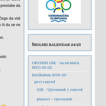
e preslabe da
včege da vidi
 ili da se ne
ri.
ŠKOLSKI KALENDAR 24/25
sebi:
OKVIRNI GIK – sa stranica
MZO 20./21.
.
kurikulum 2019-20
prvi razred
GIK – Vjeronauk 1. razred
planovi – vjeronauk