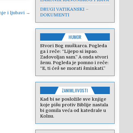
DRUGI VATIKANSKI –
je i ljubavi →
DOKUMENTI
HUMOR
Stvori Bog muškarca. Pogleda
ga i reče: “Lijepo si ispao.
Zadovoljan sam.” A onda stvori
ženu. Pogleda je pomno i reče:
“E, ti ćeš se morati šminkati.”
ZANIMLJIVOSTI
Kad bi se posložile sve knjige
koje pišu protiv Biblije nastala
bi gomila veća od katedrale u
Kolnu.