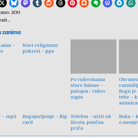
ano:
200
it...
s zanima
danas –
Novi religiozni
je
pokreti – pps
Po ruševinama
Obrnut
stare Salone –
razmišlj
putopis / video
Bogu je 
zapis
tebe – k
animiran
? – mp3
Bogojavljenje – flip
Telefon – učiti od
Ruka – 
card
života, poučna
o suosj
priča