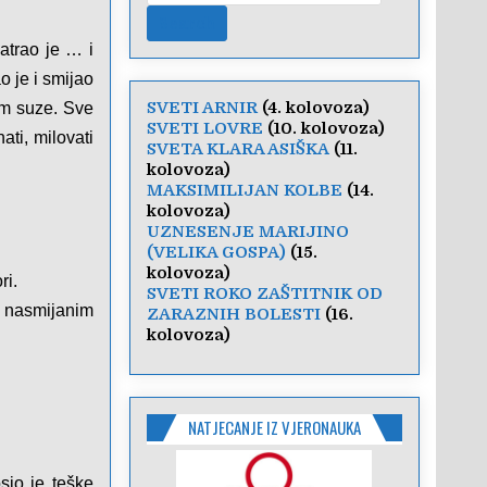
matrao je … i
o je i smijao
SVETI ARNIR
(4. kolovoza)
im suze. Sve
SVETI LOVRE
(10. kolovoza)
ti, milovati
SVETA KLARA ASIŠKA
(11.
kolovoza)
MAKSIMILIJAN KOLBE
(14.
kolovoza)
UZNESENJE MARIJINO
(VELIKA GOSPA)
(15.
kolovoza)
ri.
SVETI ROKO ZAŠTITNIK OD
u nasmijanim
ZARAZNIH BOLESTI
(16.
kolovoza)
NATJECANJE IZ VJERONAUKA
osio je teške