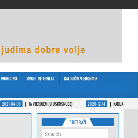
PRIGODNO
SVIJET INTERNETA
KATOLIČKI VJERONAUK
JA VJERUJEM (U USKRSNUĆE)
2020-12-14
KADIJA I ZAKON – KRATKA PRIČA
PRETRAŽI
Search
for: