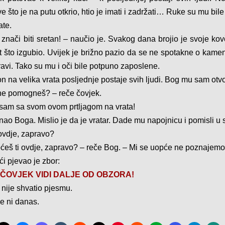
 što je na putu otkrio, htio je imati i zadržati… Ruke su mu bil
ate.
t znači biti sretan! – naučio je. Svakog dana brojio je svoje ko
ut što izgubio. Uvijek je brižno pazio da se ne spotakne o kamen
ravi. Tako su mu i oči bile potpuno zaposlene.
n na velika vrata posljednje postaje svih ljudi. Bog mu sam otvo
ne pomogneš? – reče čovjek.
sam sa svom ovom prtljagom na vrata!
nao Boga. Mislio je da je vratar. Dade mu napojnicu i pomisli u 
 ovdje, zapravo?
oćeš ti ovdje, zapravo? – reče Bog. – Mi se uopće ne poznajemo
ći pjevao je zbor:
ČOVJEK VIDI DALJE OD OBZORA!
 nije shvatio pjesmu.
e ni danas.