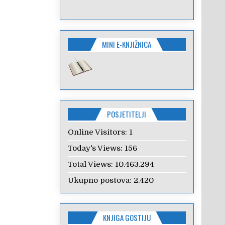
MINI E-KNJIŽNICA
POSJETITELJI
Online Visitors:
1
Today's Views:
156
Total Views:
10.463.294
Ukupno postova:
2.420
KNJIGA GOSTIJU