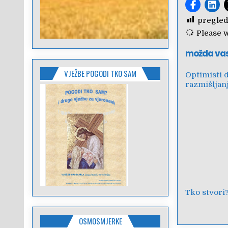
pregled
Please wa
možda va
VJEŽBE POGODI TKO SAM
Optimisti 
razmišljan
Tko stvori
OSMOSMJERKE