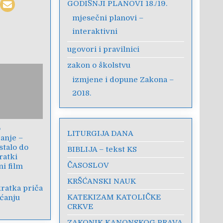
GODIŠNJI PLANOVI 18./19.
mjesečni planovi –
interaktivni
ugovori i pravilnici
zakon o školstvu
izmjene i dopune Zakona –
2018.
o
LITURGIJA DANA
anje –
stalo do
BIBLIJA – tekst KS
ratki
ČASOSLOV
i film
KRŠĆANSKI NAUK
kratka priča
KATEKIZAM KATOLIČKE
ećanju
CRKVE
ZAKONIK KANONSKOG PRAVA