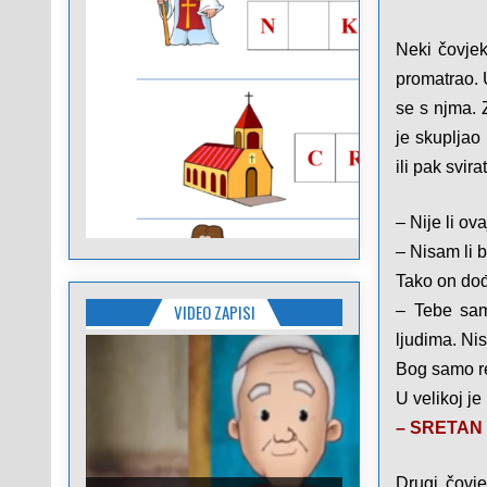
Neki čovjek
promatrao. U
se s njma. 
je skupljao
ili pak svirat
– Nije li ov
– Nisam li 
Tako on dođ
VIDEO ZAPISI
– Tebe sam
ljudima. Ni
Bog samo re
U velikoj je
–
SRETAN 
Drugi čovje