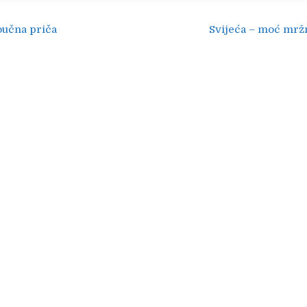
ija
oučna priča
Svijeća – moć mržn