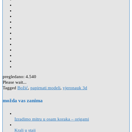
pregledano:
4.540
Please wait...
Tagged
Božić
,
papirnati modeli
,
vjeronauk 3d
možda vas zanima
Izradimo mitru u osam koraka – origami
Kralj u staji