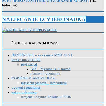
SVETI ROKO ZAŠTITNIK OD ZARAZNIH BOLESTI
(16.
kolovoza)
NATJECANJE IZ VJERONAUKA
ŠKOLSKI KALENDAR 24/25
OKVIRNI GIK – sa stranica MZO 20./21.
kurikulum 2019-20
prvi razred
GIK – Vjeronauk 1. razred
planovi – vjeronauk
GODIŠNJI PLANOVI 18./19.
mjesečni planovi – interaktivni
ugovori i pravilnici
zakon o školstvu
izmjene i dopune Zakona – 2018.