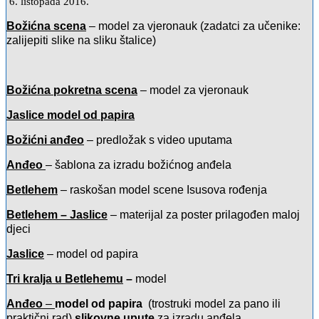
6. listopada 2016.
Božićna scena
– model za vjeronauk (zadatci za učenike:
zalijepiti slike na sliku štalice)
Božićna pokretna scena
– model za vjeronauk
Jaslice model od papira
Božićni anđeo
– predložak s video uputama
Anđeo
– šablona za izradu božićnog anđela
Betlehem
– raskošan model scene Isusova rođenja
Betlehem – Jaslice
– materijal za poster prilagođen maloj
djeci
Jaslice
– model od papira
Tri kralja u Betlehemu
–
model
Anđeo
–
model od papira
(trostruki model za pano ili
praktični rad)
slikovne upute
za izradu anđela