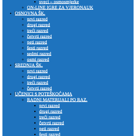
sveci – osmosmjerke
ON-LINE IGRE ZA VJERONAUK
OSNOVNA ŠK.
prvi razred
drugi razred
treći razred
četvrti razred
peti razred
šesti razred
sedmi razred
osmi razred
SREDNJA ŠK.
prvi razred
drugi razred
treći razred
četvrti razred
UČENICI S POTEŠKOĆAMA
RADNI MATERIJALI PO RAZ.
prvi razred
drugi razred
treći razred
četvrti razred
peti razred
šesti razred