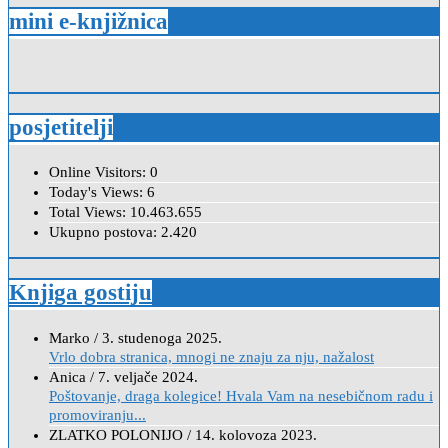
mini e-knjižnica
posjetitelji
Online Visitors:
0
Today's Views:
6
Total Views:
10.463.655
Ukupno postova:
2.420
Knjiga gostiju
Marko
/
3. studenoga 2025.
Vrlo dobra stranica, mnogi ne znaju za nju, nažalost
Anica
/
7. veljače 2024.
Poštovanje, draga kolegice! Hvala Vam na nesebičnom radu i
promoviranju...
ZLATKO POLONIJO
/
14. kolovoza 2023.