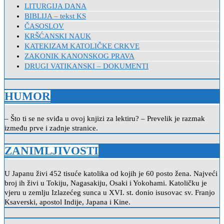
LITURGIJA DANA
BIBLIJA – tekst KS
ČASOSLOV
KRŠĆANSKI NAUK
KATEKIZAM KATOLIČKE CRKVE
ZAKONIK KANONSKOG PRAVA
DRUGI VATIKANSKI – DOKUMENTI
HUMOR
– Što ti se ne sviđa u ovoj knjizi za lektiru? – Prevelik je razmak
između prve i zadnje stranice.
ZANIMLJIVOSTI
U Japanu živi 452 tisuće katolika od kojih je 60 posto žena. Najveći
broj ih živi u Tokiju, Nagasakiju, Osaki i Yokohami. Katoličku je
vjeru u zemlju Izlazećeg sunca u XVI. st. donio isusovac sv. Franjo
Ksaverski, apostol Indije, Japana i Kine.