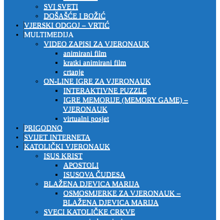
SVI SVETI
DOŠAŠĆE I BOŽIĆ
VJERSKI ODGOJ – VRTIĆ
MULTIMEDIJA
VIDEO ZAPISI ZA VJERONAUK
animirani film
kratki animirani film
crtanje
ON-LINE IGRE ZA VJERONAUK
INTERAKTIVNE PUZZLE
IGRE MEMORIJE (MEMORY GAME) –
VJERONAUK
virtualni posjet
PRIGODNO
SVIJET INTERNETA
KATOLIČKI VJERONAUK
ISUS KRIST
APOSTOLI
ISUSOVA ČUDESA
BLAŽENA DJEVICA MARIJA
OSMOSMJERKE ZA VJERONAUK –
BLAŽENA DJEVICA MARIJA
SVECI KATOLIČKE CRKVE