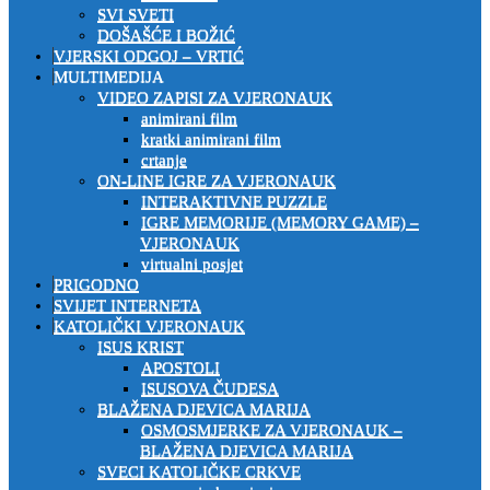
SVI SVETI
DOŠAŠĆE I BOŽIĆ
VJERSKI ODGOJ – VRTIĆ
MULTIMEDIJA
VIDEO ZAPISI ZA VJERONAUK
animirani film
kratki animirani film
crtanje
ON-LINE IGRE ZA VJERONAUK
INTERAKTIVNE PUZZLE
IGRE MEMORIJE (MEMORY GAME) –
VJERONAUK
virtualni posjet
PRIGODNO
SVIJET INTERNETA
KATOLIČKI VJERONAUK
ISUS KRIST
APOSTOLI
ISUSOVA ČUDESA
BLAŽENA DJEVICA MARIJA
OSMOSMJERKE ZA VJERONAUK –
BLAŽENA DJEVICA MARIJA
SVECI KATOLIČKE CRKVE