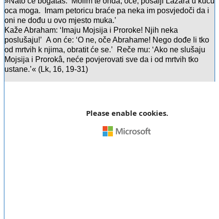
»Nato će bogataš: ‘Molim te onda, oče, pošalji Lazara u kuću
oca moga. Imam petoricu braće pa neka im posvjedoči da i
oni ne dođu u ovo mjesto muka.’
Kaže Abraham: ‘Imaju Mojsija i Proroke! Njih neka
poslušaju!’ A on će: ‘O ne, oče Abrahame! Nego dođe li tko
od mrtvih k njima, obratit će se.’ Reče mu: ‘Ako ne slušaju
Mojsija i Prorokâ, neće povjerovati sve da i od mrtvih tko
ustane.’« (Lk, 16, 19-31)