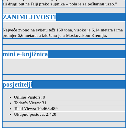
ali drugi put ne šalji preko župnika – pola je za poštarinu uzeo.”
ZANIMLJIVOSTI
Najveće zvono na svijetu teži 160 tona, visoko je 6,14 metara i ima
promjer 6,6 metara, a izloženo je u Moskovskom Kremlju.
mini e-knjižnica
posjetitelji
Online Visitors:
0
Today's Views:
31
Total Views:
10.463.489
Ukupno postova:
2.420