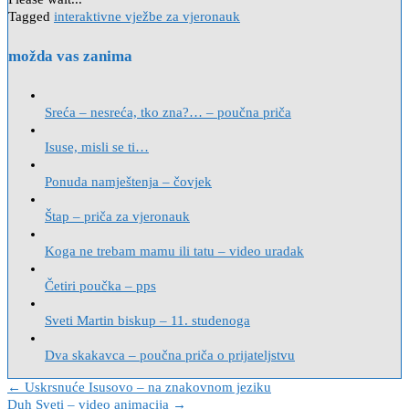
Tagged
interaktivne vježbe za vjeronauk
možda vas zanima
Sreća – nesreća, tko zna?… – poučna priča
Isuse, misli se ti…
Ponuda namještenja – čovjek
Štap – priča za vjeronauk
Koga ne trebam mamu ili tatu – video uradak
Četiri poučka – pps
Sveti Martin biskup – 11. studenoga
Dva skakavca – poučna priča o prijateljstvu
Navigacija
← Uskrsnuće Isusovo – na znakovnom jeziku
Duh Sveti – video animacija →