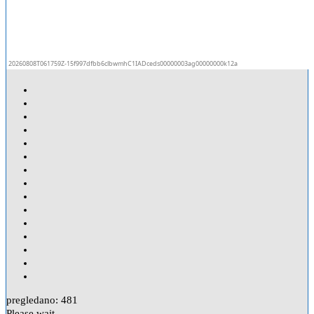
pregledano:
481
Please wait...