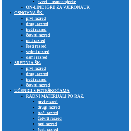
sveci – osmosmjerke
ON-LINE IGRE ZA VJERONAUK
OSNOVNA ŠK.
prvi razred
drugi razred
treći razred
četvrti razred
peti razred
šesti razred
sedmi razred
osmi razred
SREDNJA ŠK.
prvi razred
drugi razred
treći razred
četvrti razred
UČENICI S POTEŠKOĆAMA
RADNI MATERIJALI PO RAZ.
prvi razred
drugi razred
treći razred
četvrti razred
peti razred
šesti razred