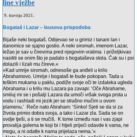
line vježbe
9. travnja 2021.
Bogataš i Lazar – Isusova prispodoba
Bijaše neki bogataš. Odijevao se u grimiz i tanani lan i
danomice se sjajno gostio. A neki siromah, imenom Lazar,
ležao je sav u čirevima pred njegovim vratima i priželjkivao
nasititi se onim što je padalo s bogataševa stola. Čak su i psi
dolazili i lizali mu čireve.«
»Kad umrije siromah, odnesoše ga anđeli u krilo
Abrahamovo. Umrije i bogataš te bude pokopan. Tada u
teškim mukama u paklu, podiže svoje oči te izdaleka ugleda
Abrahama i u krilu mu Lazara pa zavapi: ‘Oče Abrahame,
smiluj mi se i pošalji Lazara da umoči vršak svoga prsta u
vodu i rashladi mi jezik jer se strašno mučim u ovom
plamenu.’ Reče nato Abraham: ‘Sinko! Sjeti se da si za
života primio dobra svoja, a tako i Lazar zla. Sada se on
ovdje tješi, a ti se mučiš. K tome između nas i vas zjapi
provalija golema te koji bi i htjeli prijeći odavde k vama, ne
mogu, a ni odatle k nama prijelaza nema.’«