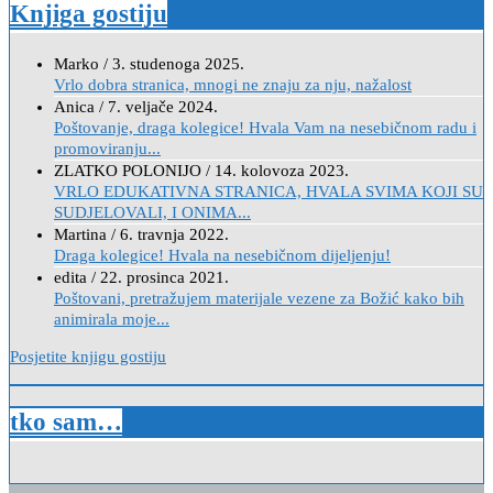
Knjiga gostiju
Marko
/
3. studenoga 2025.
Vrlo dobra stranica, mnogi ne znaju za nju, nažalost
Anica
/
7. veljače 2024.
Poštovanje, draga kolegice! Hvala Vam na nesebičnom radu i
promoviranju...
ZLATKO POLONIJO
/
14. kolovoza 2023.
VRLO EDUKATIVNA STRANICA, HVALA SVIMA KOJI SU
SUDJELOVALI, I ONIMA...
Martina
/
6. travnja 2022.
Draga kolegice! Hvala na nesebičnom dijeljenju!
edita
/
22. prosinca 2021.
Poštovani, pretražujem materijale vezene za Božić kako bih
animirala moje...
Posjetite knjigu gostiju
tko sam…