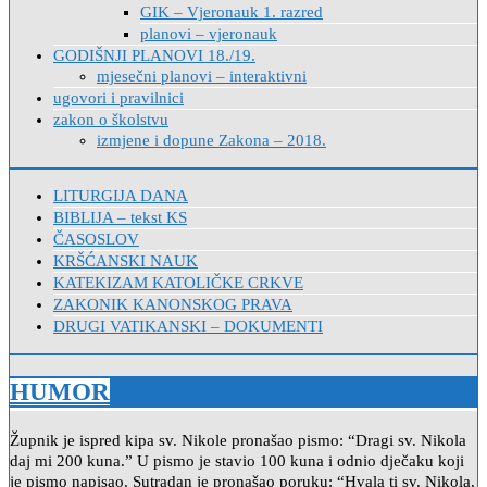
GIK – Vjeronauk 1. razred
planovi – vjeronauk
GODIŠNJI PLANOVI 18./19.
mjesečni planovi – interaktivni
ugovori i pravilnici
zakon o školstvu
izmjene i dopune Zakona – 2018.
LITURGIJA DANA
BIBLIJA – tekst KS
ČASOSLOV
KRŠĆANSKI NAUK
KATEKIZAM KATOLIČKE CRKVE
ZAKONIK KANONSKOG PRAVA
DRUGI VATIKANSKI – DOKUMENTI
HUMOR
Župnik je ispred kipa sv. Nikole pronašao pismo: “Dragi sv. Nikola
daj mi 200 kuna.” U pismo je stavio 100 kuna i odnio dječaku koji
je pismo napisao. Sutradan je pronašao poruku: “Hvala ti sv. Nikola,